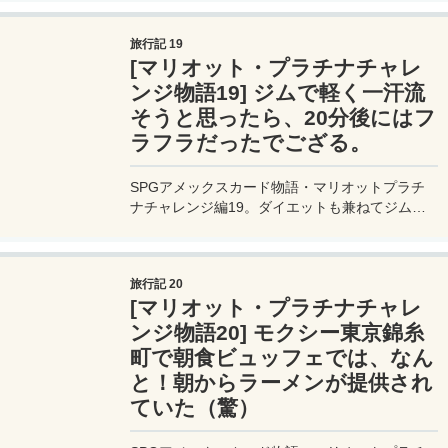
れている、、が1機は壊れて動かない。残念。
旅行記 19
[マリオット・プラチナチャレ
ンジ物語19] ジムで軽く一汗流
そうと思ったら、20分後にはフ
ラフラだったでござる。
SPGアメックスカード物語・マリオットプラチ
ナチャレンジ編19。ダイエットも兼ねてジムで
一汗流そうと、ランニングマシーンに挑戦。20
分後、、ランニングマシーンを降りたら足がふら
ついている。運動不足すぎ（苦笑）。
旅行記 20
[マリオット・プラチナチャレ
ンジ物語20] モクシー東京錦糸
町で朝食ビュッフェでは、なん
と！朝からラーメンが提供され
ていた（驚）