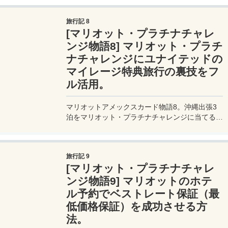
50％オフセールが運よく開催されていたが、支
払いはまさかの現金のみ。現金の用意が無かった
旅行記 8
ので近くのATMで人生初のキャッシングした
[マリオット・プラチナチャレ
ら、、、その金利の高さに驚いてしまう（汗）。
ンジ物語8] マリオット・プラチ
ナチャレンジにユナイテッドの
マイレージ特典旅行の裏技をフ
ル活用。
マリオットアメックスカード物語8。沖縄出張3
泊をマリオット・プラチナチャレンジに当てる。
しかし、プラチナチャレンジに必要な条件は、3
ヶ月以内にマリオットホテルに9滞在。そこで、
ユナイテッドのマイレージ特典旅行の裏技をフル
旅行記 9
活用し、必要な滞在数を大幅にカバーするプラン
[マリオット・プラチナチャレ
を思いつく。
ンジ物語9] マリオットのホテ
ル予約でベストレート保証（最
低価格保証）を成功させる方
法。