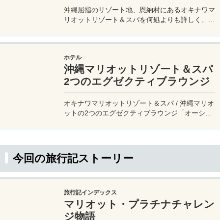
沖縄屈指のリゾート地、恩納村にあるオキナワマ
リオットリゾート＆スパを何処よりも詳しく、実
際に宿泊した写真とともに良い点・悪い点を宿泊
記 / 滞在記 - ブログにまとめてみた。ゴールドエ
リート会員で利用できたラウンジの様子や、お部
ホテル
屋のアップグレード、プール、無料の朝食、そし
沖縄マリオットリゾート＆スパ
て宿泊費用まで、写真付きで詳しく解説。
2つのエグゼクティブラウンジ
オキナワマリオットリゾート＆スパ / 沖縄マリオ
ットの2つのエグゼクティブラウンジ「オーシャ
ン」と「フォレスト」を実体験レビュー！このラ
ウンジサービスは、エグゼクティブフロア（14
階 / 15階）宿泊のゲスト、およびマリオット・プ
ラチナエリート会員以上が利用可能なラウンジと
今回の旅行記ストーリー
なっている。
旅行記インデックス
マリオット・プラチナチャレン
ジ物語