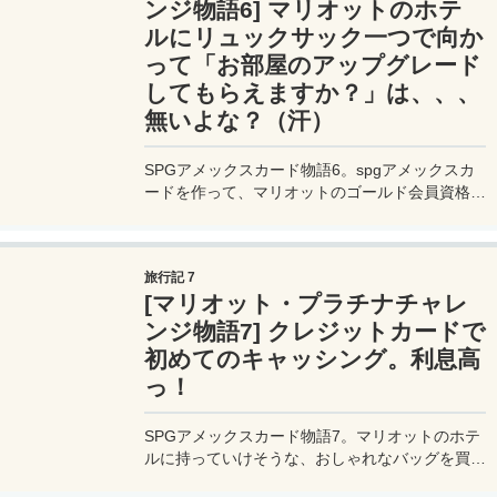
ンジ物語6] マリオットのホテ
ルにリュックサック一つで向か
って「お部屋のアップグレード
してもらえますか？」は、、、
無いよな？（汗）
SPGアメックスカード物語6。spgアメックスカ
ードを作って、マリオットのゴールド会員資格を
手に入れたは良いけど、そういや今度のハワイの
スクートのチケット、受託手荷物買ってないけ
ど、、、まさかマリオットのホテルにバックパッ
旅行記 7
カーの格好で乗り込むのか？（汗）それはマズ
[マリオット・プラチナチャレ
い。
ンジ物語7] クレジットカードで
初めてのキャッシング。利息高
っ！
SPGアメックスカード物語7。マリオットのホテ
ルに持っていけそうな、おしゃれなバッグを買い
にショッピングモールへ。そこではバッグの