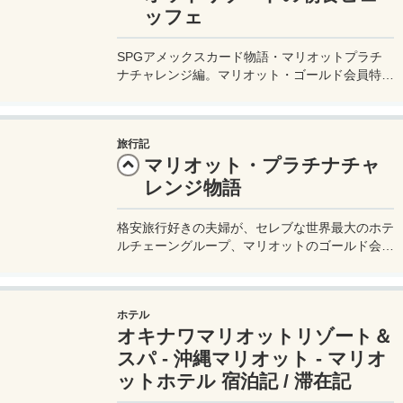
ッフェ
SPGアメックスカード物語・マリオットプラチ
ナチャレンジ編。マリオット・ゴールド会員特典
に付いていた朝食ビュッフェへ。そのレストラン
は、どちらかと言うとフードコートのようなカジ
ュアルな雰囲気だが、そこには様々な沖縄料理が
旅行記
並べられている。
マリオット・プラチナチャ
レンジ物語
格安旅行好きの夫婦が、セレブな世界最大のホテ
ルチェーングループ、マリオットのゴールド会員
になれる、マリオットアメックスカード（旧
SPG-アメックスカード）を手に入れる。このカ
ードで旅行に一体どんなお得なことが起こるの
ホテル
か、まずはプラチナ会員を目指す【プラチナチャ
オキナワマリオットリゾート＆
レンジ編】旅行記ブログをお届け♪
スパ - 沖縄マリオット - マリオ
ットホテル 宿泊記 / 滞在記