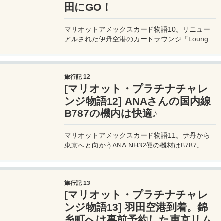
田にGO！
マリオットアメックスカード物語10。リニュー
アルされた伊丹空港のカードラウンジ「Lounge
Osaka」でビールを飲んでANAのNH32便に乗り
込む。最終目的地は沖縄・那覇なんだけど、東京
で1泊してからの乗り継ぎという長い道のりなの
旅行記 12
で、なんだか海外旅行の気分だ。
[マリオット・プラチナチャレ
ンジ物語12] ANAさんの国内線
B787の機内は快適♪
マリオットアメックスカード物語11。伊丹から
東京へと向かうANA NH32便の機材はB787。席
の配列は3-3-3であるが、チェックイン時に地上
係員の人が他に人の居ない3列席に、私たちの席
を調整してくれる。こういう気配りもレガシーキ
旅行記 13
ャリアならではだ。
[マリオット・プラチナチャレ
ンジ物語13] 羽田空港到着。錦
糸町へは事前予約した東京リム