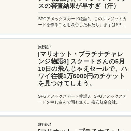
スの審査結果が早すぎ（汗）
SPGアメックスカード物語2。このクレジットカ
ードを作ることを決心した私たち。まずはSPG
グループの会員登録を済ませ、続いてアメリカン
エキスプレスの本サイトでSPGアメックスカー
ドの申し込みを行う。すると画面には
旅行記 3
20&#12316;30秒ほど「審査を始めます」の案内
[マリオット・プラチナチャレ
があらわれ、その次に表示されたページには「カ
ードを発行します」の文字。あれ？もう審査通っ
ンジ物語3] スクートさんの5月
たのか？早すぎて焦る。スターウッド プリファ
10日の飛んじゃえセールで、ハ
ード ゲスト&#174; アメリカン・エキスプレ
ワイ往復1万6000円のチケット
ス&#174;・カード恐るべし。
を見つけてしまう。
SPGアメックスカード物語3。SPGアメックスカ
ードを申し込んで間も無く。格安航空会社
（LCC）のスクートさんのセールで、往復1万
6000円の爆安ハワイ行きチケットを手に入れて
しまう私達。この旅行にこのSPGアメックスで
旅行記 4
手に入れたSPGゴールド会員資格を最大限活用