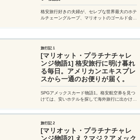
格安旅行好きの夫婦が、セレブな世界最大のホテ
ルチェーングループ、マリオットのゴールド会員
になれる、マリオットアメックスカード（旧
SPG-アメックスカード）を手に入れる。このカ
ードで旅行に一体どんなお得なことが起こるの
か、まずはプラチナ会員を目指す【プラチナチャ
旅行記 1
レンジ編】旅行記ブログをお届け♪
[マリオット・プラチナチャレ
ンジ物語1] 格安旅行に明け暮れ
る毎日。アメリカンエキスプレ
スから一通のお便りが届く。
SPGアメックスカード物語1。格安航空券を見つ
けては、安いホテルを探して海外旅行に出かける
私達の元に、アメックスさんから一通のメールが
届く。「SPGアメックスカードを作って優雅な
旅を世界中で体験しませんか？」と書かれたその
旅行記 2
内容に、ミヅキのお得センサーがビビッと反応す
[マリオット・プラチナチャレ
る。
ンジ物語2] え？マジ？アメック