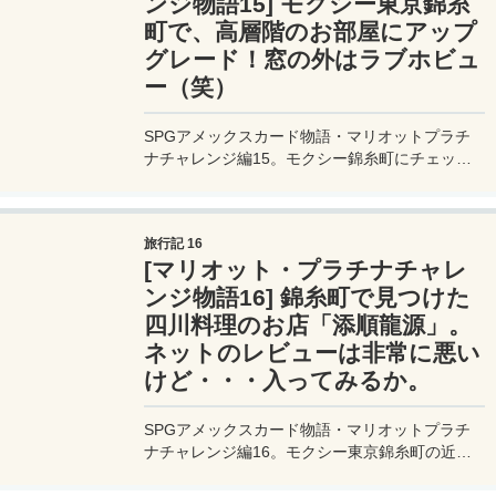
ンジ物語15] モクシー東京錦糸
町で、高層階のお部屋にアップ
グレード！窓の外はラブホビュ
ー（笑）
SPGアメックスカード物語・マリオットプラチ
ナチャレンジ編15。モクシー錦糸町にチェック
イン。ここでSPGアメックスカードを作って初
めてのアップグレード体験。お部屋は高層階のま
さかのラブホビュー（笑）。
旅行記 16
[マリオット・プラチナチャレ
ンジ物語16] 錦糸町で見つけた
四川料理のお店「添順龍源」。
ネットのレビューは非常に悪い
けど・・・入ってみるか。
SPGアメックスカード物語・マリオットプラチ
ナチャレンジ編16。モクシー東京錦糸町の近所
で見つけた、怪しい雰囲気の四川料理のお店「添
順龍源」。店頭に出ていたメニューも安いので、