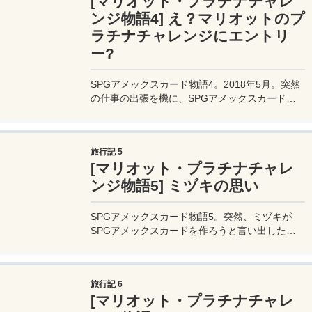
[マリオット・プラチナチャレ
させる計画を立てる。
ンジ物語4] え？マリオットのプ
ラチナチャレンジにエントリ
ー?
SPGアメックスカード物語4。2018年5月。突然
の仕事の出張を機に、SPGアメックスカードで
手に入れた、マリオットのゴールド会員資格を使
ってプラチナチャレンジに申し込んでみる。
旅行記 5
[マリオット・プラチナチャレ
ンジ物語5] ミヅキの思い
SPGアメックスカード物語5。突然、ミヅキが
SPGアメックスカードを作ろうと言い出した理
由が分かった。ハワイでは本当に役立つカード
だ。
旅行記 6
[マリオット・プラチナチャレ