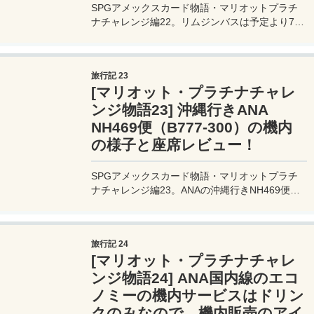
SPGアメックスカード物語・マリオットプラチ
ナチャレンジ編22。リムジンバスは予定より7分
遅れの午前10時前に羽田空港に到着。カウンタ
ーでチェックインするとき「今日はガラガラなの
で後ろの方でよければ、周りに誰も座ってない座
旅行記 23
席もあります」とのこと。
[マリオット・プラチナチャレ
ンジ物語23] 沖縄行きANA
NH469便（B777-300）の機内
の様子と座席レビュー！
SPGアメックスカード物語・マリオットプラチ
ナチャレンジ編23。ANAの沖縄行きNH469便
（機材：B777-300）機内の様子などをレビュ
ー。エコノミークラスはワイドボディの3-4-3の
座席。梅雨入り後のオフシーズンの沖縄行きの便
旅行記 24
は、かなり空席が目立っている。
[マリオット・プラチナチャレ
ンジ物語24] ANA国内線のエコ
ノミーの機内サービスはドリン
クのみなので、機内販売のアイ