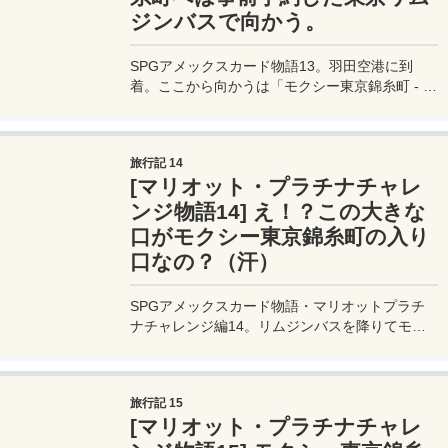
ジンバスで向かう。
SPGアメックスカード物語13。羽田空港に到
着。ここから向かうは「モクシー東京錦糸町 - マ
リオット」。羽田から錦糸町までは電車でも行け
るのだが、重い荷物を持って乗り継ぎをするのは
しんどい、、ということで一番簡単な東京リムジ
旅行記 14
ンバスを使うことにする。
[マリオット・プラチナチャレ
ンジ物語14] え！？この大きな
口がモクシー東京錦糸町の入り
口なの？（汗）
SPGアメックスカード物語・マリオットプラチ
ナチャレンジ編14。リムジンバスを降りてモク
シー東京錦糸町まで、グーグルマップを頼りに歩
いて行く。怪しい雰囲気の町並みの中、扉に大き
く唇のイラストが描かれた建物が現れた。ここが
旅行記 15
モクシー錦糸町か・・・。
[マリオット・プラチナチャレ