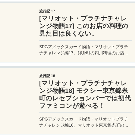
今日はここで晩ごはんを済ませることにする。
旅行記 17
[マリオット・プラチナチャレ
ンジ物語17] このお店の料理の
見た目は良くない。
SPGアメックスカード物語・マリオットプラチ
ナチャレンジ編17。錦糸町の四川料理のお店
「添順龍源」で食事。出てくる食事は見た目はか
なりイマイチだが、食べてみると普通に美味しか
ったりする。コスパもいい。でも日本に居る気が
旅行記 18
しないｗ
[マリオット・プラチナチャレ
ンジ物語18] モクシー東京錦糸
町のレセプションバーでは初代
ファミコンが遊べる！
SPGアメックスカード物語・マリオットプラチ
ナチャレンジ編18。マリオット東京錦糸町のバ
ーレセプションエリアには初代ファミコンが置か