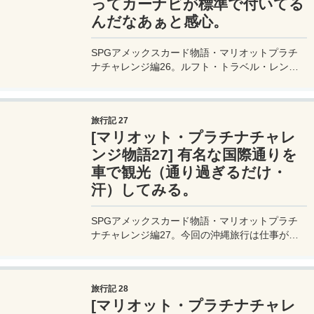
ってカーナビが標準で付いてる
んだなあぁと感心。
SPGアメックスカード物語・マリオットプラチ
ナチャレンジ編26。ルフト・トラベル・レンタ
カーへシャトルバスで向かう。非常に安いレンタ
ル料金だったのでどんな車が出てくるのかと思っ
たが、普通にコンパクトカーのヴィッツが用意さ
旅行記 27
れていた。さらにナビまで付いてる♪
[マリオット・プラチナチャレ
ンジ物語27] 有名な国際通りを
車で観光（通り過ぎるだけ・
汗）してみる。
SPGアメックスカード物語・マリオットプラチ
ナチャレンジ編27。今回の沖縄旅行は仕事がメ
インなので悠長に沖縄観光をしていられない。で
も沖縄といえば、一度は国際通りも見とかない
と・・・ということで、車で国際通り商店街の道
旅行記 28
を通り抜けて雰囲気だけでも味わってみる。
[マリオット・プラチナチャレ