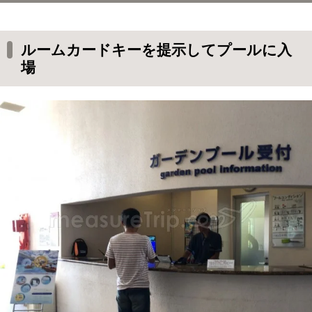
ルームカードキーを提示してプールに入場
ビーチのような作りのプール
ルームカードキーを提示してプールに入
場
ウォータースライダーもある
奥にはグランジプール
大人プールエリアはさらに誰も居ない