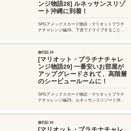
ンジ物語28] ルネッサンスリゾ
ート沖縄に到着！
SPGアメックスカード物語・マリオットプラチ
ナチャレンジ編28。下道でドライブすること約1
時間30分。海の見える場所に、今日宿泊するホ
テル「ルネッサンスリゾートオキナワ」があらわ
れた。沖縄の海って、、、キレイだなぁ。
旅行記 29
[マリオット・プラチナチャレ
ンジ物語29] 一番安いお部屋が
アップグレードされて、高階層
のシービュールームに！
SPGアメックスカード物語・マリオットプラチ
ナチャレンジ編29。ルネッサンスリゾート沖縄
にチェックイン。お部屋は一番安いカテゴリを予
約していたが、高層階のデラックスツインにアッ
プグレード！SPGアメックスカードのゴールド
旅行記 30
会員の威力は恐るべし。
[マリオット・プラチナチャレ