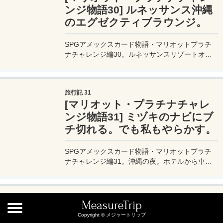
ンジ物語30] ルネッサンス沖縄
のエグゼクティブラウンジ。
SPGアメックスカード物語・マリオットプラチ
ナチャレンジ編30。ルネッサンスリゾートオキ
ナワ（ルネッサンス沖縄）のエグゼクティブラウ
ンジに潜入。ラウンジにはアルコール類の他、軽
食も用意されている。
旅行記 31
[マリオット・プラチナチャレ
ンジ物語31] ミヅキのナビにブ
チ切れる。でも私もやらかす。
SPGアメックスカード物語・マリオットプラチ
ナチャレンジ編31。沖縄の夜。ホテルから車で
10分ほどの場所にある、うるま市の沖縄料理の
レストランに予約をしていたので出掛けることに
した。そこで夫婦喧嘩が始まる・・。
旅行記 32
MeasureTrip
[マリオット・プラチナチャレ
Copyright © メジャートリップ