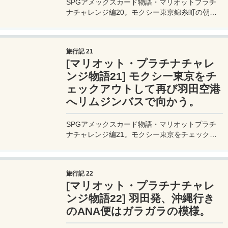
SPGアメックスカード物語・マリオットプラチ
ナチャレンジ編20。モクシー東京錦糸町の朝食
ビュッフェをいただく。この朝食はマリオットゴ
ールド会員の特典で無料。朝食にはなんと朝なの
にラーメンが提供されていたりしてビックリ！
旅行記 21
[マリオット・プラチナチャレ
ンジ物語21] モクシー東京をチ
ェックアウトして再び羽田空港
へリムジンバスで向かう。
SPGアメックスカード物語・マリオットプラチ
ナチャレンジ編21。モクシー東京をチェックア
ウトして、リムジンバスで再び羽田空港へ向か
う。錦糸町出発が9時のバス。羽田発沖縄行き国
内線のフライトは10時45分。ギリギリかな？
旅行記 22
[マリオット・プラチナチャレ
ンジ物語22] 羽田発、沖縄行き
のANA便はガラガラの模様。