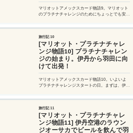
マリオットアメックスカード物語9。マリオット
のプラチナチャレンジのためにちょっとでも安く
ホテル予約を試みる。そのためには、マリオット
＆SPGが展開している「ベストレート保証（最
低価格保証）」をフル活用。ホテル料金が半額近
旅行記 10
くまで落ちるベストレート保証申請の秘訣・コツ
[マリオット・プラチナチャレ
をお届け。
ンジ物語10] プラチナチャレン
ジの始まり。伊丹から羽田に向
けて出発！
マリオットアメックスカード物語10。いよいよ
プラチナチャレンジスタートの日。まずは、伊丹
空港から経由地の東京へと向かう。伊丹空港は最
近リニューアルされたばかりで非常にキレイにな
っている。
旅行記 11
[マリオット・プラチナチャレ
ンジ物語11] 伊丹空港のラウン
ジオーサカでビールを飲んで羽