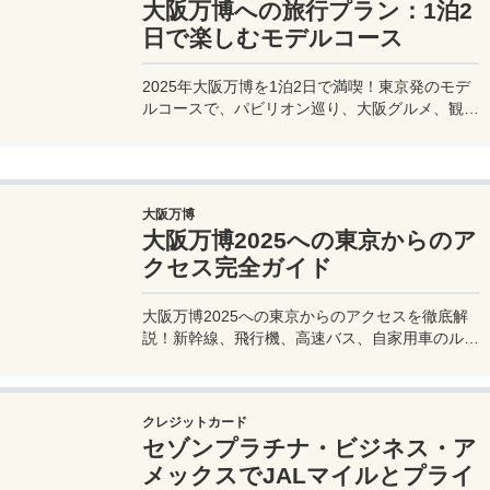
大阪万博への旅行プラン：1泊2
日で楽しむモデルコース
2025年大阪万博を1泊2日で満喫！東京発のモデ
ルコースで、パビリオン巡り、大阪グルメ、観光
を効率的に楽しむ旅プランをご紹介。
大阪万博
大阪万博2025への東京からのア
クセス完全ガイド
大阪万博2025への東京からのアクセスを徹底解
説！新幹線、飛行機、高速バス、自家用車のルー
トや所要時間、料金、注意点を網羅。夢洲会場へ
の最適な移動手段を見つけて、快適な旅を計画し
よう。
クレジットカード
セゾンプラチナ・ビジネス・ア
メックスでJALマイルとプライ