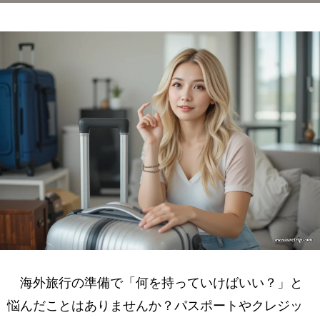
必需品：これがないと始まらない！
旅行書類・情報ツール関連
衣類：コンパクトかつ賢く
トイレタリー・衛生用品
便利グッズ：旅を快適にするプラスα
シーン別おすすめアイテム
持ち物準備のコツと注意点
まとめ
海外旅行の準備で「何を持っていけばいい？」と
悩んだことはありませんか？パスポートやクレジッ