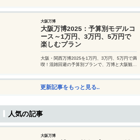
るプラチナカードです。世界中の空港ラウンジを
利用できるプライオリティパスが付帯。さらに、
JALマイルが効率的に貯まり、出張が多い方にも
大阪万博
最適です。初年度の年会費無料も魅力。ステータ
大阪万博2025：予算別モデルコ
スと実用性を兼ね備えたビジネスカードで、あな
たのビジネスをワンランクアップさせませんか？
ース～1万円、3万円、5万円で
楽しむプラン
大阪・関西万博2025を1万円、3万円、5万円で満
喫！混雑回避の予算別プランで、万博と大阪観光
を初心者でも楽しむコツを解説。
更新記事をもっと見る..
人気の記事
大阪万博