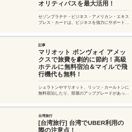
オリティパスを最大活用！
セゾンプラチナ・ビジネス・アメリカン・エキス
プレス・カードは、ビジネスを強力にサポートす
るプラチナカードです。世界中の空港ラウンジを
利用できるプライオリティパスが付帯。さらに、
JALマイルが効率的に貯まり、出張が多い方にも
記事
最適です。初年度の年会費無料も魅力。ステータ
マリオット ボンヴォイ アメッ
スと実用性を兼ね備えたビジネスカードで、あな
たのビジネスをワンランクアップさせませんか？
クスで旅費を劇的に節約！高級
ホテルに無料宿泊＆マイルで飛
行機代も無料！
シェラトンやマリオット、リッツ・カールトンに
無料宿泊したり、部屋のアップグレードがあった
り、無料でレイトチェックアウトできたり…。世
界中を旅するモリオとミヅキの旅行をアップグレ
ードさせた「 マリオットアメックス プレミアム
台湾旅行
カード 」の魅力とメリット、デメリットを交え
[台湾旅行] 台湾でUBER利用の
詳しく紹介していきたい。
際の注意点！