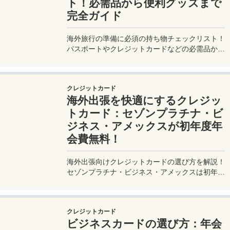
ト！必需品から便利グッズまで
完全ガイド
海外旅行の準備に必須の持ち物チェックリスト！
パスポートやクレジットカードなどの必需品か
ら、便利グッズ、シーン別のおすすめアイテムま
で詳しく紹介。初心者から上級者まで、忘れ物ゼ
ロで快適な旅を実現するための完全ガイド。メジ
クレジットカード
ャートリップで今すぐチェック！
海外出張を快適にするクレジッ
トカード：セゾンプラチナ・ビ
ジネス・アメックスが初年度年
会費無料！
海外出張向けクレジットカードの選び方を解説！
セゾンプラチナ・ビジネス・アメックスは初年度
年会費無料、セゾンマイルクラブでJALマイル高
還元とラウンジ無料！
クレジットカード
ビジネスカードの選び方：年会