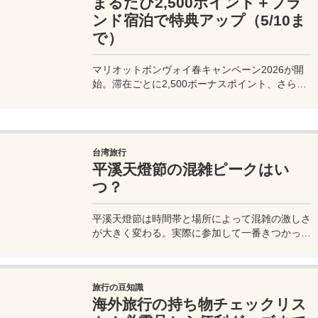
まるたび2,500ポイント＋ブラ
ンド宿泊で特典アップ（5/10ま
で）
マリオットボンヴォイ春キャンペーン2026が開
始。滞在ごとに2,500ボーナスポイント、さらに
異なるブランド宿泊でエリートナイト1泊分を追
加獲得できます。登録期限・対象期間・注意点を
わかりやすく解説。
台湾旅行
平溪天燈節の混雑ピークはい
つ？
平溪天燈節は時間帯と場所によって混雑の激しさ
が大きく変わる。実際に参加して一番きつかった
のはどこか。十分老街、会場周辺、帰り道まで体
験をもとに整理した。
旅行の豆知識
海外旅行の持ち物チェックリス