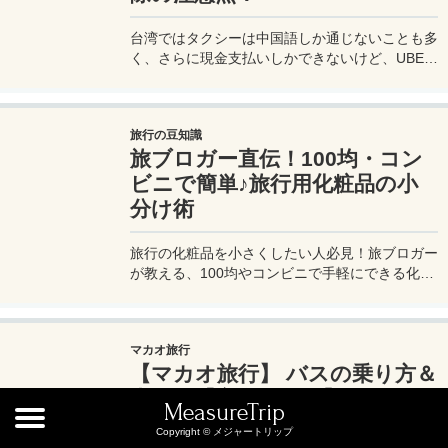
台湾ではタクシーは中国語しか通じないことも多
く、さらに現金支払いしかできないけど、UBER
でタクシーを呼べば目的地選択も支払いもUBER
アプリを通してできるので非常に便利。でも
UBER利用は気をつけないと思わぬ高額請求に見
旅行の豆知識
舞われることもあるので注意が必要だ。
旅ブロガー直伝！100均・コン
ビニで簡単♪旅行用化粧品の小
分け術
旅行の化粧品を小さくしたい人必見！旅ブロガー
が教える、100均やコンビニで手軽にできる化粧
品の小分け術。漏れずに簡単持ち運び♪旅行準備
を楽に済ませるコツを詳しく紹介。
マカオ旅行
【マカオ旅行】 バスの乗り方＆
支払い【完全ガイド】
MeasureTrip
Copyright © メジャートリップ
マカオの主要な交通機関である路線バスの乗り方