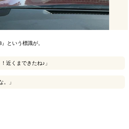
で
43』という標識が。
よ！近くまできたね♪」
FAST（ウインドローズ ベッド アンド ブレックファース
な。」