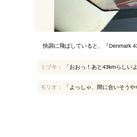
支払いは併設されているコンビニ
いきなりセールの棚が・・・
ガソリン代の支払いをするモリオ
さて、今夜の宿のB&Bに向かおう
快調に飛ばしていると、『Denmark 
グーグルマップのナビを頼りに
見落としてスルー
ミヅキ：
「おおっ！あと43kmらしい
「WINDROSE BED&BREAK
ト） 」
モリオ：
「よっしゃ、間に合いそうや