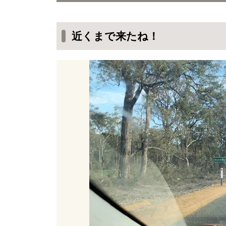
近くまで来たね！
この辺りもカンガルーが多いみた
近くまで来たね！
アルバニーとデンマークの分岐点
デンマークに入ってきた！
また夕日で前が見えない・・・
デンマークの町が見えてきた！
スーパーマーケットは大きめ
ガソリンスタンドを発見！
27リットルで41.8ドル
バンパーはまた虫だらけ
虫を除去できるスポンジ
前も後ろもきれいに掃除