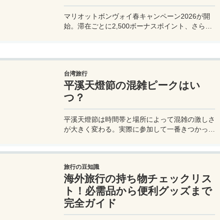
マリオットボンヴォイ春キャンペーン2026が開
始。滞在ごとに2,500ボーナスポイント、さらに
異なるブランド宿泊でエリートナイト1泊分を追
加獲得できます。登録期限・対象期間・注意点を
わかりやすく解説。
台湾旅行
平溪天燈節の混雑ピークはい
つ？
平溪天燈節は時間帯と場所によって混雑の激しさ
が大きく変わる。実際に参加して一番きつかった
のはどこか。十分老街、会場周辺、帰り道まで体
験をもとに整理した。
旅行の豆知識
海外旅行の持ち物チェックリス
ト！必需品から便利グッズまで
完全ガイド