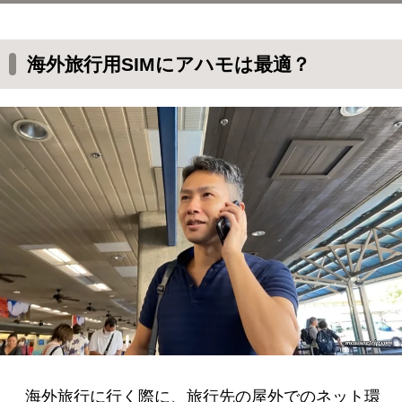
海外旅行用SIMにアハモは最適？
ahamoが利用できる国と地域
海外旅行用SIMにアハモは最適？
海外旅行先でのアハモの使い方
アハモ海外利用での注意点
海外旅行に行く際に、旅行先の屋外でのネット環