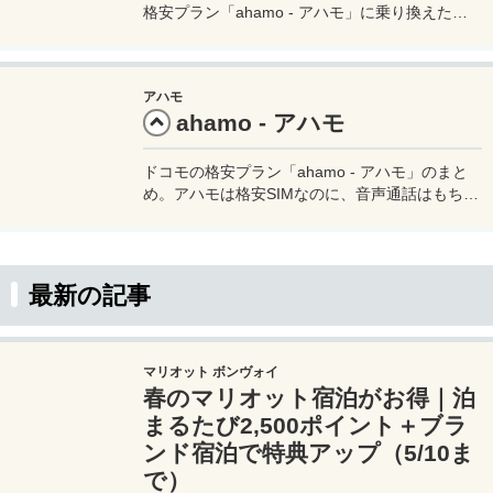
格安プラン「ahamo - アハモ」に乗り換えた理
由。アハモは他の格安MVNOに比べると少し高い
けれど、それ以上にメリットがたくさんあるので
非常におすすめです。
アハモ
ahamo - アハモ
ドコモの格安プラン「ahamo - アハモ」のまと
め。アハモは格安SIMなのに、音声通話はもちろ
ん、月々30GBまでデータ通信もOK。さらに追加
料金無しで世界中91の国と地域でデータ通信が
できるので、海外旅行にも最適。
最新の記事
マリオット ボンヴォイ
春のマリオット宿泊がお得｜泊
まるたび2,500ポイント＋ブラ
ンド宿泊で特典アップ（5/10ま
で）