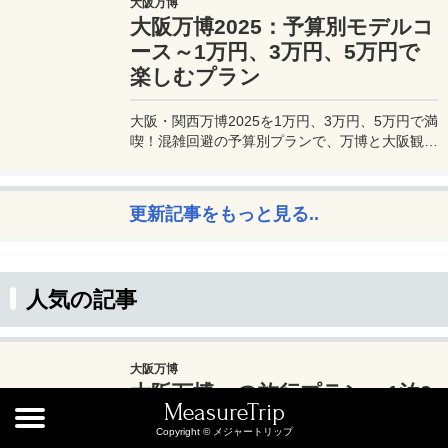
大阪万博
最適です。初年度の年会費無料も魅力。ステータ
大阪万博2025：予算別モデルコ
スと実用性を兼ね備えたビジネスカードで、あな
たのビジネスをワンランクアップさせませんか？
ース～1万円、3万円、5万円で
楽しむプラン
大阪・関西万博2025を1万円、3万円、5万円で満
喫！混雑回避の予算別プランで、万博と大阪観光
を初心者でも楽しむコツを解説。
更新記事をもっと見る..
人気の記事
大阪万博
大阪万博への旅行プラン：1泊2
MeasureTrip
日で楽しむモデルコース
Copyright © メジャートリップ