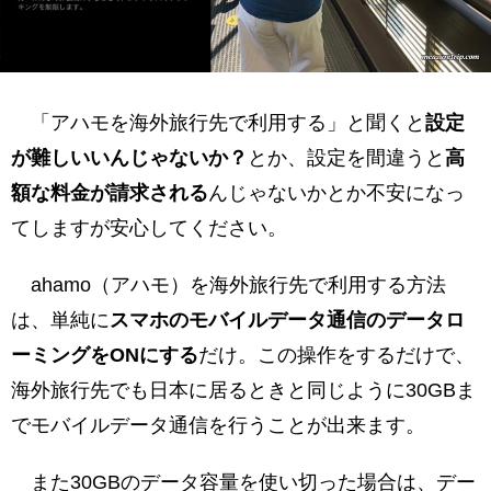
「アハモを海外旅行先で利用する」と聞くと
設定
が難しいいんじゃないか？
とか、設定を間違うと
高
額な料金が請求される
んじゃないかとか不安になっ
てしますが安心してください。
ahamo（アハモ）を海外旅行先で利用する方法
は、単純に
スマホのモバイルデータ通信のデータロ
ーミングをONにする
だけ。この操作をするだけで、
海外旅行先でも日本に居るときと同じように30GBま
でモバイルデータ通信を行うことが出来ます。
また30GBのデータ容量を使い切った場合は、デー