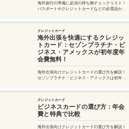
海外旅行の準備に必須の持ち物チェックリスト！
パスポートやクレジットカードなどの必需品か
ら、便利グッズ、シーン別のおすすめアイテムま
で詳しく紹介。初心者から上級者まで、忘れ物ゼ
ロで快適な旅を実現するための完全ガイド。メジ
クレジットカード
ャートリップで今すぐチェック！
海外出張を快適にするクレジッ
トカード：セゾンプラチナ・ビ
ジネス・アメックスが初年度年
会費無料！
海外出張向けクレジットカードの選び方を解説！
セゾンプラチナ・ビジネス・アメックスは初年度
年会費無料、セゾンマイルクラブでJALマイル高
還元とラウンジ無料！
クレジットカード
ビジネスカードの選び方：年会
費と特典で比較
海外出張向けクレジットカードの選び方を解説！