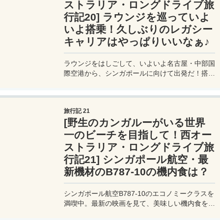
ストラリア・ロングドライブ旅
行記20] ラウンジを巡っていよ
いよ搭乗！久しぶりのレガシー
キャリアはやっぱりいいなぁ♪
ラウンジをはしごして、いよいよ名古屋・中部国
際空港から、シンガポールに向けて出発だ！搭乗
する機材は最新のB787-10。見た目にもいい感じ
の座席には、いろんな設備が整っている。久しぶ
りのシンガポール航空さん（レガシーキャリア）
旅行記 21
は快適だなぁ♪
[野生のカンガルーがいる世界
一のビーチを目指して！西オー
ストラリア・ロングドライブ旅
行記21] シンガポール航空・最
新機材のB787-10の機内食は？
シンガポール航空B787-10のエコノミークラスを
満喫中。最新の映画を見て、美味しい機内食をい
ただく。現在シンガポール航空は、日本就航50