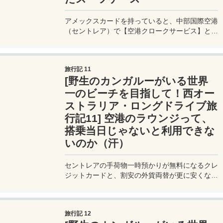
アメックスカードを持っていると、中部国際空港
（セントレア）で【空港クロークサービス】とい
って、1人に付き2個まで無料で荷物を預かって
もらうことができる。アメックスカードってすご
いね！
旅行記 11
[野生のカンガルーがいる世界
一のビーチを目指して！西オー
ストラリア・ロングドライブ旅
行記11] 空港のラウンジって、
搭乗当日じゃないと利用できな
いのか（汗）
セントレアの手荷物一時預かりが無料になるクレ
ジットカードと、割安の外貨両替が更に安くなる
クーポンの紹介。クレジットカードラウンジも2
人分無料！
旅行記 12