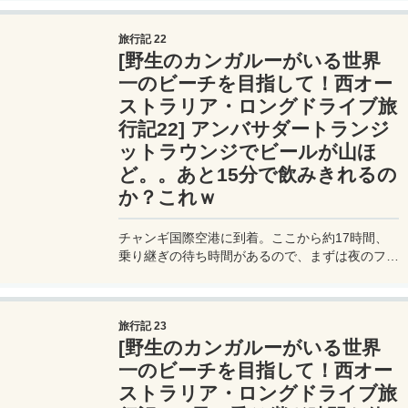
周年として、エコノミークラスでも特別メニュー
が楽しめる。味は・・ちょっと癖がある（笑）。
旅行記 22
[野生のカンガルーがいる世界
一のビーチを目指して！西オー
ストラリア・ロングドライブ旅
行記22] アンバサダートランジ
ットラウンジでビールが山ほ
ど。。あと15分で飲みきれるの
か？これｗ
チャンギ国際空港に到着。ここから約17時間、
乗り継ぎの待ち時間があるので、まずは夜のフリ
ーシンガポールツアーを申し込んでから、プライ
オリティパスで使える「アンバサダー・トランジ
ット・ラウンジ」へ向かう。そこでビールをおか
旅行記 23
わりすると・・なんと、余分にもう2本分缶ビー
[野生のカンガルーがいる世界
ルを貰う。嬉しいけど、、、あと15分で待ち時
間なんだが（汗）。
一のビーチを目指して！西オー
ストラリア・ロングドライブ旅