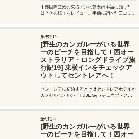
中部国際空港の東横インの朝食は本当に顔し7
日？その様子をレビュー。事前に調べた口コミが
悪かったので覚悟して向かう。さて、実際行って
みたらどうだったのか？料理の種類は？
旅行記 19
[野生のカンガルーがいる世界
一のビーチを目指して！西オー
ストラリア・ロングドライブ旅
行記19] 東横インをチェックア
ウトしてセントレアへ！
セントレアに宿泊するときはセントレアホテルか
カプセルホテルの「TUBE Sq（チュウブ・スク
ウェア）」が近くて便利。その次がコンフォート
ホテルと東横イン。雨が降っても大丈夫なのは空
港ビルに直結しているホテル。
旅行記 20
[野生のカンガルーがいる世界
一のビーチを目指して！西オー