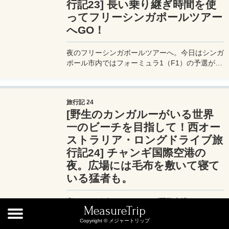
行記23] 長い乗り継ぎ時間を使
ってフリーシンガポールツアー
へGO！
夜のフリーシンガポールツアーへ。今日はシンガ
ポール市内ではフォーミュラ1（F1）の予選が開
催中。その会場を遠くから眺めつつ、私たちはシ
ンガポールのランドマークの一つ、ガーデン・バ
イ・ザ・ベイに降りて観光を楽しむ。
旅行記 24
[野生のカンガルーがいる世界
一のビーチを目指して！西オー
ストラリア・ロングドライブ旅
行記24] チャンギ国際空港の
夜。広場には毛布を敷いて寝て
いる猛者も。
夜のシンガポール・チャンギ国際空港ターミナル
MeasureTrip
3。ここでも私たちはプライオリティパスで使え
る「DNATA LOUNGE」へと向かう。ラウンジの
Copyright © メジャートリップ