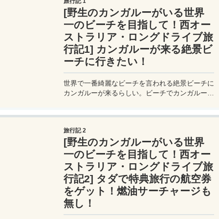
旅行記 1
から、これはもう旅行でなくて冒険だ。
[野生のカンガルーがいる世界
一のビーチを目指して！西オー
ストラリア・ロングドライブ旅
行記1] カンガルーが来る絶景ビ
ーチに行きたい！
世界で一番綺麗なビーチを言われる絶景ビーチに
カンガルーが来るらしい。ビーチでカンガルーと
戯れたい！カンガルーに会いに、往復2400kmの
セルフドライブで大冒険の旅に行くよ。
旅行記 2
[野生のカンガルーがいる世界
一のビーチを目指して！西オー
ストラリア・ロングドライブ旅
行記2] タダで特典旅行の航空券
をゲット！燃油サーチャージも
無し！