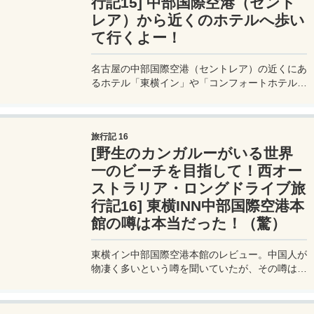
行記15] 中部国際空港（セント
レア）から近くのホテルへ歩い
て行くよー！
名古屋の中部国際空港（セントレア）の近くにあ
るホテル「東横イン」や「コンフォートホテル」
への行き方。夜になると想像以上に真っ暗だけ
ど、意外と歩いている人は多い。
旅行記 16
[野生のカンガルーがいる世界
一のビーチを目指して！西オー
ストラリア・ロングドライブ旅
行記16] 東横INN中部国際空港本
館の噂は本当だった！（驚）
東横イン中部国際空港本館のレビュー。中国人が
物凄く多いという噂を聞いていたが、その噂は本
当なのか？実際に泊まったときの様子をレビュ
ー。