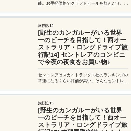
能。お手軽価格でクラフトビールを飲んだり、名
古屋めしを食べたり。空港グルメは奥が深い。値
段も合わせて紹介。
旅行記 14
[野生のカンガルーがいる世界
一のビーチを目指して！西オー
ストラリア・ロングドライブ旅
行記14] セントレアのコンビニ
で今夜の夜食をお買い物♪
セントレアはスカイトラックス社のランキングの
常連になるくらい評価が高い。そんなセントレア
での食費を安くする方法を紹介。500円以内でお
腹が一杯になるよ！
旅行記 15
[野生のカンガルーがいる世界
一のビーチを目指して！西オー
ストラリア・ロングドライブ旅