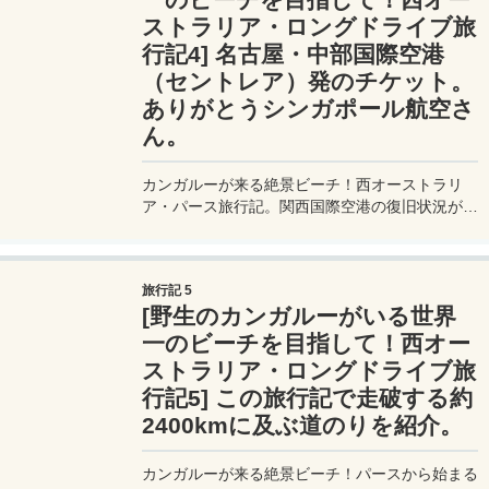
ストラリア・ロングドライブ旅
行記4] 名古屋・中部国際空港
（セントレア）発のチケット。
ありがとうシンガポール航空さ
ん。
カンガルーが来る絶景ビーチ！西オーストラリ
ア・パース旅行記。関西国際空港の復旧状況が思
わしくなく、一向に直近のフライト状況も決まら
ない中、シンガポール航空さんから救いの手が差
し伸べられた。その手の中には名古屋・中部国際
旅行記 5
空港のフライトチケットが。
[野生のカンガルーがいる世界
一のビーチを目指して！西オー
ストラリア・ロングドライブ旅
行記5] この旅行記で走破する約
2400kmに及ぶ道のりを紹介。
カンガルーが来る絶景ビーチ！パースから始まる