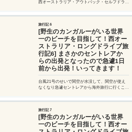
西オーストラリア・アウトバック・セルフドライ
ブ旅行記。この旅行記で訪れることになる、パー
スから始まりエスペランスへと続く、西オースト
ラリアの約2,400kmに及ぶドライブルートを紹
旅行記 6
介。
[野生のカンガルーがいる世界
一のビーチを目指して！西オー
ストラリア・ロングドライブ旅
行記6] まさかのセントレアか
らの出発となったので急遽1日
前から出発！いってきます！
台風21号のせいで関空が水没して、関空が使え
なくなり急遽セントレアから海外旅行に行くこと
になった。予定よりも1日早く出発してセントレ
アに前入りだ。
旅行記 7
[野生のカンガルーがいる世界
一のビーチを目指して！西オー
ストラリア・ロングドライブ旅