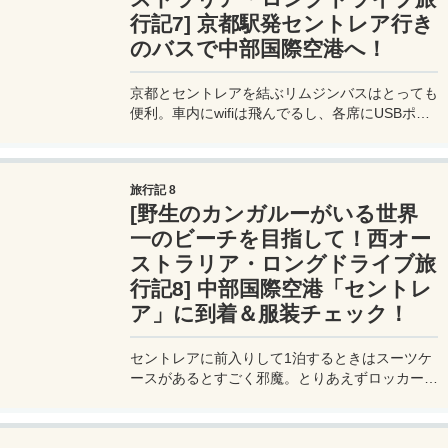
行記7] 京都駅発セントレア行き
のバスで中部国際空港へ！
京都とセントレアを結ぶリムジンバスはとっても
便利。車内にwifiは飛んでるし、各席にUSBポー
トもあるのでスマホの充電もできる。車内の様子
を詳しくレポート！
旅行記 8
[野生のカンガルーがいる世界
一のビーチを目指して！西オー
ストラリア・ロングドライブ旅
行記8] 中部国際空港「セントレ
ア」に到着＆服装チェック！
セントレアに前入りして1泊するときはスーツケ
ースがあるとすごく邪魔。とりあえずロッカーを
探してスーツケースを預けて身軽になろう。