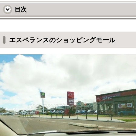
目次
エスペランスのショッピングモール
モリオ、早いって(笑)
エスペランスのショッピングモール
Red Roosterはローストチキン専門のファスト
フード・レストランチェーン店
じゃーーん！でっかくて美味しい
&#12316;&#12316;！
ついでにスーパーに寄っていこう！