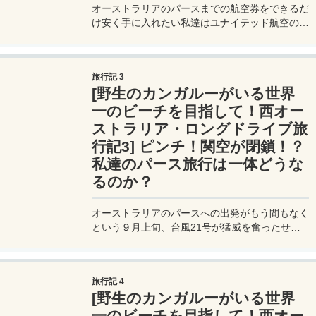
オーストラリアのパースまでの航空券をできるだ
け安く手に入れたい私達はユナイテッド航空のマ
イルで特典旅行の航空券を発券することにした。
ユナイテッドのマイルは燃油サーチャージが不要
なのでタダ同然で手に入れることができる。
旅行記 3
[野生のカンガルーがいる世界
一のビーチを目指して！西オー
ストラリア・ロングドライブ旅
行記3] ピンチ！関空が閉鎖！？
私達のパース旅行は一体どうな
るのか？
オーストラリアのパースへの出発がもう間もなく
という９月上旬、台風21号が猛威を奮ったせい
で関空が水没してしまった。更に悪いことにタン
カーが衝突して連絡橋が破損。まさかの関空閉
鎖！私達のパース旅行はどうなるのか？航空会社
旅行記 4
に聞いてみた。
[野生のカンガルーがいる世界
一のビーチを目指して！西オー