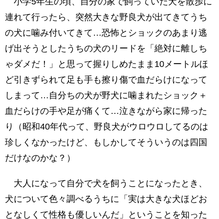
小学5年生の頃、自分の家で飼っていた犬を散歩に
連れて行ったら、突然大きな野良犬が出てきてうち
の犬に噛み付いてきて…恐怖とショックのあまり逃
げ出そうとしたうちの犬のリードを「絶対に離しち
ゃダメだ！」と思って握りしめたまま10メートルほ
ど引きずられて足も手も擦り傷で血だらけになって
しまって…自分ちの犬が野犬に噛まれたショック＋
血だらけの手や足が痛くて…泣きながら家に帰った
り（昭和40年代って、野良犬がウロウロしてるのは
珍しくなかったけど、もしかしてそういうのは四国
だけなのかな？）
大人になって自分で犬を飼うことになったとき、
犬について色々調べるうちに「実は大きな犬ほどお
となしくて性格も優しいんだ」ということを知った