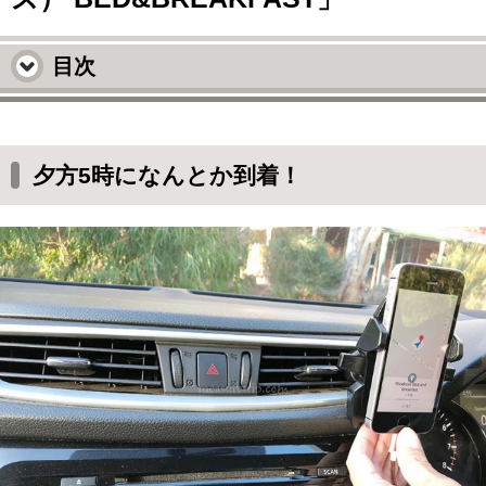
目次
夕方5時になんとか到着！
どこかの農場に来たみたい
夕方5時になんとか到着！
まずはチェックインしに行こう
オーナーさんがお出迎え
WINDROSE（ウインドローズ）
BED&BREAKFASTの看板
まずはチェックイン！
早速部屋へ
アヌーシュカという犬
私達の部屋は「W」