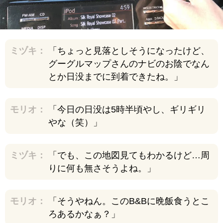
少年自然の家のような素朴でナチュラルな部屋
枕にはウェルカムギフトのチョコレート
ミヅキ：
「ちょっと見落としそうになったけど、
床には不思議な展示ケース
グーグルマップさんのナビのお陰でなん
部屋の中に自然木が！
とか日没までに到着できたね。」
バスルームはシャワーのみ
シャンプーやコンディショナーもオーガニック
モリオ：
「今日の日没は5時半頃やし、ギリギリ
やな（笑）」
シンプルな水洗トイレ
便座もカエル！？
ミヅキ：
「でも、この地図見てもわかるけど…周
小さなテーブルセット
りに何も無さそうよね。」
耳栓！
最高に美しいサンセットを見られる海岸がある
モリオ：
「そうやねん。このB&Bに晩飯食うとこ
らしい
ろあるかなぁ？」