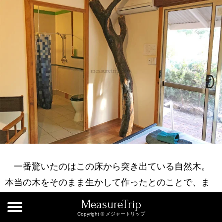
一番驚いたのはこの床から突き出ている自然木。
本当の木をそのまま生かして作ったとのことで、ま
さに「部屋の中でも自然を感じられる」というダイ
MeasureTrip
ナミックさ。文明の力のクーラーが申し訳無さそう
Copyright © メジャートリップ