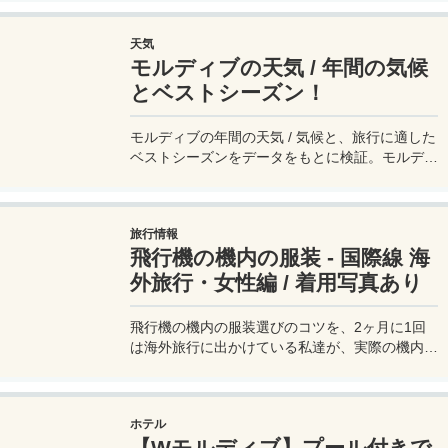
のリゾートではWIFIが不安定な場合もあるた
め、いざというときに現地のSIMカードがあると
天気
非常に心強い。そして空港に着いてからでも簡単
モルディブの天気 / 年間の気候
に購入できるので、そのあたりを詳細にレポート
したい。
とベストシーズン！
モルディブの年間の天気 / 気候と、旅行に適した
ベストシーズンをデータをもとに検証。モルディ
ブは12月～4月が「乾季」、5月～11月が「雨
季」と一般的には言われてはいるが、その定説と
実際のデータとは若干異なっているので、モルデ
旅行情報
ィブ旅行を計画するに際は注意したい。
飛行機の機内の服装 - 国際線 海
外旅行・女性編 / 着用写真あり
飛行機の機内の服装選びのコツを、2ヶ月に1回
は海外旅行に出かけている私達が、実際の機内の
写真とともに紹介。エコノミークラスはもちろ
ん、ビジネスクラス、LCCにも対応した、国際線
の飛行機おすすめファッションを公開。女性編。
ホテル
【Wモルディブ】プール付きで