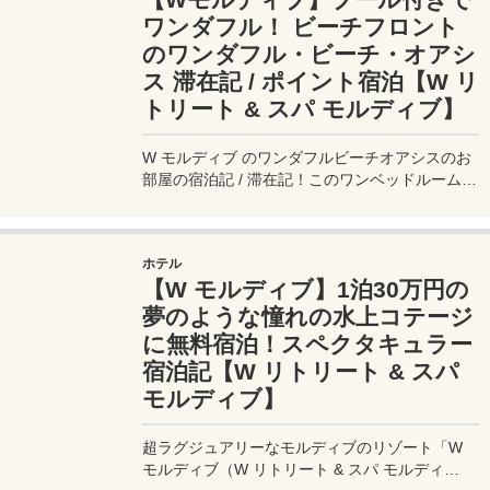
ワンダフル！ ビーチフロント
のワンダフル・ビーチ・オアシ
ス 滞在記 / ポイント宿泊【W リ
トリート & スパ モルディブ】
W モルディブ のワンダフルビーチオアシスのお
部屋の宿泊記 / 滞在記！このワンベッドルームヴ
ィラはビーチフロントに位置し、さらにプライベ
ートプールが付いた、超豪華なプライベートヴィ
ラとなっている。そのお部屋の中をはじめ、プラ
ホテル
イベートプール、2階にある半屋外のブランコル
【W モルディブ】1泊30万円の
ーム、そしてバスルームまで、写真と一緒に詳細
をお届けします。
夢のような憧れの水上コテージ
に無料宿泊！スペクタキュラー
宿泊記【W リトリート & スパ
モルディブ】
超ラグジュアリーなモルディブのリゾート「W
モルディブ（W リトリート & スパ モルディ