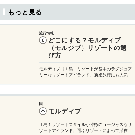
もっと見る
旅行情報
どこにする？モルディブ
（モルジブ）リゾートの選
び方
モルディブは１島１リゾートが基本のラグジュア
リーなリゾートアイランド。新婚旅行にも人気の
旅行先で、実際に我が家も新婚旅行はモルジブ
へ。モルディブは宿泊するリゾートにチェックイ
ンをしたら、基本的に帰るまでずっとそのリゾー
トで過ごすことになるので自分のスタイルに合っ
国
たリゾート選びが重要だ。
モルディブ
１島１リゾートスタイルが特徴のゴージャスなリ
ゾートアイランド。選ぶリゾートによって滞在の