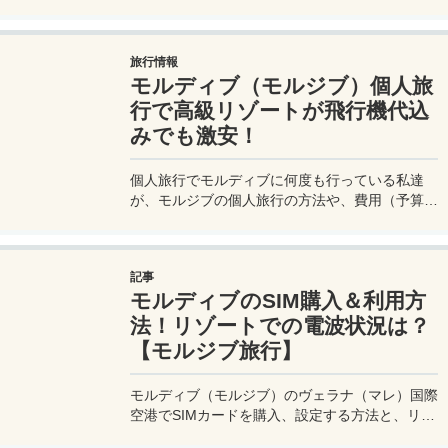
が旅費が安くなると言われているが、本当はどっ
ちが安いのか徹底検証。果たして結果は？
旅行情報
モルディブ（モルジブ）個人旅
行で高級リゾートが飛行機代込
みでも激安！
個人旅行でモルディブに何度も行っている私達
が、モルジブの個人旅行の方法や、費用（予算）
の抑え方、リゾート選びのコツ、リゾートでの服
装、チップ、ベストシーズンなどを紹介。ツアー
が主流のモルジブ旅行だって、自分で手配すれば
記事
ゴージャスリッチな旅行も夢ではない♪
モルディブのSIM購入＆利用方
法！リゾートでの電波状況は？
【モルジブ旅行】
モルディブ（モルジブ）のヴェラナ（マレ）国際
空港でSIMカードを購入、設定する方法と、リゾ
ートでの電波状況を実体験レポート！モルディブ