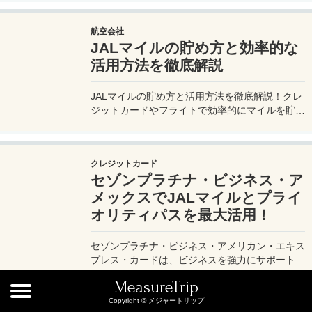
行！
航空会社
JALマイルの貯め方と効率的な
活用方法を徹底解説
JALマイルの貯め方と活用方法を徹底解説！クレ
ジットカードやフライトで効率的にマイルを貯
め、特典航空券をゲット。セゾンプラチナ・ビジ
ネス・アメックスでビジネス経費をマイルに！
クレジットカード
セゾンプラチナ・ビジネス・ア
メックスでJALマイルとプライ
オリティパスを最大活用！
セゾンプラチナ・ビジネス・アメリカン・エキス
プレス・カードは、ビジネスを強力にサポートす
るプラチナカードです。世界中の空港ラウンジを
MeasureTrip
利用できるプライオリティパスが付帯。さらに、
JALマイルが効率的に貯まり、出張が多い方にも
Copyright © メジャートリップ