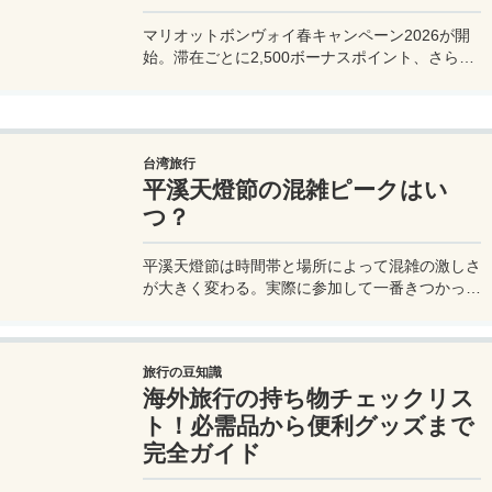
マリオットボンヴォイ春キャンペーン2026が開
始。滞在ごとに2,500ボーナスポイント、さらに
異なるブランド宿泊でエリートナイト1泊分を追
加獲得できます。登録期限・対象期間・注意点を
わかりやすく解説。
台湾旅行
平溪天燈節の混雑ピークはい
つ？
平溪天燈節は時間帯と場所によって混雑の激しさ
が大きく変わる。実際に参加して一番きつかった
のはどこか。十分老街、会場周辺、帰り道まで体
験をもとに整理した。
旅行の豆知識
海外旅行の持ち物チェックリス
ト！必需品から便利グッズまで
完全ガイド