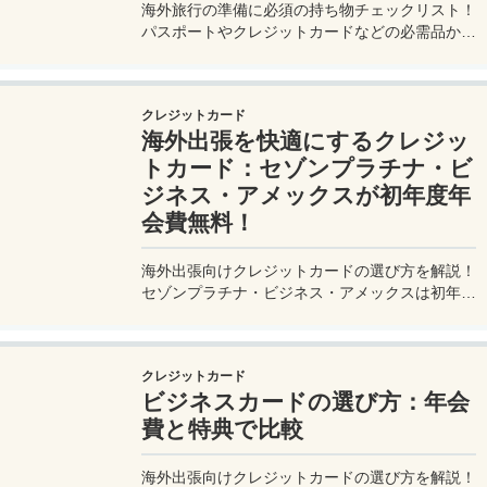
海外旅行の準備に必須の持ち物チェックリスト！
パスポートやクレジットカードなどの必需品か
ら、便利グッズ、シーン別のおすすめアイテムま
で詳しく紹介。初心者から上級者まで、忘れ物ゼ
ロで快適な旅を実現するための完全ガイド。メジ
クレジットカード
ャートリップで今すぐチェック！
海外出張を快適にするクレジッ
トカード：セゾンプラチナ・ビ
ジネス・アメックスが初年度年
会費無料！
海外出張向けクレジットカードの選び方を解説！
セゾンプラチナ・ビジネス・アメックスは初年度
年会費無料、セゾンマイルクラブでJALマイル高
還元とラウンジ無料！
クレジットカード
ビジネスカードの選び方：年会
費と特典で比較
海外出張向けクレジットカードの選び方を解説！