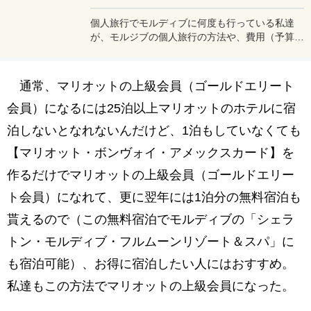
個人旅行でモルディブに何度も行っている私達
が、モルジブの個人旅行の方法や、費用（予算）
の抑え方、リゾート選びのコツ、リゾートでの服
装、チップ、ベストシーズンなどを紹介。ツアー
が主流のモルジブ旅行だって、自分で手配すれば
通常、マリオットの上級会員（ゴールドエリート
ゴージャスリッチな旅行も夢ではない♪
会員）になるには25泊以上マリオットのホテルに宿
泊しないとなれないんだけど、1泊もしていなくても
【マリオット・ボンヴォイ・アメックスカード】を
作るだけでマリオットの上級会員（ゴールドエリー
ト会員）になれて、更に翌年には1泊分の無料宿泊も
貰えるので（この無料宿泊でモルディブの「シェラ
トン・モルディブ・フルムーンリゾート＆スパ」に
も宿泊可能）、お得に宿泊したい人にはおすすめ。
私達もこの方法でマリオットの上級会員になった。