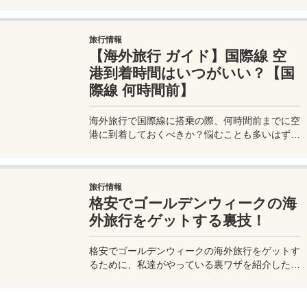
ブ）」の水上コテージ（ウォーターヴィラ）にポ
イントで無料宿泊してきたので、その詳細を実体
験レビューしてみたい。モルジブの憧れの水上コ
旅行情報
テージの滞在はどのようなものなのか、その詳細
【海外旅行 ガイド】国際線 空
を写真と一緒にお届け。
港到着時間はいつがいい？【国
際線 何時間前】
海外旅行で国際線に搭乗の際、何時間前までに空
港に到着しておくべきか？悩むことも多いはず。
またチェックインの開始時間や終了時間も気にな
るところ。最低いつまでに到着していれば良いの
か、また空港でラウンジを使いたい場合は？LCC
旅行情報
は早めに空港到着？海外の空港では？などケー
格安でゴールデンウィークの海
ス・バイ・ケースでおすすめの空港到着時間を細
かく教えます。
外旅行をゲットする裏技！
格安でゴールデンウィークの海外旅行をゲットす
るために、私達がやっている裏ワザを紹介したい
と思う。このコツさえ掴めれば、高いツアー代や
高い飛行機代の悩みも解決。毎年GWの海外旅行
も夢じゃない！？