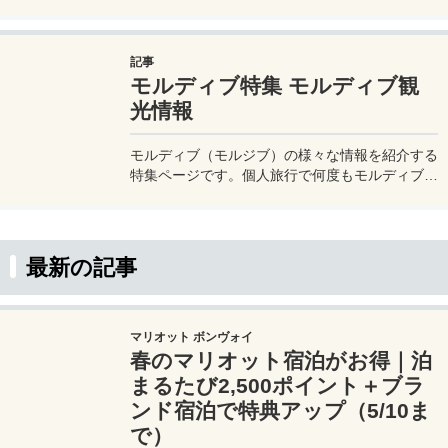
スタイルも変わるので、自分に合ったリゾートを
選ぶようにしたい。モルディブは一般的には高級
リゾート路線のホテル（リゾート）が多いのだ
記事
が、近年ではとてもリーズナブルな宿泊施設も増
モルディブ特集 モルディブ観
えてきているので選択肢も多い。
光情報
モルディブ（モルジブ）の様々な情報を紹介する
特集ページです。個人旅行で何度もモルディブに
訪れているMeasuretripのモリオとミヅキがモル
ディブの基本情報から、個人旅行の手配方法、現
地SIMの買い方など、モルディブ旅行に関する
様々な情報をお伝えします。
最新の記事
マリオット ボンヴォイ
春のマリオット宿泊がお得｜泊
まるたび2,500ポイント＋ブラ
ンド宿泊で特典アップ（5/10ま
で）