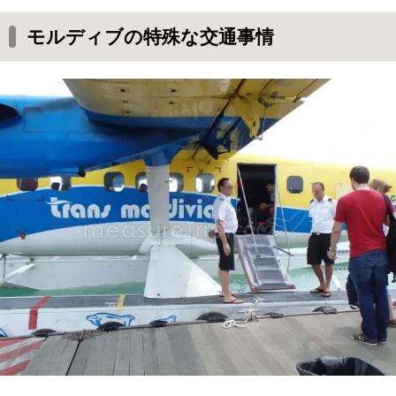
大きめのリゾートは空港まで迎えが来ているこ
モルディブの特殊な交通事情
とも
連絡がない場合も焦らずに
水上飛行機に乗る流れ
水上飛行機の搭乗手続き
SPG アメックスカードの一番お得な作り方