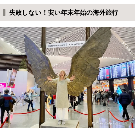
年末年始の海外旅行に安く行く方法
失敗しない！安い年末年始の海外旅行
年末年始の格安海外旅行・方法1：個人旅
行を計画しよう
年末年始の格安海外旅行・方法2：安い航
空券を手に入れる
チケット売り出しすぐの時期を狙う
マイル特典航空券
年始からの航空券を狙う
年末年始のホテルなど宿泊代を安くするに
は？
早めの予約と定期的に値段をチェック
民泊を利用する
ホテルのポイントシステムを利用