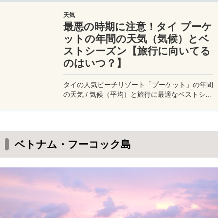
天気
最悪の時期に注意！タイ プーケ
ットの年間の天気（気候）とベ
ストシーズン【旅行に向いてる
のはいつ？】
タイの人気ビーチリゾート「プーケット」の年間
の天気 / 気候（平均）と旅行に最適なベストシー
ズンと行ってはいけない時期を徹底検証！プーケ
ットと聞いて思い浮かぶのは晴れた空とビー
チ、、、だが、そのベストシーズンは実は日本人
にとっては旅行しにくい傾向があり、ゴールデン
ベトナム・フーコック島
ウィーク（GW）旅行にも向いていない。