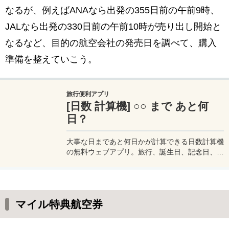
なるが、例えばANAなら出発の355日前の午前9時、
JALなら出発の330日前の午前10時が売り出し開始と
なるなど、目的の航空会社の発売日を調べて、購入
準備を整えていこう。
旅行便利アプリ
[日数 計算機] ○○ まで あと何
日？
大事な日まであと何日かが計算できる日数計算機
の無料ウェブアプリ。旅行、誕生日、記念日、乗
りたい飛行機の航空券の発売日、マイル特典航空
券の予約開始日…など、大切な日までの日数を計
算して表示します。例えば航空券予約で、各航空
会社で「出発日の〇〇日前に発売開始 / 予約開
マイル特典航空券
始」と決まっているけど、それは一体いつなのか
よくわからない。そんなときに活用して欲しい日
数計算ウェブアプリです。