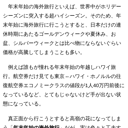
年末年始の海外旅行といえば、世界中がホリデー
年末年始の海外旅行におすすめの国
シーズンに突入する超ハイシーズン。そのため、年
ハワイはあまりおすすめではない
末年始に海外旅行に行こうとすると、日本だけの連
グアム
休時期にあたるゴールデンウィークや夏休み、お
タイ・プーケット
盆、シルバーウィークとは比べ物にならないぐらい
価格が高騰してしまうことも多い。
ベトナム・フーコック島
モルディブ
例えば誰もが憧れる年末年始の年越しハワイ旅
オーストラリア・ゴールドコースト
行。航空券だけ見ても東京⇔ハワイ・ホノルルの往
ニュージーランド・テカポ湖
復航空券エコノミークラスの値段が1人40万円前後に
なっているなど、とてもじゃないけど手が出ない状
ドバイ
態になっている。
年末年始に安くて最高の海外旅行に行く！
真正面から行こうとすると高嶺の花になってしま
う「
年末年始の海外旅行
」だが、実は色々と工夫す