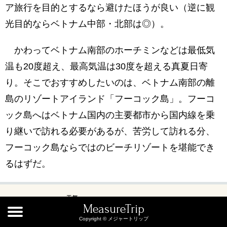
ア旅行を目的とするなら避けたほうが良い（逆に観
光目的ならベトナム中部・北部は◎）。
かわってベトナム南部のホーチミンなどは最低気
温も20度超え、最高気温は30度を超える真夏日寄
り。そこでおすすめしたいのは、ベトナム南部の離
島のリゾートアイランド「フーコック島」。フーコ
ック島へはベトナム国内の主要都市から国内線を乗
り継いで訪れる必要があるが、苦労して訪れる分、
フーコック島ならではのビーチリゾートを堪能でき
るはずだ。
天気
MeasureTrip
ベトナムの天気（年間の気候）
Copyright © メジャートリップ
地域別【ハノイ（北部）・ダナ