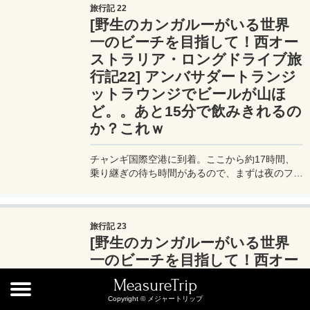
旅行記 22
[野生のカンガルーがいる世界
一のビーチを目指して！西オー
ストラリア・ロングドライブ旅
行記22] アンバサダートランジ
ットラウンジでビールが山ほ
ど。。あと15分で飲みきれるの
か？これｗ
チャンギ国際空港に到着。ここから約17時間、
乗り継ぎの待ち時間があるので、まずは夜のフリ
ーシンガポールツアーを申し込んでから、プライ
オリティパスで使える「アンバサダー・トランジ
ット・ラウンジ」へ向かう。そこでビールをおか
旅行記 23
わりすると・・なんと、余分にもう2本分缶ビー
[野生のカンガルーがいる世界
ルを貰う。嬉しいけど、、、あと15分で待ち時
間なんだが（汗）。
一のビーチを目指して！西オー
ストラリア・ロングドライブ旅
MeasureTrip
行記23] 長い乗り継ぎ時間を使
Copyright © メジャートリップ