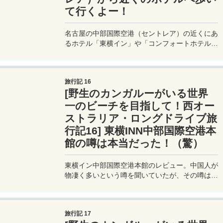
て行くよー！
名古屋の中部国際空港（セントレア）の近くにあ
るホテル「東横イン」や「コンフォートホテル」
への行き方。夜になると想像以上に真っ暗だけ
ど、意外と歩いている人は多い。
旅行記 16
[野生のカンガルーがいる世界
一のビーチを目指して！西オー
ストラリア・ロングドライブ旅
行記16] 東横INN中部国際空港本
館の噂は本当だった！（驚）
東横イン中部国際空港本館のレビュー。中国人が
物凄く多いという噂を聞いていたが、その噂は本
当なのか？実際に泊まったときの様子をレビュ
ー。
旅行記 17