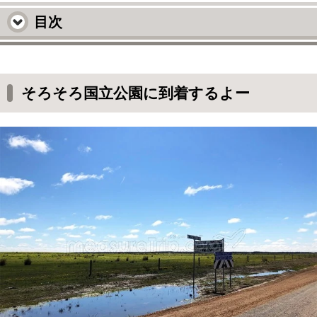
目次
そろそろ国立公園に到着するよー
ケープ ル グランド国立公園に到着！
そろそろ国立公園に到着するよー
ラッキーベイ・ビーチはもっと先
しばらく走った先で
せっかくなので今日も写真を撮ろう
これだったら今日は登れたのかも？
キャシュカイくんも記念にパチリ