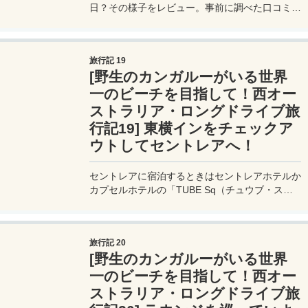
日？その様子をレビュー。事前に調べた口コミが
悪かったので覚悟して向かう。さて、実際行って
みたらどうだったのか？料理の種類は？
旅行記 19
[野生のカンガルーがいる世界
一のビーチを目指して！西オー
ストラリア・ロングドライブ旅
行記19] 東横インをチェックア
ウトしてセントレアへ！
セントレアに宿泊するときはセントレアホテルか
カプセルホテルの「TUBE Sq（チュウブ・スク
ウェア）」が近くて便利。その次がコンフォート
ホテルと東横イン。雨が降っても大丈夫なのは空
港ビルに直結しているホテル。
旅行記 20
[野生のカンガルーがいる世界
一のビーチを目指して！西オー
ストラリア・ロングドライブ旅