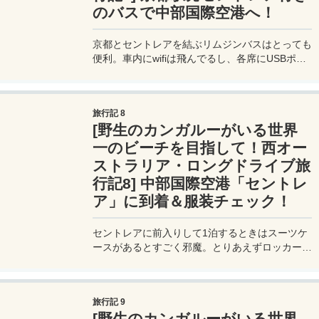
のバスで中部国際空港へ！
京都とセントレアを結ぶリムジンバスはとっても
便利。車内にwifiは飛んでるし、各席にUSBポー
トもあるのでスマホの充電もできる。車内の様子
を詳しくレポート！
旅行記 8
[野生のカンガルーがいる世界
一のビーチを目指して！西オー
ストラリア・ロングドライブ旅
行記8] 中部国際空港「セントレ
ア」に到着＆服装チェック！
セントレアに前入りして1泊するときはスーツケ
ースがあるとすごく邪魔。とりあえずロッカーを
探してスーツケースを預けて身軽になろう。
旅行記 9
[野生のカンガルーがいる世界