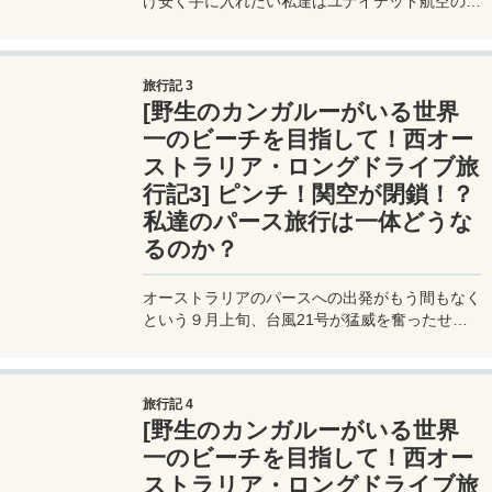
け安く手に入れたい私達はユナイテッド航空のマ
イルで特典旅行の航空券を発券することにした。
ユナイテッドのマイルは燃油サーチャージが不要
なのでタダ同然で手に入れることができる。
旅行記 3
[野生のカンガルーがいる世界
一のビーチを目指して！西オー
ストラリア・ロングドライブ旅
行記3] ピンチ！関空が閉鎖！？
私達のパース旅行は一体どうな
るのか？
オーストラリアのパースへの出発がもう間もなく
という９月上旬、台風21号が猛威を奮ったせい
で関空が水没してしまった。更に悪いことにタン
カーが衝突して連絡橋が破損。まさかの関空閉
鎖！私達のパース旅行はどうなるのか？航空会社
旅行記 4
に聞いてみた。
[野生のカンガルーがいる世界
一のビーチを目指して！西オー
ストラリア・ロングドライブ旅