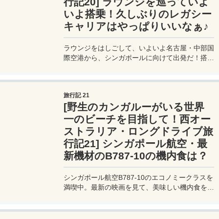
行記20] ラウンジを巡っていよ
いよ搭乗！久しぶりのレガシー
キャリアはやっぱりいいなぁ♪
ラウンジをはしごして、いよいよ名古屋・中部国
際空港から、シンガポールに向けて出発だ！搭乗
する機材は最新のB787-10。見た目にもいい感じ
の座席には、いろんな設備が整っている。久しぶ
りのシンガポール航空さん（レガシーキャリア）
旅行記 21
は快適だなぁ♪
[野生のカンガルーがいる世界
一のビーチを目指して！西オー
ストラリア・ロングドライブ旅
行記21] シンガポール航空・最
新機材のB787-10の機内食は？
シンガポール航空B787-10のエコノミークラスを
満喫中。最新の映画を見て、美味しい機内食をい
ただく。現在シンガポール航空は、日本就航50
周年として、エコノミークラスでも特別メニュー
が楽しめる。味は・・ちょっと癖がある（笑）。