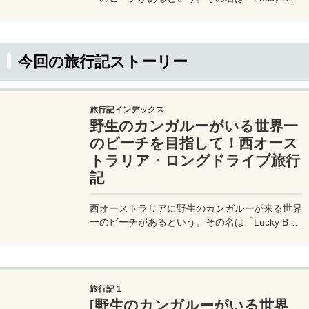
Beach - ラッキーベイビーチ」。ラッキーベイビ
ーチは西オーストラリのパースから、さらに
800km以上も離れた場所。そんな僻地へレンタ
カーを使ってセルフドライブで向かうというのだ
今回の旅行記ストーリー
から、これはもう旅行でなくて冒険だ。
旅行記インデックス
野生のカンガルーがいる世界一
のビーチを目指して！西オース
トラリア・ロングドライブ旅行
記
西オーストラリアに野生のカンガルーが来る世界
一のビーチがあるという。その名は「Lucky Bay
Beach - ラッキーベイビーチ」。ラッキーベイビ
ーチは西オーストラリのパースから、さらに
800km以上も離れた場所。そんな僻地へレンタ
カーを使ってセルフドライブで向かうというのだ
旅行記 1
から、これはもう旅行でなくて冒険だ。
[野生のカンガルーがいる世界