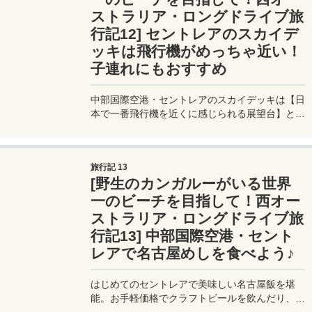
ストラリア・ロングドライブ旅
行記12] セントレアのスカイデ
ッキは飛行機がめっちゃ近い！
子連れにもおすすめ
中部国際空港・セントレアのスカイデッキは【日
本で一番飛行機を近くに感じられる展望台】とし
て高い評価を受けている。カップルには夕暮れ時
のスカイデッキがロマンチックでおすすめ。小さ
な子連れにはお昼時の明るい時間帯がおすすめ。
旅行記 13
[野生のカンガルーがいる世界
一のビーチを目指して！西オー
ストラリア・ロングドライブ旅
行記13] 中部国際空港・セント
レアで名古屋めしを食べよう♪
はじめてのセントレアで美味しい名古屋飯を堪
能。お手軽価格でクラフトビールを飲んだり、名
古屋めしを食べたり。空港グルメは奥が深い。値