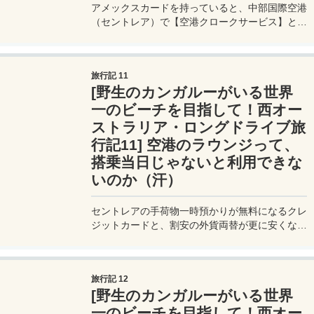
アメックスカードを持っていると、中部国際空港
（セントレア）で【空港クロークサービス】とい
って、1人に付き2個まで無料で荷物を預かって
もらうことができる。アメックスカードってすご
いね！
旅行記 11
[野生のカンガルーがいる世界
一のビーチを目指して！西オー
ストラリア・ロングドライブ旅
行記11] 空港のラウンジって、
搭乗当日じゃないと利用できな
いのか（汗）
セントレアの手荷物一時預かりが無料になるクレ
ジットカードと、割安の外貨両替が更に安くなる
クーポンの紹介。クレジットカードラウンジも2
人分無料！
旅行記 12
[野生のカンガルーがいる世界
一のビーチを目指して！西オー