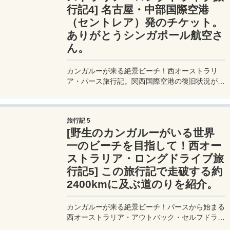
行記4] 名古屋・中部国際空港
（セントレア）発のチケット。
ありがとうシンガポール航空さ
ん。
カンガルーが来る絶景ビーチ！西オーストラリ
ア・パース旅行記。関西国際空港の復旧状況が思
わしくなく、一向に直近のフライト状況も決まら
ない中、シンガポール航空さんから救いの手が差
し伸べられた。その手の中には名古屋・中部国際
旅行記 5
空港のフライトチケットが。
[野生のカンガルーがいる世界
一のビーチを目指して！西オー
ストラリア・ロングドライブ旅
行記5] この旅行記で走破する約
2400kmに及ぶ道のりを紹介。
カンガルーが来る絶景ビーチ！パースから始まる
西オーストラリア・アウトバック・セルフドライ
ブ旅行記。この旅行記で訪れることになる、パー