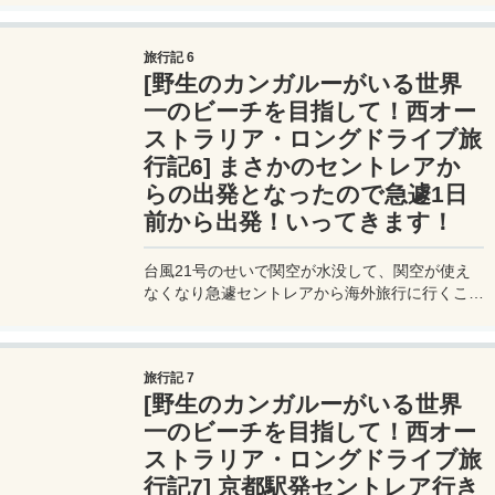
スから始まりエスペランスへと続く、西オースト
ラリアの約2,400kmに及ぶドライブルートを紹
旅行記 6
介。
[野生のカンガルーがいる世界
一のビーチを目指して！西オー
ストラリア・ロングドライブ旅
行記6] まさかのセントレアか
らの出発となったので急遽1日
前から出発！いってきます！
台風21号のせいで関空が水没して、関空が使え
なくなり急遽セントレアから海外旅行に行くこと
になった。予定よりも1日早く出発してセントレ
アに前入りだ。
旅行記 7
[野生のカンガルーがいる世界
一のビーチを目指して！西オー
ストラリア・ロングドライブ旅
行記7] 京都駅発セントレア行き