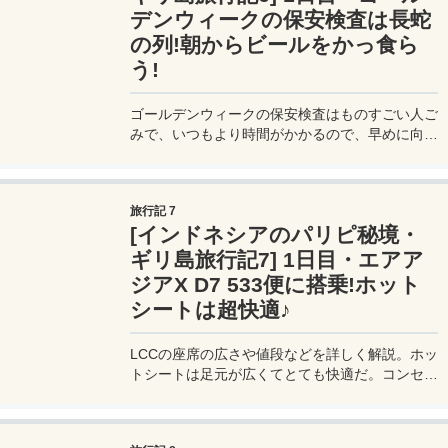
デンウィークの保安検査は長蛇
の列!朝からビールをかっ食ら
う!
ゴールデンウィークの保安検査はものすごい人ご
みで、いつもより時間がかかるので、早めに向か
おう。出国は「自動化ゲート」を使うとスムーズ
だ。
旅行記 7
[インドネシアのパリピ秘境・
ギリ島旅行記7] 1日目・エアア
ジアX D7 533便に搭乗!ホット
シートは超快適♪
LCCの座席の広さや値段などを詳しく解説。ホッ
トシートは足元が広くてとても快適だ。コンセン
トの形状の写真付きで解説。