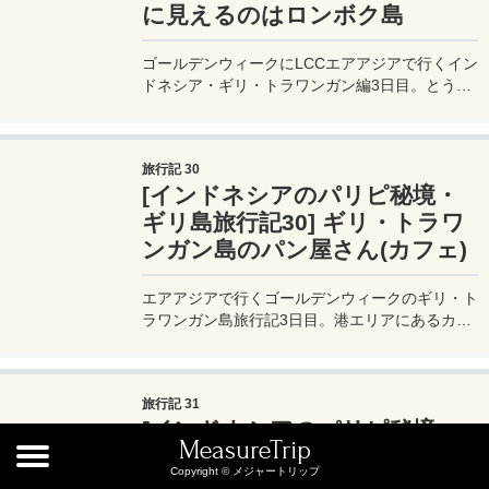
に見えるのはロンボク島
ゴールデンウィークにLCCエアアジアで行くイン
ドネシア・ギリ・トラワンガン編3日目。とうと
うこのギリ・トラワンガン島の一番きれいじゃな
いかと思えるビーチを発見する。向こうに見える
のはロンボク島。
旅行記 30
[インドネシアのパリピ秘境・
ギリ島旅行記30] ギリ・トラワ
ンガン島のパン屋さん(カフェ)
エアアジアで行くゴールデンウィークのギリ・ト
ラワンガン島旅行記3日目。港エリアにあるカフ
ェに立ち寄る。
旅行記 31
[インドネシアのパリピ秘境・
MeasureTrip
ギリ島旅行記31] スイカ・・・
Copyright © メジャートリップ
無茶重いんですが・・・