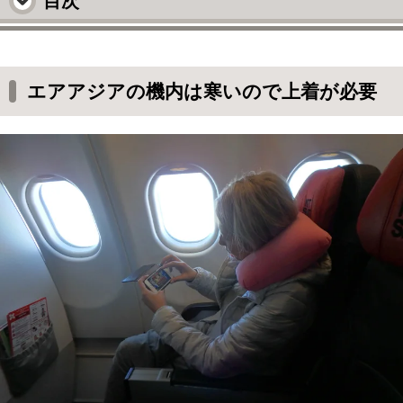
目次
エアアジアの機内は寒いので上着が必要
右側の窓際は日が当たって暖かい
エアアジアの機内は寒いので上着が必要
「プレミアムフラットベッド」では「Xcite機
内エンターテインメント」が無料
上空に行くと鼻炎の薬が効かない