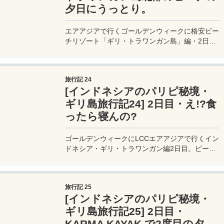
夕日にうっとり。
エアアジアで行くゴールデンウィークに格安ビー
チリゾート「ギリ・トラワンガン島」編・2日
目。スコールも2時間ほどで止みいつの間にか辺
りは夕日に包まれ始める。ギリエコヴィラズ周辺
を散歩しつつ、夕方のひとときを楽しもう。
旅行記 24
[インドネシアのパリピ秘境・
ギリ島旅行記24] 2日目・え!?食
ったら寝んの?
ゴールデンウィークにLCCエアアジアで行くイン
ドネシア・ギリ・トラワンガン編2日目。ビーチ
レストランでビンタンビールで乾杯して食事をし
ようとしたら、、、突然の雨がまたやってくる。
旅行記 25
[インドネシアのパリピ秘境・
ギリ島旅行記25] 2日目・
KARMA KAYAK で2度目の夕