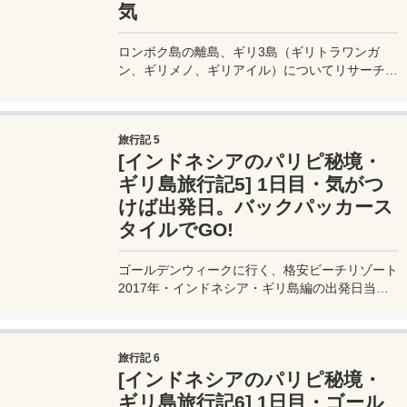
気
ロンボク島の離島、ギリ3島（ギリトラワンガ
ン、ギリメノ、ギリアイル）についてリサーチす
る。島はそれぞれ異なった特色があるため、自分
たちの滞在スタイルに合わせて、滞在先の島を選
ぶのがいいだろう。
旅行記 5
[インドネシアのパリピ秘境・
ギリ島旅行記5] 1日目・気がつ
けば出発日。バックパッカース
タイルでGO!
ゴールデンウィークに行く、格安ビーチリゾート
2017年・インドネシア・ギリ島編の出発日当
日。今日はリムジンバスを使って関西国際空港へ
向かう。二人の荷物はバックパックのみのスーツ
ケースなし。もちろん一人7kg以内でエアアジア
旅行記 6
に乗り込む。
[インドネシアのパリピ秘境・
ギリ島旅行記6] 1日目・ゴール