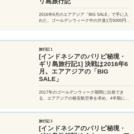
リ島旅行記
2016年6月のエアアジア「BIG SALE」で手に入
れた、ゴールデンウィーク中の片道1万5000円の
関空～ロンボク島のエアアジアのチケットを使っ
て出かける、初めてのロンボク島＆ギリ島への旅
行記ブログ。
旅行記 1
[インドネシアのパリピ秘境・
ギリ島旅行記1] 決戦は2016年6
月。エアアジアの「BIG
SALE」
2017年のゴールデンウィーク期間に出発でき
る、エアアジアの格安航空券を求め、4半期に1
度のビッグセールに狙いを定める。エアアジアの
会員だとセール期間の24時間前からセール運賃
にアクセスできる、、、のだが、アクセス集中す
旅行記 2
るため、ある程度の根気が必要だ。
[インドネシアのパリピ秘境・