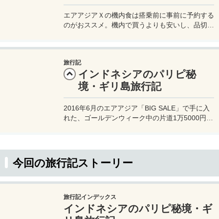
エアアジアＸの機内食は搭乗前に事前に予約する
のがおススメ。機内で買うよりも安いし、品切れ
になることもない。機内でも帰るけど、基本、現
金での購入となる。
旅行記
インドネシアのパリピ秘
境・ギリ島旅行記
2016年6月のエアアジア「BIG SALE」で手に入
れた、ゴールデンウィーク中の片道1万5000円の
関空～ロンボク島のエアアジアのチケットを使っ
て出かける、初めてのロンボク島＆ギリ島への旅
行記ブログ。
今回の旅行記ストーリー
旅行記インデックス
インドネシアのパリピ秘境・ギ