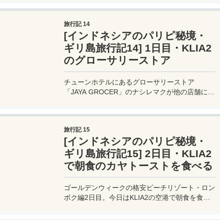
旅行記 14
[インドネシアのパリピ秘境・
ギリ島旅行記14] 1日目・KLIA2
のグローサリーストア
チューンホテルにあるグローサリーストア
「JAYA GROCER」のナシレマクが他の店舗に比
べて非常に安い！周りのお店の半額以下で食べら
れる非常に優秀なお店だ。
旅行記 15
[インドネシアのパリピ秘境・
ギリ島旅行記15] 2日目・KLIA2
で朝食のカヤトーストを食べる
ゴールデンウィークの格安ビーチリゾート・ロン
ボク編2日目。今日はKLIA2の空港で朝食を食べ
た後、出国審査へと向かう。まだ6時にもなって
いないのにこの人の数。LCCの人気度は絶大だ。