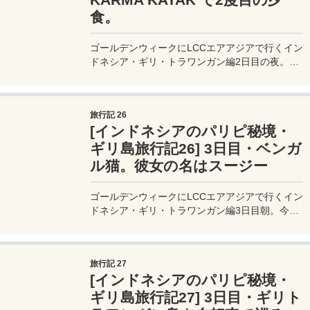
食。
ゴールデンウィークにLCCエアアジアで行くイン
ドネシア・ギリ・トラワンガン編2日目の夜。ミ
ヅキも起きたことなので、リゾート近くの歩いて
1分ぐらいでいけるレストラン「KARMA KAYAK /
カルマカヤック」に行ってみる。
旅行記 26
[インドネシアのパリピ秘境・
ギリ島旅行記26] 3日目・ベンガ
ル猫。彼女の名はスージー
ゴールデンウィークにLCCエアアジアで行くイン
ドネシア・ギリ・トラワンガン編3日目朝。今日
は朝から眩しい晴れ間が広がる。今日はここのリ
ゾート初めての朝食。オーダーしてヴィラに戻る
と、、なんとベンガル猫がリビングの床で寛いで
旅行記 27
いる。
[インドネシアのパリピ秘境・
ギリ島旅行記27] 3日目・ギリト