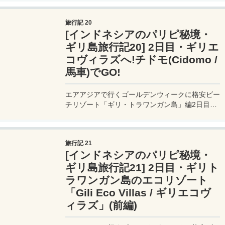
り込む私達。
旅行記 20
[インドネシアのパリピ秘境・
ギリ島旅行記20] 2日目・ギリエ
コヴィラズへ!チドモ(Cidomo /
馬車)でGO!
エアアジアで行くゴールデンウィークに格安ビー
チリゾート「ギリ・トラワンガン島」編2日目。
島のジェッティから、馬車cidomoに乗って私た
ちは島の北西のビーチにあるGILI ECO
VILLAS（ギリエコヴィラズ）を目指す。
旅行記 21
[インドネシアのパリピ秘境・
ギリ島旅行記21] 2日目・ギリト
ラワンガン島のエコリゾート
「Gili Eco Villas / ギリエコヴ
ィラズ」(前編)