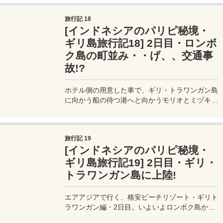
など最低限の店舗があるこじんまりとした空港
だ。
旅行記 18
[インドネシアのパリピ秘境・
ギリ島旅行記18] 2日目・ロンボ
ク島の町並み・・げ、、交通事
故!?
ホテル側の用意した車で、ギリ・トラワンガン島
に向かう船の待つ港へと向かうモリオとミヅキ。
しかし道中、思いがけず交通事故に遭遇してしま
う。。
旅行記 19
[インドネシアのパリピ秘境・
ギリ島旅行記19] 2日目・ギリ・
トラワンガン島に上陸!
エアアジアで行く、格安ビーチリゾート・ギリト
ラワンガン編・2日目。いよいよロンボク島から
プライベートボートでギリ・トラワンガン島へ乗