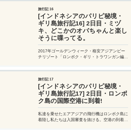
旅行記 16
[インドネシアのパリピ秘境・
ギリ島旅行記16] 2日目・ミヅ
キ、どこかのオバちゃんと楽し
そうに喋ってる。
2017年ゴールデンウィーク・格安アジアンビー
チリゾート「ロンボク・ギリ・トラワンガン編」
2日目。マレーシアのKLIA2からロンボク島の空
港に移動する。なんだかインドネシアの空の色は
抜けていて力強い。
旅行記 17
[インドネシアのパリピ秘境・
ギリ島旅行記17] 2日目・ロンボ
ク島の国際空港に到着!
私達を乗せたエアアジアの飛行機はロンボク島に
着陸し私たちは入国審査を抜ける。空港の到着エ
リアには両替屋とトイレ、レストラン、SIM売店