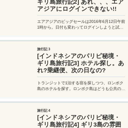
ギリ島旅行記2] あれ、、、エア
アジアにログインできない!!
エアアジアのビッグセールは2016年6月12日午前
1時から。日付も変わってログインしようと試み
たところ、なんとサーバにアクセスが集中してロ
グインサーバがダウン状態に。。。
旅行記 3
[インドネシアのパリピ秘境・
ギリ島旅行記3] ホテル探し。あ
れ?乗継便、次の日なの?
トランジットで1泊する宿を探しつつ、ロンボク
島のホテルを探す。ロンボク島はどうも公共のビ
ーチでは物売りが声をかけてくるらしいので、ホ
テルはプライベートビーチ＆プールのある場所が
いいかもしれない。
旅行記 4
[インドネシアのパリピ秘境・
ギリ島旅行記4] ギリ3島の雰囲