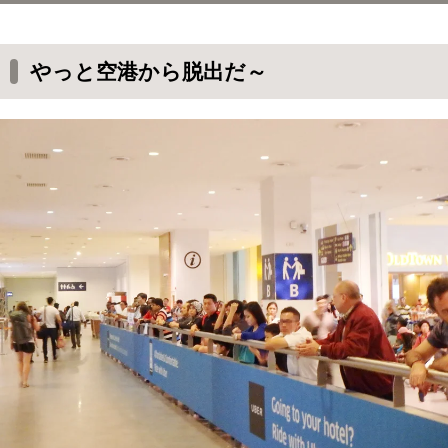
やっと空港から脱出だ～
出口のところには大きな看板がある
やっと空港から脱出だ～
空港の外にもSIMカードが買える店がある。
バスやタクシーに乗りたい人は、、、
スーパーマーケットもある！
見落としそうな駐車場への入り口
エレベーター発見！
早速、上の階に上がる
エレベーターを降りるとまたドアの向こう
に、、、
間違えてるのかと思うくらいにひっそりとして
いて暗い