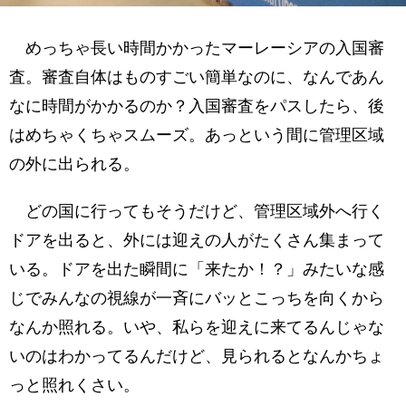
薄暗い通路の先に目印が
やった！ホテルが見えた！
めっちゃ長い時間かかったマーレーシアの入国審
シャトルバスの乗り場
査。審査自体はものすごい簡単なのに、なんであん
やった！到着！
なに時間がかかるのか？入国審査をパスしたら、後
はめちゃくちゃスムーズ。あっという間に管理区域
モリオもチェックイン
の外に出られる。
どの国に行ってもそうだけど、管理区域外へ行く
ドアを出ると、外には迎えの人がたくさん集まって
いる。ドアを出た瞬間に「来たか！？」みたいな感
じでみんなの視線が一斉にバッとこっちを向くから
なんか照れる。いや、私らを迎えに来てるんじゃな
いのはわかってるんだけど、見られるとなんかちょ
っと照れくさい。