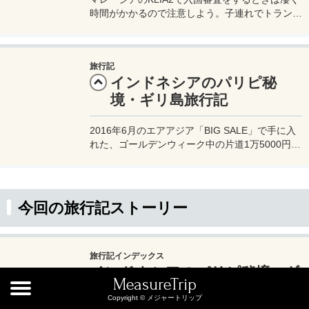
時間がかかるので注意しよう。子連れでトランジ
ットだけなら空港内にあるサマ サマ エクスプレ
スに泊まるのが楽かもしれない。
旅行記
インドネシアのパリピ秘
境・ギリ島旅行記
2016年6月のエアアジア「BIG SALE」で手に入
れた、ゴールデンウィーク中の片道1万5000円の
関空～ロンボク島のエアアジアのチケットを使っ
て出かける、初めてのロンボク島＆ギリ島への旅
行記ブログ。
今回の旅行記ストーリー
旅行記インデックス
インドネシアのパリピ秘境・ギ
MeasureTrip
リ島旅行記
Copyright © メジャートリップ