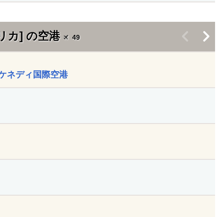
リカ] の空港
<
>
49
ケネディ国際空港