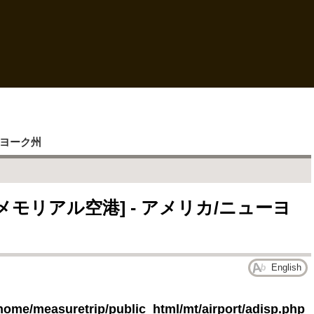
ヨーク州
モリアル空港] - アメリカ/ニューヨ
English
home/measuretrip/public_html/mt/airport/adisp.php