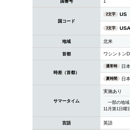
国番号
1
US
2文字
国コード
US
3文字
地域
北米
首都
ワシントンD.
通常時
日本
時差（首都）
夏時間
日本
実施あり
サマータイム
一部の地域
11月第1日曜日
言語
英語