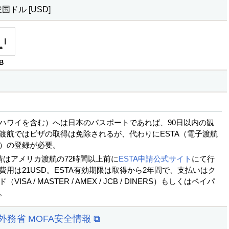
ドル [USD]
B
ハワイを含む）へは日本のパスポートであれば、90日以内の観
渡航ではビザの取得は免除されるが、代わりにESTA（電子渡航
）の登録が必要。
申請はアメリカ渡航の72時間以上前に
ESTA申請公式サイト
にて行
費用は21USD。ESTA有効期限は取得から2年間で、支払いはク
ISA / MASTER / AMEX / JCB / DINERS）もしくはペイパ
。
 外務省 MOFA安全情報 ⧉