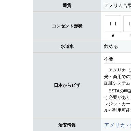
通貨
アメリカ合衆国
コンセント形状
A
水道水
飲める
不要
アメリカ（
光・商用での
認証システム
日本からビザ
ESTAの
う必要があり
レジットカード（V
ルが利用可能
アメリカ -
治安情報