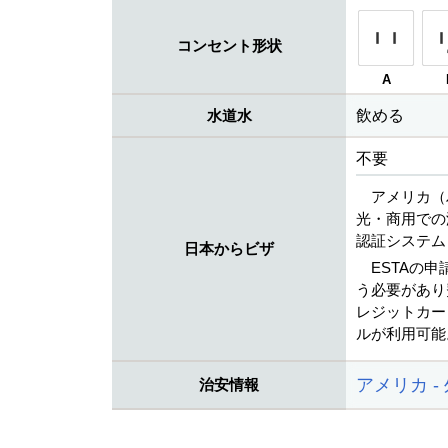
コンセント形状
A
水道水
飲める
不要
アメリカ（
光・商用での
認証システム
日本からビザ
ESTAの
う必要があり
レジットカード（V
ルが利用可能
アメリカ -
治安情報