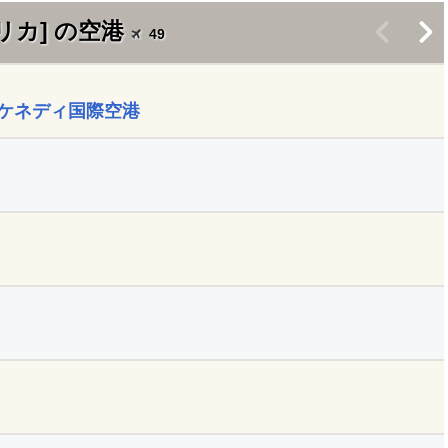
リカ] の空港
<
>
49
ケネディ国際空港