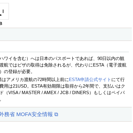
B
ハワイを含む）へは日本のパスポートであれば、90日以内の観
渡航ではビザの取得は免除されるが、代わりにESTA（電子渡航
）の登録が必要。
申請はアメリカ渡航の72時間以上前に
ESTA申請公式サイト
にて行
費用は21USD。ESTA有効期限は取得から2年間で、支払いはク
ISA / MASTER / AMEX / JCB / DINERS）もしくはペイパ
。
 外務省 MOFA安全情報 ⧉