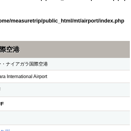
ome/measuretrip/public_html/mt/airport/index.php
際空港
ー・ナイアガラ国際空港
ra International Airport
F
UF