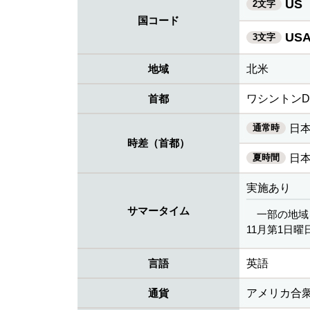
US
2文字
国コード
US
3文字
地域
北米
首都
ワシントンD.
通常時
日本
時差（首都）
夏時間
日本
実施あり
サマータイム
一部の地域
11月第1日曜日
言語
英語
通貨
アメリカ合衆国