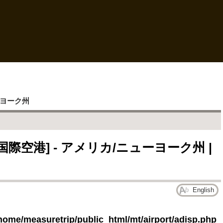
ヨーク州
空港] - アメリカ/ニューヨーク州 |
English
home/measuretrip/public_html/mt/airport/adisp.php