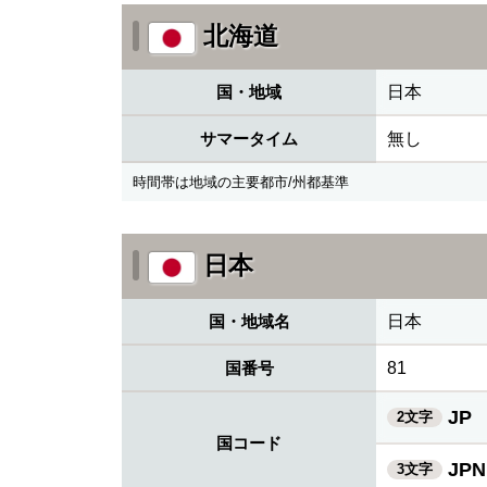
北海道
国・地域
日本
サマータイム
無し
時間帯は地域の主要都市/州都基準
日本
国・地域名
日本
国番号
81
JP
2文字
国コード
JPN
3文字