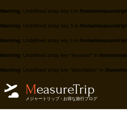
Warning
: Undefined array key 3 in
/home/measuretrip/
Warning
: Undefined array key 3 in
/home/measuretrip/
Warning
: Undefined array key 3 in
/home/measuretrip/
Warning
: Undefined array key "keyword" in
/home/meas
Warning
: Undefined array key "description" in
/home/me
MeasureTrip
メジャートリップ - お得な旅行ブログ