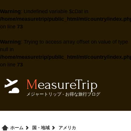
Warning
: Undefined variable $cDat in
/home/measuretrip/public_html/mt/country/index.ph
on line
73
Warning
: Trying to access array offset on value of type
null in
/home/measuretrip/public_html/mt/country/index.ph
on line
73
MeasureTrip
メジャートリップ - お得な旅行ブログ
ホーム
国・地域
アメリカ