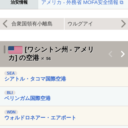
アメリカ - 外務省 MOFA安全情報 ⧉
治安情報
合衆国領有小離島
ウルグアイ
[ワシントン州 - アメリ
<
>
カ] の空港
56
SEA
シアトル・タコマ国際空港
BLI
ベリンガム国際空港
WDN
ウォルドロネアー・エアポート