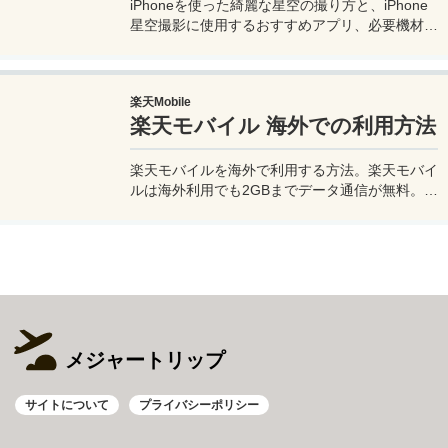
iPhoneを使った綺麗な星空の撮り方と、iPhone
星空撮影に使用するおすすめアプリ、必要機材な
どを紹介。最新機種でなくても取れる方法です。
このiPhoneの星空撮影方法を使えば肉眼でも見
るのがやっとな天の川や星雲、そして運が良けれ
楽天Mobile
ば流星群の流れ星も撮影可能なので、iPhoneで
楽天モバイル 海外での利用方法
綺麗な星空撮影をしたいときはチャレンジしてみ
よう。
楽天モバイルを海外で利用する方法。楽天モバイ
ルは海外利用でも2GBまでデータ通信が無料。ま
た楽天モバイル専用アプリの楽天リンクを使え
ば、海外から日本への電話も通話料無料で利用で
きて高額請求も回避できる。
メジャートリップ
サイトについて
プライバシーポリシー