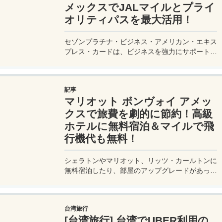
メックスでJALマイルとプライ
オリティパスを最大活用！
セゾンプラチナ・ビジネス・アメリカン・エキス
プレス・カードは、ビジネスを強力にサポートす
るプラチナカードです。世界中の空港ラウンジを
利用できるプライオリティパスが付帯。さらに、
JALマイルが効率的に貯まり、出張が多い方にも
記事
最適です。初年度の年会費無料も魅力。ステータ
マリオット ボンヴォイ アメッ
スと実用性を兼ね備えたビジネスカードで、あな
たのビジネスをワンランクアップさせませんか？
クスで旅費を劇的に節約！高級
ホテルに無料宿泊＆マイルで飛
行機代も無料！
シェラトンやマリオット、リッツ・カールトンに
無料宿泊したり、部屋のアップグレードがあった
り、無料でレイトチェックアウトできたり…。世
界中を旅するモリオとミヅキの旅行をアップグレ
ードさせた「 マリオットアメックス プレミアム
台湾旅行
カード 」の魅力とメリット、デメリットを交え
[台湾旅行] 台湾でUBER利用の
詳しく紹介していきたい。