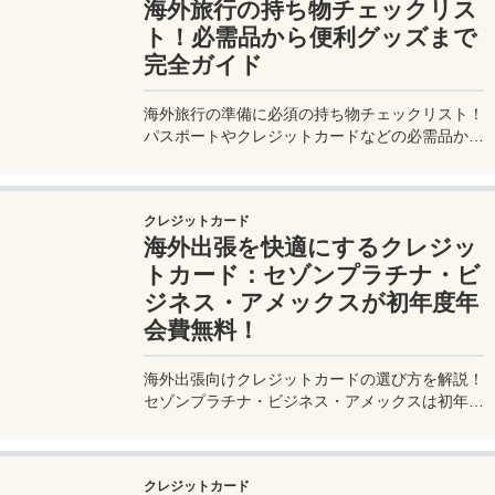
海外旅行の持ち物チェックリス
ト！必需品から便利グッズまで
完全ガイド
海外旅行の準備に必須の持ち物チェックリスト！
パスポートやクレジットカードなどの必需品か
ら、便利グッズ、シーン別のおすすめアイテムま
で詳しく紹介。初心者から上級者まで、忘れ物ゼ
ロで快適な旅を実現するための完全ガイド。メジ
クレジットカード
ャートリップで今すぐチェック！
海外出張を快適にするクレジッ
トカード：セゾンプラチナ・ビ
ジネス・アメックスが初年度年
会費無料！
海外出張向けクレジットカードの選び方を解説！
セゾンプラチナ・ビジネス・アメックスは初年度
年会費無料、セゾンマイルクラブでJALマイル高
還元とラウンジ無料！
クレジットカード