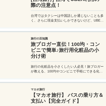
際の注意点！
台湾ではタクシーは中国語しか通じないことも多
く、さらに現金支払いしかできないけど、UBER
でタクシーを呼べば目的地選択も支払いもUBER
アプリを通してできるので非常に便利。でも
UBER利用は気をつけないと思わぬ高額請求に見
旅行の豆知識
舞われることもあるので注意が必要だ。
旅ブロガー直伝！100均・コン
ビニで簡単♪旅行用化粧品の小
分け術
旅行の化粧品を小さくしたい人必見！旅ブロガー
が教える、100均やコンビニで手軽にできる化粧
品の小分け術。漏れずに簡単持ち運び♪旅行準備
を楽に済ませるコツを詳しく紹介。
マカオ旅行
【マカオ旅行】 バスの乗り方＆
支払い【完全ガイド】