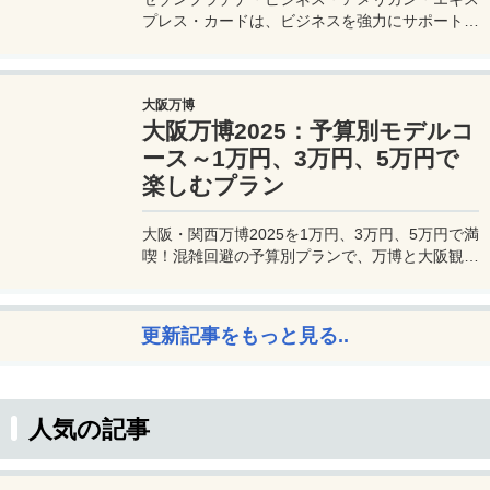
プレス・カードは、ビジネスを強力にサポートす
るプラチナカードです。世界中の空港ラウンジを
利用できるプライオリティパスが付帯。さらに、
JALマイルが効率的に貯まり、出張が多い方にも
大阪万博
最適です。初年度の年会費無料も魅力。ステータ
大阪万博2025：予算別モデルコ
スと実用性を兼ね備えたビジネスカードで、あな
たのビジネスをワンランクアップさせませんか？
ース～1万円、3万円、5万円で
楽しむプラン
大阪・関西万博2025を1万円、3万円、5万円で満
喫！混雑回避の予算別プランで、万博と大阪観光
を初心者でも楽しむコツを解説。
更新記事をもっと見る..
人気の記事