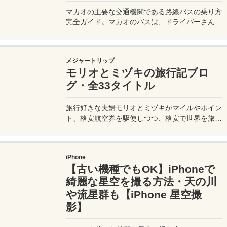
マカオの主要な交通機関である路線バスの乗り方
完全ガイド。マカオのバスは、ドライバーさんも
英語はあまり通じないしお釣りも出ない。利用方
法を知らないとトラブルの原因にもなる。マカオ
旅行に行く前にマカオのバスの乗り方や支払い方
メジャートリップ
法を知って、現地での移動に備えよう。
モリオとミヅキの旅行記ブロ
グ・全33タイトル
旅行好きな夫婦モリオとミヅキがマイルやポイン
ト、格安航空券を駆使しつつ、格安で世界を旅す
る顔が見える旅行記ブログ。搭乗した飛行機やク
ルーズ船の中の様子、ホテルのレビュー、美味し
いレストラン、お得に旅行できる裏技、旅先での
iPhone
便利な情報、かかった費用など様々な情報をお届
【古い機種でもOK】iPhoneで
け！夫婦喧嘩あり、ホロッと涙することもあり、
中年夫婦の等身大旅行記ブログ。
綺麗な星空を撮る方法・天の川
や流星群も【iPhone 星空撮
影】