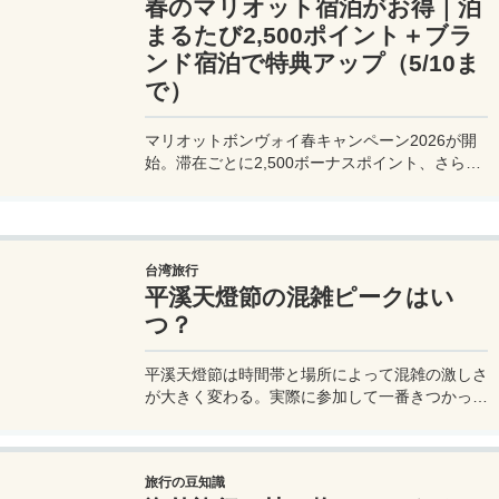
春のマリオット宿泊がお得｜泊
まるたび2,500ポイント＋ブラ
ンド宿泊で特典アップ（5/10ま
で）
マリオットボンヴォイ春キャンペーン2026が開
始。滞在ごとに2,500ボーナスポイント、さらに
異なるブランド宿泊でエリートナイト1泊分を追
加獲得できます。登録期限・対象期間・注意点を
わかりやすく解説。
台湾旅行
平溪天燈節の混雑ピークはい
つ？
平溪天燈節は時間帯と場所によって混雑の激しさ
が大きく変わる。実際に参加して一番きつかった
のはどこか。十分老街、会場周辺、帰り道まで体
験をもとに整理した。
旅行の豆知識