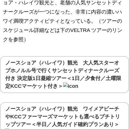
ョア・ハレイワ観光と、老舗の人気サンセットディ
アイスクリーム
ナークルーズが一つになった、非常に内容の濃いハ
ドールプランテーションを満喫するなら
ワイ満喫アクティビティとなっている。（ツアーの
ノースショア・ハレイワ観光の説明
スケジュール詳細などは下のVELTRA ツアーのリン
ノースショアらしい風景が現れる
クを参照）
げ・・・駐車スペースが無い！？
オールドシュガーミルのワイアルアコーヒーフ
ノースショア（ハレイワ）観光 大人気スターオ
ァクトリー
ブホノルル号で行くサンセットディナークルーズ
ノースショア・ソープ・ファクトリー
付き 決定版1日凝縮ツアー＜1日／夕食付／土曜限
定KCCマーケット付き＞
ガイドさんからの石鹸やオイルの紹介
ツアー参加者は10％オフのおまけ付き
店舗の奥には石鹸工場
ノースショア（ハレイワ）観光 ワイメアビーチ
やKCCファーマーズマーケットも選べるプチトリ
ワイアルア・サーフ・ショップ
ップツアー＜半日／人気ガイド確約プランあり＞