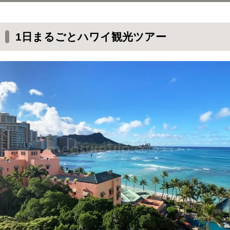
1日まるごとハワイ観光ツアー
ハワイ一日ツアーの服装 / 前半
1日まるごとハワイ観光ツアー
昨日の夜は遊びすぎた・・・
集合場所は「アロハランディング」
ツアーバスが待っている
虹が掛かる中をハワイ観光ツアースタート！
ツアーガイドさん
ツアー参加証シール
最初の目的地はKCCファーマーズマーケット
KCCファーマーズマーケットの看板と一緒
に
キッチンが付いてたら買って帰りたい