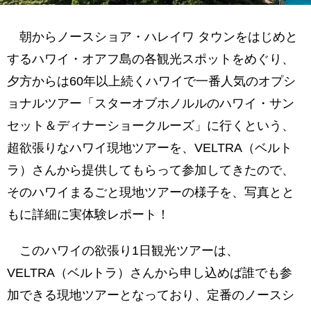
ハワイ産のアイスコーヒーを飲みながら
朝からお祭りの賑わいのKCCファーマーズ
朝からノースショア・ハレイワ タウンをはじめと
マーケット
するハワイ・オアフ島の各観光スポットをめぐり、
バスでノースショア方面へ移動
夕方からは60年以上続くハワイで一番人気のオプシ
ョナルツアー「スターオブホノルルのハワイ・サン
次の目的地はハワイの聖地「クカニロコ・バー
スストーン」
セット＆ディナーショークルーズ」に行くという、
超欲張りなハワイ現地ツアーを、VELTRA（ベルト
800年以上の時を重ねた王族ゆかりの出産
場所
ラ）さんから提供してもらって参加してきたので、
パワースポットとひとくくりにできない荘
そのハワイまるごと現地ツアーの様子を、写真とと
厳な聖地
もに詳細に実体験レポート！
クカニロコ・バースストーンからバスへと
このハワイの欲張り1日観光ツアーは、
戻る
VELTRA（ベルトラ）さんから申し込めば誰でも参
ハワイの定番「ドールプランテーション」
加できる現地ツアーとなっており、定番のノースシ
ドールプランテーションのお目当ては名物