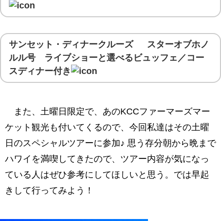
お目当てはセールコーナー
ワイアルアの店舗の先は駐車スペース
ワイアルアコーヒーファクトリー
サンセット・ディナークルーズ スターオブホノ
お店の中の様子
ルル号 ライブショーと選べるビュッフェ／コー
スディナー付き
コーヒーの試飲コーナー
ここでもファーマーズマーケットが開催されて
いる
また、土曜日限定で、あのKCCファーマーズマー
本当のローカルマーケット
ケット観光も付いてくるので、今回私達はその土曜
時間が来たので急いで戻る
日のスペシャルツアーに参加♪ 思う存分朝から晩まで
ハワイを満喫してきたので、ツアー内容が気になっ
ツアーのハイライト「ハレイワ タウン」へ
ている人はぜひ参考にしてほしいと思う。では早起
ハレイワでの自由時間は1時間
きして行ってみよう！
ハッピーハレイワ
ピーナッツ公式の「スヌーピーズ・サー