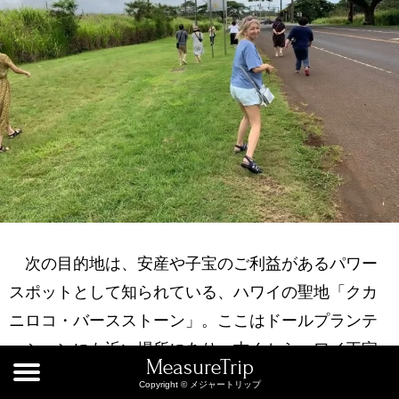
次の目的地は、安産や子宝のご利益があるパワー
スポットとして知られている、ハワイの聖地「クカ
ニロコ・バースストーン」。ここはドールプランテ
ーションにも近い場所にあり、古くからハワイ王家
MeasureTrip
のゆかりの聖地として、ハワイの人の信仰を集める
Copyright © メジャートリップ