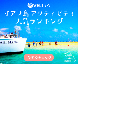
フ・ショップ」
レイズのフリフリチキン
ハレイワ タウン は1時間では足りない
ハレイワタウンからワイキキへ
お部屋でシャワー＆着替えタイム
サンセットクルーズ用に服装チェンジ！
アロハランディングにはたくさんのゲスト
スターサンセットディナー＆ショークルーズ
写真を撮ってあげたり・・・
ウェルカムドリンクは「マイタイ」
メインディッシュはカニ食べ放題！
ダンスショーも素晴らしい