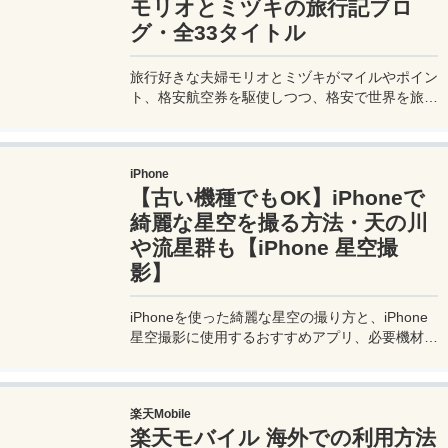
モリオとミヅキの旅行記ブロ
グ・全33タイトル
旅行好きな夫婦モリオとミヅキがマイルやポイン
ト、格安航空券を駆使しつつ、格安で世界を旅す
る顔が見える旅行記ブログ。搭乗した飛行機やク
ルーズ船の中の様子、ホテルのレビュー、美味し
いレストラン、お得に旅行できる裏技、旅先での
iPhone
便利な情報、かかった費用など様々な情報をお届
【古い機種でもOK】iPhoneで
け！夫婦喧嘩あり、ホロッと涙することもあり、
中年夫婦の等身大旅行記ブログ。
綺麗な星空を撮る方法・天の川
や流星群も【iPhone 星空撮
影】
iPhoneを使った綺麗な星空の撮り方と、iPhone
星空撮影に使用するおすすめアプリ、必要機材な
どを紹介。最新機種でなくても取れる方法です。
このiPhoneの星空撮影方法を使えば肉眼でも見
るのがやっとな天の川や星雲、そして運が良けれ
楽天Mobile
ば流星群の流れ星も撮影可能なので、iPhoneで
楽天モバイル 海外での利用方法
綺麗な星空撮影をしたいときはチャレンジしてみ