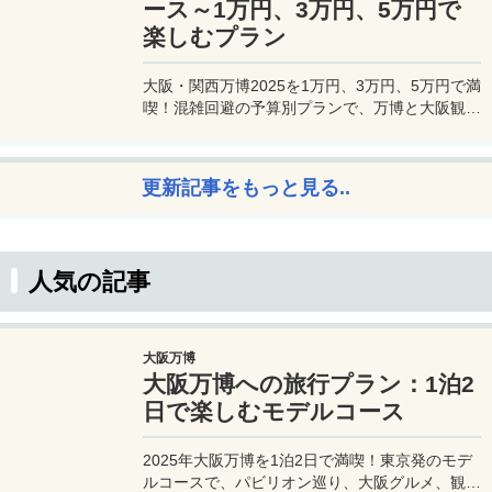
たのビジネスをワンランクアップさせませんか？
ース～1万円、3万円、5万円で
楽しむプラン
大阪・関西万博2025を1万円、3万円、5万円で満
喫！混雑回避の予算別プランで、万博と大阪観光
を初心者でも楽しむコツを解説。
更新記事をもっと見る..
人気の記事
大阪万博
大阪万博への旅行プラン：1泊2
日で楽しむモデルコース
2025年大阪万博を1泊2日で満喫！東京発のモデ
ルコースで、パビリオン巡り、大阪グルメ、観光