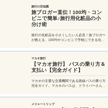
UBER利用は気をつけないと思わぬ高額請求に見
旅行の豆知識
舞われることもあるので注意が必要だ。
旅ブロガー直伝！100均・コン
ビニで簡単♪旅行用化粧品の小
分け術
旅行の化粧品を小さくしたい人必見！旅ブロガー
が教える、100均やコンビニで手軽にできる化粧
品の小分け術。漏れずに簡単持ち運び♪旅行準備
を楽に済ませるコツを詳しく紹介。
マカオ旅行
【マカオ旅行】 バスの乗り方＆
支払い【完全ガイド】
マカオの主要な交通機関である路線バスの乗り方
完全ガイド。マカオのバスは、ドライバーさんも
英語はあまり通じないしお釣りも出ない。利用方
法を知らないとトラブルの原因にもなる。マカオ
旅行に行く前にマカオのバスの乗り方や支払い方
メジャートリップ
法を知って、現地での移動に備えよう。