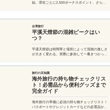
始。滞在ごとに2,500ボーナスポイント、さらに
異なるブランド宿泊でエリートナイト1泊分を追
加獲得できます。登録期限・対象期間・注意点を
わかりやすく解説。
台湾旅行
平溪天燈節の混雑ピークはい
つ？
平溪天燈節は時間帯と場所によって混雑の激しさ
が大きく変わる。実際に参加して一番きつかった
のはどこか。十分老街、会場周辺、帰り道まで体
験をもとに整理した。
旅行の豆知識
海外旅行の持ち物チェックリス
ト！必需品から便利グッズまで
完全ガイド
海外旅行の準備に必須の持ち物チェックリスト！
パスポートやクレジットカードなどの必需品か