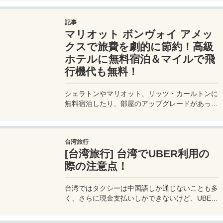
利用できるプライオリティパスが付帯。さらに、
JALマイルが効率的に貯まり、出張が多い方にも
記事
最適です。初年度の年会費無料も魅力。ステータ
マリオット ボンヴォイ アメッ
スと実用性を兼ね備えたビジネスカードで、あな
たのビジネスをワンランクアップさせませんか？
クスで旅費を劇的に節約！高級
ホテルに無料宿泊＆マイルで飛
行機代も無料！
シェラトンやマリオット、リッツ・カールトンに
無料宿泊したり、部屋のアップグレードがあった
り、無料でレイトチェックアウトできたり…。世
界中を旅するモリオとミヅキの旅行をアップグレ
ードさせた「 マリオットアメックス プレミアム
台湾旅行
カード 」の魅力とメリット、デメリットを交え
[台湾旅行] 台湾でUBER利用の
詳しく紹介していきたい。
際の注意点！
台湾ではタクシーは中国語しか通じないことも多
く、さらに現金支払いしかできないけど、UBER
でタクシーを呼べば目的地選択も支払いもUBER
アプリを通してできるので非常に便利。でも