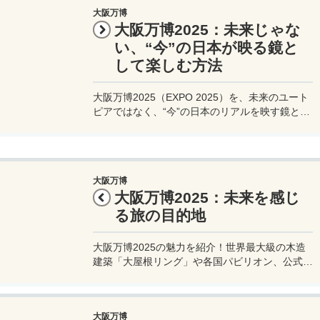
大阪万博
大阪万博2025：未来じゃな
い、“今”の日本が映る鏡と
して楽しむ方法
大阪万博2025（EXPO 2025）を、未来のユート
ピアではなく、“今”の日本のリアルを映す鏡とし
て楽しむためのガイド。世界最大級の木造建築
「大屋根リング」や「飛ばない空飛ぶクルマ」、
高額フードまで、完璧じゃない魅力を切り取った
旅行プランを提案します。MeasureTripで、ちょ
大阪万博
っと変わった万博体験をチェック！
大阪万博2025：未来を感じ
る旅の目的地
大阪万博2025の魅力を紹介！世界最大級の木造
建築「大屋根リング」や各国パビリオン、公式キ
ャラクター「ミャクミャク」など見どころ満載。
アクセスやチケット情報、周辺観光のアドバイス
も。未来を感じる大阪旅行を計画しよう！
大阪万博