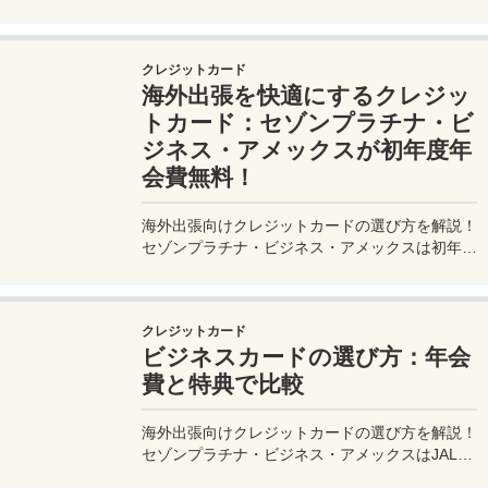
ら、便利グッズ、シーン別のおすすめアイテムま
で詳しく紹介。初心者から上級者まで、忘れ物ゼ
ロで快適な旅を実現するための完全ガイド。メジ
クレジットカード
ャートリップで今すぐチェック！
海外出張を快適にするクレジッ
トカード：セゾンプラチナ・ビ
ジネス・アメックスが初年度年
会費無料！
海外出張向けクレジットカードの選び方を解説！
セゾンプラチナ・ビジネス・アメックスは初年度
年会費無料、セゾンマイルクラブでJALマイル高
還元とラウンジ無料！
クレジットカード
ビジネスカードの選び方：年会
費と特典で比較
海外出張向けクレジットカードの選び方を解説！
セゾンプラチナ・ビジネス・アメックスはJALマ
イル高還元とラウンジ無料で出張を快適に。年会