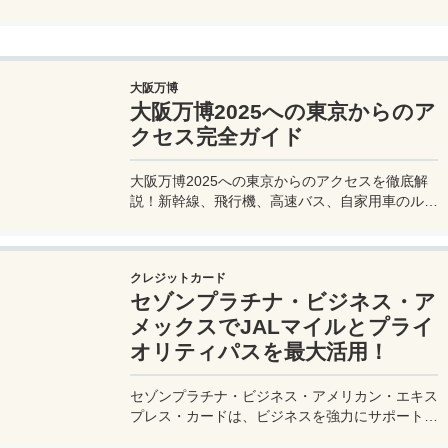
を効率的に楽しむ旅プランをご紹介。
大阪万博
大阪万博2025への東京からのア
クセス完全ガイド
大阪万博2025への東京からのアクセスを徹底解
説！新幹線、飛行機、高速バス、自家用車のルー
トや所要時間、料金、注意点を網羅。夢洲会場へ
の最適な移動手段を見つけて、快適な旅を計画し
よう。
クレジットカード
セゾンプラチナ・ビジネス・ア
メックスでJALマイルとプライ
オリティパスを最大活用！
セゾンプラチナ・ビジネス・アメリカン・エキス
プレス・カードは、ビジネスを強力にサポートす
るプラチナカードです。世界中の空港ラウンジを