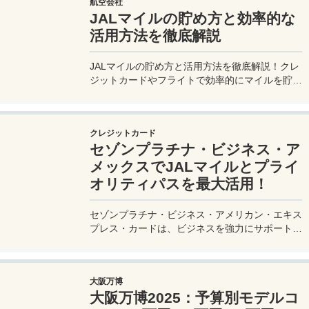
航空会社
JALマイルの貯め方と効率的な
活用方法を徹底解説
JALマイルの貯め方と活用方法を徹底解説！クレ
ジットカードやフライトで効率的にマイルを貯
め、特典航空券をゲット。セゾンプラチナ・ビジ
ネス・アメックスでビジネス経費をマイルに！
クレジットカード
セゾンプラチナ・ビジネス・ア
メックスでJALマイルとプライ
オリティパスを最大活用！
セゾンプラチナ・ビジネス・アメリカン・エキス
プレス・カードは、ビジネスを強力にサポートす
るプラチナカードです。世界中の空港ラウンジを
利用できるプライオリティパスが付帯。さらに、
JALマイルが効率的に貯まり、出張が多い方にも
大阪万博
最適です。初年度の年会費無料も魅力。ステータ
大阪万博2025：予算別モデルコ
スと実用性を兼ね備えたビジネスカードで、あな