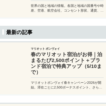
世界の国と地域の情報。各国と地域の国番号や時
差、空港、航空会社、コンセント形状、通貨、水
道水が飲めるかどうかなど渡航に必要な情報をま
とめています。旅行をする際などの参考にどう
ぞ。
最新の記事
マリオット ボンヴォイ
春のマリオット宿泊がお得｜泊
まるたび2,500ポイント＋ブラ
ンド宿泊で特典アップ（5/10ま
で）
マリオットボンヴォイ春キャンペーン2026が開
始。滞在ごとに2,500ボーナスポイント、さらに
異なるブランド宿泊でエリートナイト1泊分を追
加獲得できます。登録期限・対象期間・注意点を
わかりやすく解説。