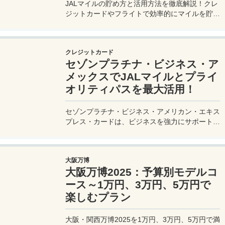
JALマイルの貯め方と活用方法を徹底解説！クレ
ジットカードやフライトで効率的にマイルを貯
め、特典航空券をゲット。セゾンプラチナ・ビジ
ネス・アメックスでビジネス経費をマイルに！
クレジットカード
セゾンプラチナ・ビジネス・ア
メックスでJALマイルとプライ
オリティパスを最大活用！
セゾンプラチナ・ビジネス・アメリカン・エキス
プレス・カードは、ビジネスを強力にサポートす
るプラチナカードです。世界中の空港ラウンジを
利用できるプライオリティパスが付帯。さらに、
JALマイルが効率的に貯まり、出張が多い方にも
大阪万博
最適です。初年度の年会費無料も魅力。ステータ
大阪万博2025：予算別モデルコ
スと実用性を兼ね備えたビジネスカードで、あな
たのビジネスをワンランクアップさせませんか？
ース～1万円、3万円、5万円で
楽しむプラン
大阪・関西万博2025を1万円、3万円、5万円で満