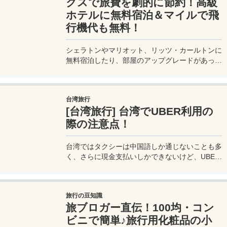
クスで旅費を劇的に節約！高級
ホテルに無料宿泊＆マイルで飛
行機代も無料！
シェラトンやマリオット、リッツ・カールトンに
無料宿泊したり、部屋のアップグレードがあった
り、無料でレイトチェックアウトできたり…。世
界中を旅するモリオとミヅキの旅行をアップグレ
ードさせた「 マリオットアメックス プレミアム
台湾旅行
カード 」の魅力とメリット、デメリットを交え
[台湾旅行] 台湾でUBER利用の
詳しく紹介していきたい。
際の注意点！
台湾ではタクシーは中国語しか通じないことも多
く、さらに現金支払いしかできないけど、UBER
でタクシーを呼べば目的地選択も支払いもUBER
アプリを通してできるので非常に便利。でも
UBER利用は気をつけないと思わぬ高額請求に見
旅行の豆知識
舞われることもあるので注意が必要だ。
旅ブロガー直伝！100均・コン
ビニで簡単♪旅行用化粧品の小