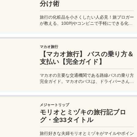
分け術
旅行の化粧品を小さくしたい人必見！旅ブロガー
が教える、100均やコンビニで手軽にできる化粧
品の小分け術。漏れずに簡単持ち運び♪旅行準備
を楽に済ませるコツを詳しく紹介。
マカオ旅行
【マカオ旅行】 バスの乗り方＆
支払い【完全ガイド】
マカオの主要な交通機関である路線バスの乗り方
完全ガイド。マカオのバスは、ドライバーさんも
英語はあまり通じないしお釣りも出ない。利用方
法を知らないとトラブルの原因にもなる。マカオ
旅行に行く前にマカオのバスの乗り方や支払い方
メジャートリップ
法を知って、現地での移動に備えよう。
モリオとミヅキの旅行記ブロ
グ・全33タイトル
旅行好きな夫婦モリオとミヅキがマイルやポイン