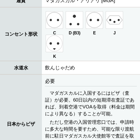
通貨
マダガスカル・アリアリ [MGA]
C
D (B3)
E
J
コンセント形状
K
水道水
飲んじゃだめ
必要
マダガスカルに入国するにはビザ（査
証）が必要。60日以内の短期滞在査証であ
れば、到着空港でVOAを取得（料金は期間
により異なる）することが可能。
ただし空港の入国管理窓口では、申請時
日本からビザ
に多大な時間を要すため、可能な限り渡航
前に駐日マダガスカル大使館等で査証を取