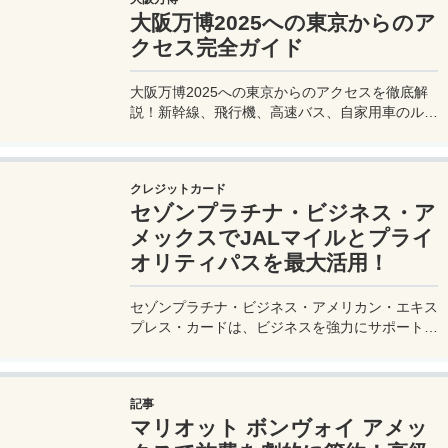
大阪万博2025への東京からのア
クセス完全ガイド
大阪万博2025への東京からのアクセスを徹底解
説！新幹線、飛行機、高速バス、自家用車のルー
トや所要時間、料金、注意点を網羅。夢洲会場へ
の最適な移動手段を見つけて、快適な旅を計画し
よう。
クレジットカード
セゾンプラチナ・ビジネス・ア
メックスでJALマイルとプライ
オリティパスを最大活用！
セゾンプラチナ・ビジネス・アメリカン・エキス
プレス・カードは、ビジネスを強力にサポートす
るプラチナカードです。世界中の空港ラウンジを
利用できるプライオリティパスが付帯。さらに、
JALマイルが効率的に貯まり、出張が多い方にも
記事
最適です。初年度の年会費無料も魅力。ステータ
マリオット ボンヴォイ アメッ
スと実用性を兼ね備えたビジネスカードで、あな
たのビジネスをワンランクアップさせませんか？