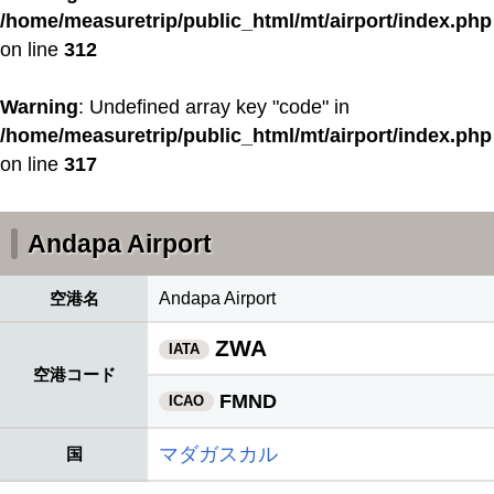
/home/measuretrip/public_html/mt/airport/index.php
on line
312
Warning
: Undefined array key "code" in
/home/measuretrip/public_html/mt/airport/index.php
on line
317
Andapa Airport
空港名
Andapa Airport
ZWA
IATA
空港コード
FMND
ICAO
マダガスカル
国