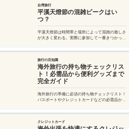
台湾旅行
平溪天燈節の混雑ピークはい
つ？
平溪天燈節は時間帯と場所によって混雑の激しさ
が大きく変わる。実際に参加して一番きつかった
のはどこか。十分老街、会場周辺、帰り道まで体
験をもとに整理した。
旅行の豆知識
海外旅行の持ち物チェックリス
ト！必需品から便利グッズまで
完全ガイド
海外旅行の準備に必須の持ち物チェックリスト！
パスポートやクレジットカードなどの必需品か
ら、便利グッズ、シーン別のおすすめアイテムま
で詳しく紹介。初心者から上級者まで、忘れ物ゼ
ロで快適な旅を実現するための完全ガイド。メジ
クレジットカード
ャートリップで今すぐチェック！
海外出張を快適にするクレジッ