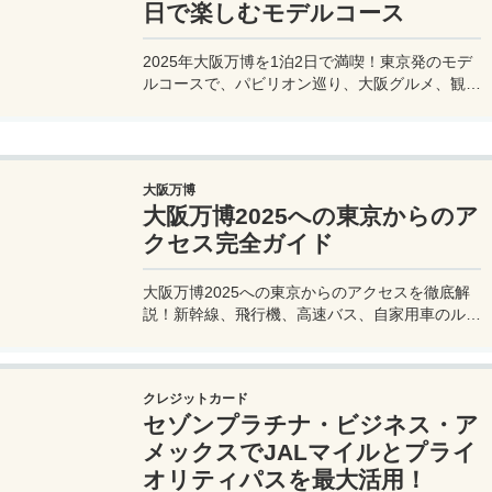
日で楽しむモデルコース
2025年大阪万博を1泊2日で満喫！東京発のモデ
ルコースで、パビリオン巡り、大阪グルメ、観光
を効率的に楽しむ旅プランをご紹介。
大阪万博
大阪万博2025への東京からのア
クセス完全ガイド
大阪万博2025への東京からのアクセスを徹底解
説！新幹線、飛行機、高速バス、自家用車のルー
トや所要時間、料金、注意点を網羅。夢洲会場へ
の最適な移動手段を見つけて、快適な旅を計画し
よう。
クレジットカード
セゾンプラチナ・ビジネス・ア
メックスでJALマイルとプライ
オリティパスを最大活用！