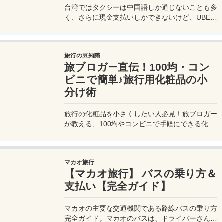
台湾ではタクシーは中国語しか通じないことも多
く、さらに現金支払いしかできないけど、UBER
でタクシーを呼べば目的地選択も支払いもUBER
アプリを通してできるので非常に便利。でも
UBER利用は気をつけないと思わぬ高額請求に見
旅行の豆知識
舞われることもあるので注意が必要だ。
旅ブロガー直伝！100均・コン
ビニで簡単♪旅行用化粧品の小
分け術
旅行の化粧品を小さくしたい人必見！旅ブロガー
が教える、100均やコンビニで手軽にできる化粧
品の小分け術。漏れずに簡単持ち運び♪旅行準備
を楽に済ませるコツを詳しく紹介。
マカオ旅行
【マカオ旅行】 バスの乗り方＆
支払い【完全ガイド】
マカオの主要な交通機関である路線バスの乗り方
完全ガイド。マカオのバスは、ドライバーさんも