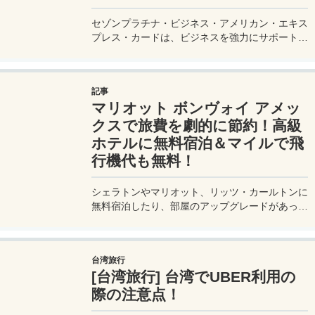
セゾンプラチナ・ビジネス・アメリカン・エキス
プレス・カードは、ビジネスを強力にサポートす
るプラチナカードです。世界中の空港ラウンジを
利用できるプライオリティパスが付帯。さらに、
JALマイルが効率的に貯まり、出張が多い方にも
記事
最適です。初年度の年会費無料も魅力。ステータ
マリオット ボンヴォイ アメッ
スと実用性を兼ね備えたビジネスカードで、あな
たのビジネスをワンランクアップさせませんか？
クスで旅費を劇的に節約！高級
ホテルに無料宿泊＆マイルで飛
行機代も無料！
シェラトンやマリオット、リッツ・カールトンに
無料宿泊したり、部屋のアップグレードがあった
り、無料でレイトチェックアウトできたり…。世
界中を旅するモリオとミヅキの旅行をアップグレ
ードさせた「 マリオットアメックス プレミアム
台湾旅行
カード 」の魅力とメリット、デメリットを交え
[台湾旅行] 台湾でUBER利用の
詳しく紹介していきたい。
際の注意点！