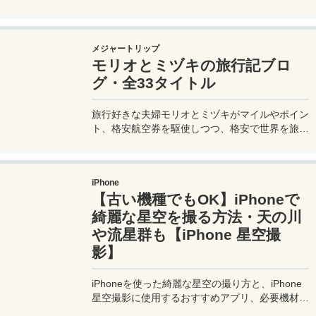
英語はあまり通じないしお釣りも出ない。利用方
法を知らないとトラブルの原因にもなる。マカオ
旅行に行く前にマカオのバスの乗り方や支払い方
メジャートリップ
法を知って、現地での移動に備えよう。
モリオとミヅキの旅行記ブロ
グ・全33タイトル
旅行好きな夫婦モリオとミヅキがマイルやポイン
ト、格安航空券を駆使しつつ、格安で世界を旅す
る顔が見える旅行記ブログ。搭乗した飛行機やク
ルーズ船の中の様子、ホテルのレビュー、美味し
いレストラン、お得に旅行できる裏技、旅先での
iPhone
便利な情報、かかった費用など様々な情報をお届
【古い機種でもOK】iPhoneで
け！夫婦喧嘩あり、ホロッと涙することもあり、
中年夫婦の等身大旅行記ブログ。
綺麗な星空を撮る方法・天の川
や流星群も【iPhone 星空撮
影】
iPhoneを使った綺麗な星空の撮り方と、iPhone
星空撮影に使用するおすすめアプリ、必要機材な
どを紹介。最新機種でなくても取れる方法です。