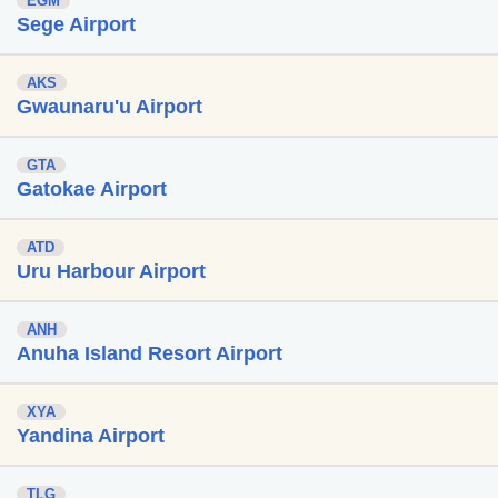
EGM
Sege Airport
AKS
Gwaunaru'u Airport
GTA
Gatokae Airport
ATD
Uru Harbour Airport
ANH
Anuha Island Resort Airport
XYA
Yandina Airport
TLG