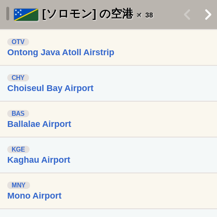
[ソロモン] の空港
<
>
38
OTV
Ontong Java Atoll Airstrip
CHY
Choiseul Bay Airport
BAS
Ballalae Airport
KGE
Kaghau Airport
MNY
Mono Airport