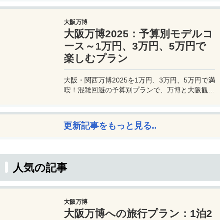
利用できるプライオリティパスが付帯。さらに、
JALマイルが効率的に貯まり、出張が多い方にも
大阪万博
最適です。初年度の年会費無料も魅力。ステータ
大阪万博2025：予算別モデルコ
スと実用性を兼ね備えたビジネスカードで、あな
たのビジネスをワンランクアップさせませんか？
ース～1万円、3万円、5万円で
楽しむプラン
大阪・関西万博2025を1万円、3万円、5万円で満
喫！混雑回避の予算別プランで、万博と大阪観光
を初心者でも楽しむコツを解説。
更新記事をもっと見る..
人気の記事
大阪万博
大阪万博への旅行プラン：1泊2