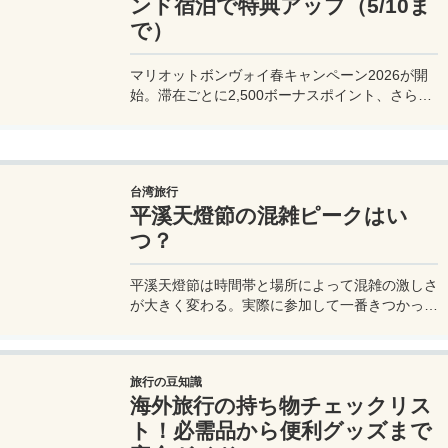
ンド宿泊で特典アップ（5/10ま
で）
マリオットボンヴォイ春キャンペーン2026が開
始。滞在ごとに2,500ボーナスポイント、さらに
異なるブランド宿泊でエリートナイト1泊分を追
加獲得できます。登録期限・対象期間・注意点を
わかりやすく解説。
台湾旅行
平溪天燈節の混雑ピークはい
つ？
平溪天燈節は時間帯と場所によって混雑の激しさ
が大きく変わる。実際に参加して一番きつかった
のはどこか。十分老街、会場周辺、帰り道まで体
験をもとに整理した。
旅行の豆知識
海外旅行の持ち物チェックリス
ト！必需品から便利グッズまで