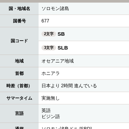
国・地域名
ソロモン諸島
国番号
677
SB
2文字
国コード
SLB
3文字
地域
オセアニア地域
首都
ホニアラ
時差（首都）
日本より 2時間 進んでいる
サマータイム
実施無し
英語
言語
ピジン語
通貨
ソロモン諸島ドル [SBD]