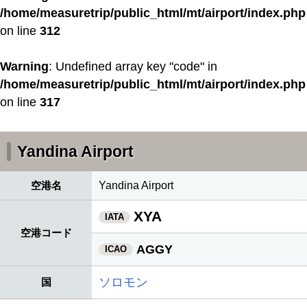
/home/measuretrip/public_html/mt/airport/index.php
on line
312
Warning
: Undefined array key "code" in
/home/measuretrip/public_html/mt/airport/index.php
on line
317
Yandina Airport
空港名
Yandina Airport
XYA
IATA
空港コード
AGGY
ICAO
ソロモン
国