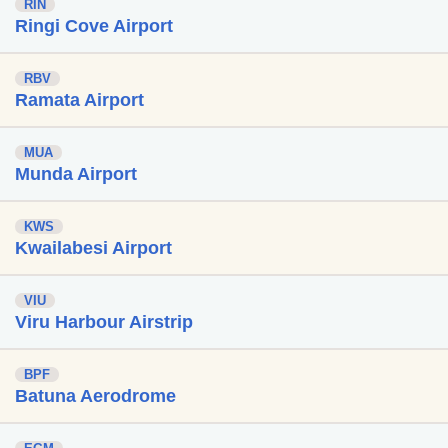
RIN
Ringi Cove Airport
RBV
Ramata Airport
MUA
Munda Airport
KWS
Kwailabesi Airport
VIU
Viru Harbour Airstrip
BPF
Batuna Aerodrome