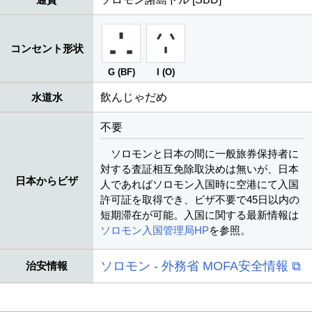
コンセント形状
G (BF)
I (O)
水道水
飲んじゃだめ
不要
ソロモンと日本の間に一般旅券保持者に
対する査証相互免除取決めは無いが、日本
日本からビザ
人であればソロモン入国時に空港にて入国
許可証を取得でき、ビザ不要で45日以内の
短期滞在が可能。入国に関する最新情報は
ソロモン入国管理局HP
を参照。
ソロモン - 外務省 MOFA安全情報 ⧉
治安情報