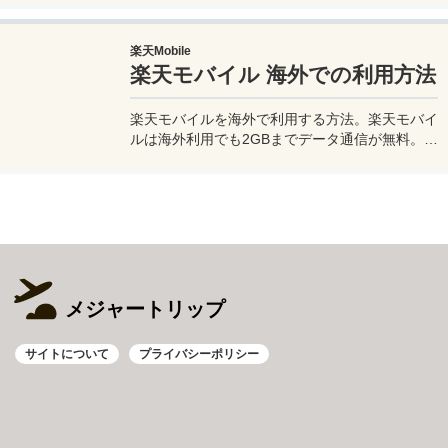
このiPhoneの星空撮影方法を使えば肉眼でも見
るのがやっとな天の川や星雲、そして運が良けれ
楽天Mobile
ば流星群の流れ星も撮影可能なので、iPhoneで
楽天モバイル 海外での利用方法
綺麗な星空撮影をしたいときはチャレンジしてみ
よう。
楽天モバイルを海外で利用する方法。楽天モバイ
ルは海外利用でも2GBまでデータ通信が無料。ま
た楽天モバイル専用アプリの楽天リンクを使え
ば、海外から日本への電話も通話料無料で利用で
きて高額請求も回避できる。
メジャートリップ
サイトについて
プライバシーポリシー