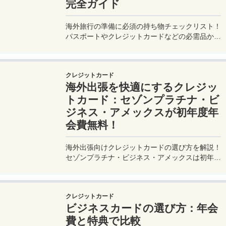
完全ガイド
海外旅行の準備に必須の持ち物チェックリスト！
パスポートやクレジットカードなどの必需品か
ら、便利グッズ、シーン別のおすすめアイテムま
で詳しく紹介。初心者から上級者まで、忘れ物ゼ
ロで快適な旅を実現するための完全ガイド。メジ
クレジットカード
ャートリップで今すぐチェック！
海外出張を快適にするクレジッ
トカード：セゾンプラチナ・ビ
ジネス・アメックスが初年度年
会費無料！
海外出張向けクレジットカードの選び方を解説！
セゾンプラチナ・ビジネス・アメックスは初年度
年会費無料、セゾンマイルクラブでJALマイル高
還元とラウンジ無料！
クレジットカード
ビジネスカードの選び方：年会
費と特典で比較