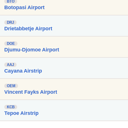
BTO
Botopasi Airport
DRJ
Drietabbetje Airport
DOE
Djumu-Djomoe Airport
AAJ
Cayana Airstrip
OEM
Vincent Fayks Airport
KCB
Tepoe Airstrip