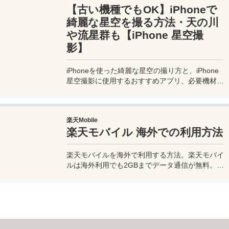
【古い機種でもOK】iPhoneで
け！夫婦喧嘩あり、ホロッと涙することもあり、
中年夫婦の等身大旅行記ブログ。
綺麗な星空を撮る方法・天の川
や流星群も【iPhone 星空撮
影】
iPhoneを使った綺麗な星空の撮り方と、iPhone
星空撮影に使用するおすすめアプリ、必要機材な
どを紹介。最新機種でなくても取れる方法です。
このiPhoneの星空撮影方法を使えば肉眼でも見
るのがやっとな天の川や星雲、そして運が良けれ
楽天Mobile
ば流星群の流れ星も撮影可能なので、iPhoneで
楽天モバイル 海外での利用方法
綺麗な星空撮影をしたいときはチャレンジしてみ
よう。
楽天モバイルを海外で利用する方法。楽天モバイ
ルは海外利用でも2GBまでデータ通信が無料。ま
た楽天モバイル専用アプリの楽天リンクを使え
ば、海外から日本への電話も通話料無料で利用で
きて高額請求も回避できる。