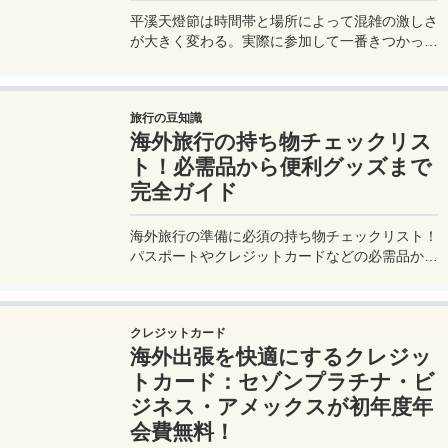
平溪天燈節は時間帯と場所によって混雑の激しさ
が大きく変わる。実際に参加して一番きつかった
のはどこか。十分老街、会場周辺、帰り道まで体
験をもとに整理した。
旅行の豆知識
海外旅行の持ち物チェックリス
ト！必需品から便利グッズまで
完全ガイド
海外旅行の準備に必須の持ち物チェックリスト！
パスポートやクレジットカードなどの必需品か
ら、便利グッズ、シーン別のおすすめアイテムま
で詳しく紹介。初心者から上級者まで、忘れ物ゼ
ロで快適な旅を実現するための完全ガイド。メジ
クレジットカード
ャートリップで今すぐチェック！
海外出張を快適にするクレジッ
トカード：セゾンプラチナ・ビ
ジネス・アメックスが初年度年
会費無料！