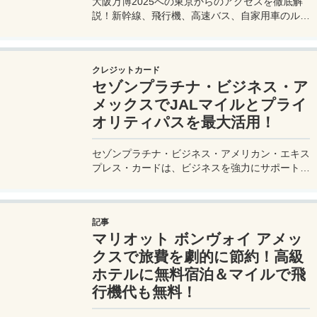
大阪万博2025への東京からのアクセスを徹底解
説！新幹線、飛行機、高速バス、自家用車のルー
トや所要時間、料金、注意点を網羅。夢洲会場へ
の最適な移動手段を見つけて、快適な旅を計画し
よう。
クレジットカード
セゾンプラチナ・ビジネス・ア
メックスでJALマイルとプライ
オリティパスを最大活用！
セゾンプラチナ・ビジネス・アメリカン・エキス
プレス・カードは、ビジネスを強力にサポートす
るプラチナカードです。世界中の空港ラウンジを
利用できるプライオリティパスが付帯。さらに、
JALマイルが効率的に貯まり、出張が多い方にも
記事
最適です。初年度の年会費無料も魅力。ステータ
マリオット ボンヴォイ アメッ
スと実用性を兼ね備えたビジネスカードで、あな
たのビジネスをワンランクアップさせませんか？
クスで旅費を劇的に節約！高級
ホテルに無料宿泊＆マイルで飛
行機代も無料！