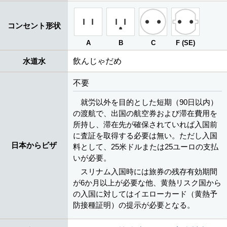
コンセント形状
A
B
C
F (SE)
水道水
飲んじゃだめ
不要
就労以外を目的とした短期（90日以内）
の渡航で、出国の航空券および滞在費用を
所持し、滞在先が確保されていれば入国前
に査証を取得する必要は無い。ただし入国
日本からビザ
料として、25米ドルまたは25ユーロの支払
いが必要。
スリナム入国時には旅券の残存有効期間
が6か月以上が必要な他、黄熱リスク国から
の入国に対してはイエローカード（黄熱予
防接種証明）の提示が必要となる。