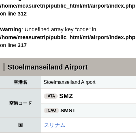
/home/measuretrip/public_html/mt/airport/index.php
on line
312
Warning
: Undefined array key "code" in
/home/measuretrip/public_html/mt/airport/index.php
on line
317
Stoelmanseiland Airport
空港名
Stoelmanseiland Airport
SMZ
IATA
空港コード
SMST
ICAO
スリナム
国