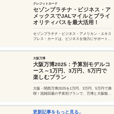
クレジットカード
セゾンプラチナ・ビジネス・ア
メックスでJALマイルとプライ
オリティパスを最大活用！
セゾンプラチナ・ビジネス・アメリカン・エキス
プレス・カードは、ビジネスを強力にサポートす
るプラチナカードです。世界中の空港ラウンジを
利用できるプライオリティパスが付帯。さらに、
JALマイルが効率的に貯まり、出張が多い方にも
大阪万博
最適です。初年度の年会費無料も魅力。ステータ
大阪万博2025：予算別モデルコ
スと実用性を兼ね備えたビジネスカードで、あな
たのビジネスをワンランクアップさせませんか？
ース～1万円、3万円、5万円で
楽しむプラン
大阪・関西万博2025を1万円、3万円、5万円で満
喫！混雑回避の予算別プランで、万博と大阪観光
を初心者でも楽しむコツを解説。
更新記事をもっと見る..