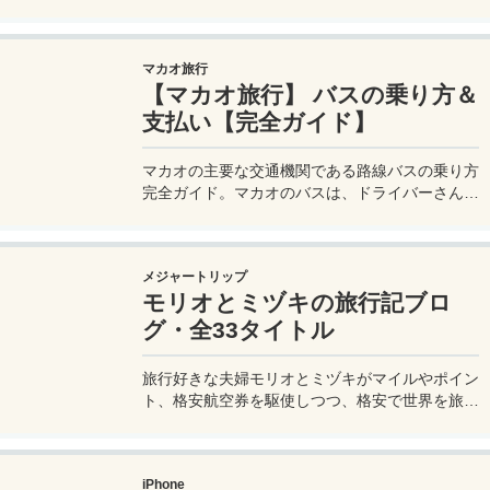
品の小分け術。漏れずに簡単持ち運び♪旅行準備
を楽に済ませるコツを詳しく紹介。
マカオ旅行
【マカオ旅行】 バスの乗り方＆
支払い【完全ガイド】
マカオの主要な交通機関である路線バスの乗り方
完全ガイド。マカオのバスは、ドライバーさんも
英語はあまり通じないしお釣りも出ない。利用方
法を知らないとトラブルの原因にもなる。マカオ
旅行に行く前にマカオのバスの乗り方や支払い方
メジャートリップ
法を知って、現地での移動に備えよう。
モリオとミヅキの旅行記ブロ
グ・全33タイトル
旅行好きな夫婦モリオとミヅキがマイルやポイン
ト、格安航空券を駆使しつつ、格安で世界を旅す
る顔が見える旅行記ブログ。搭乗した飛行機やク
ルーズ船の中の様子、ホテルのレビュー、美味し
いレストラン、お得に旅行できる裏技、旅先での
iPhone
便利な情報、かかった費用など様々な情報をお届