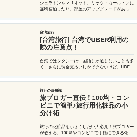
シェラトンやマリオット、リッツ・カールトンに
無料宿泊したり、部屋のアップグレードがあった
り、無料でレイトチェックアウトできたり…。世
界中を旅するモリオとミヅキの旅行をアップグレ
ードさせた「 マリオットアメックス プレミアム
台湾旅行
カード 」の魅力とメリット、デメリットを交え
[台湾旅行] 台湾でUBER利用の
詳しく紹介していきたい。
際の注意点！
台湾ではタクシーは中国語しか通じないことも多
く、さらに現金支払いしかできないけど、UBER
でタクシーを呼べば目的地選択も支払いもUBER
アプリを通してできるので非常に便利。でも
UBER利用は気をつけないと思わぬ高額請求に見
旅行の豆知識
舞われることもあるので注意が必要だ。
旅ブロガー直伝！100均・コン
ビニで簡単♪旅行用化粧品の小
分け術
旅行の化粧品を小さくしたい人必見！旅ブロガー
が教える、100均やコンビニで手軽にできる化粧