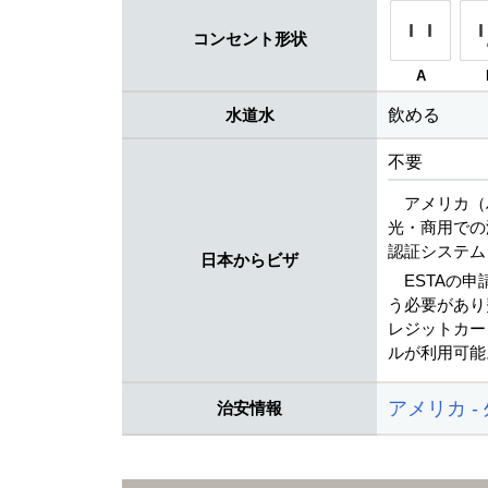
コンセント形状
A
水道水
飲める
不要
アメリカ（
光・商用での
認証システム
日本からビザ
ESTAの
う必要があり
レジットカード（V
ルが利用可能
アメリカ -
治安情報