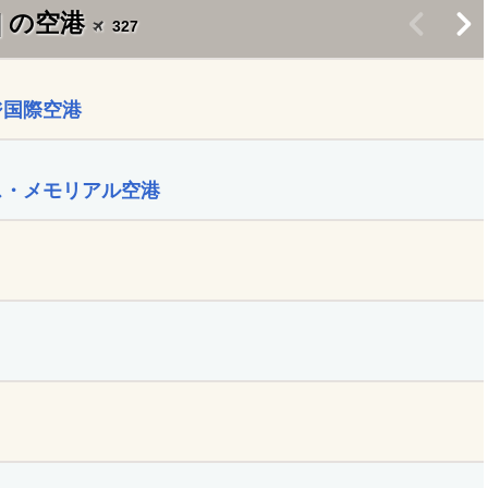
] の空港
<
>
327
ジ国際空港
ス・メモリアル空港