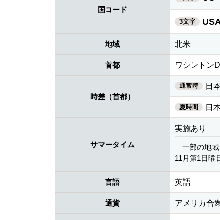
国コード
US
3文字
地域
北米
首都
ワシントンD.
通常時
日本
時差（首都）
夏時間
日本
実施あり
サマータイム
一部の地域
11月第1日曜日
言語
英語
通貨
アメリカ合衆国