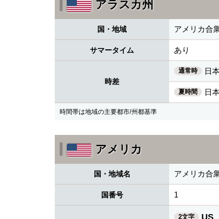
アラスカ州
国・地域
アメリカ合
サマータイム
あり
通常時
日本
時差
夏時間
日本
時間帯は地域の主要都市/州都基準
アメリカ
国・地域名
アメリカ合
国番号
1
US
2文字