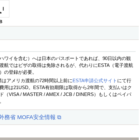
B
ハワイを含む）へは日本のパスポートであれば、90日以内の観
渡航ではビザの取得は免除されるが、代わりにESTA（電子渡航
）の登録が必要。
申請はアメリカ渡航の72時間以上前に
ESTA申請公式サイト
にて行
費用は21USD。ESTA有効期限は取得から2年間で、支払いはク
ISA / MASTER / AMEX / JCB / DINERS）もしくはペイパ
。
 外務省 MOFA安全情報 ⧉