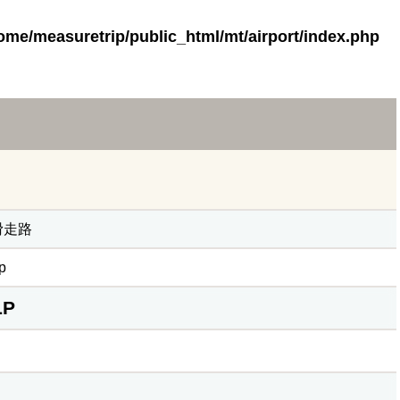
ome/measuretrip/public_html/mt/airport/index.php
滑走路
ip
LP