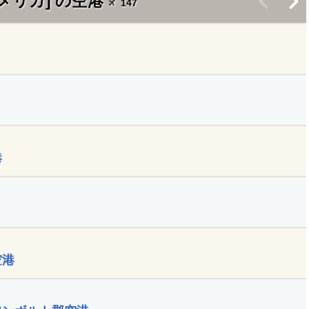
メリカ] の空港
<
>
147
港
空港