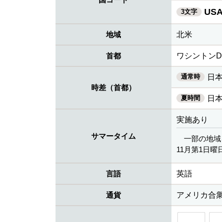
US
3文字
地域
北米
首都
ワシントンD.
通常時
日本
時差（首都）
夏時間
日本
実施あり
サマータイム
一部の地域
11月第1日曜日
言語
英語
通貨
アメリカ合衆国