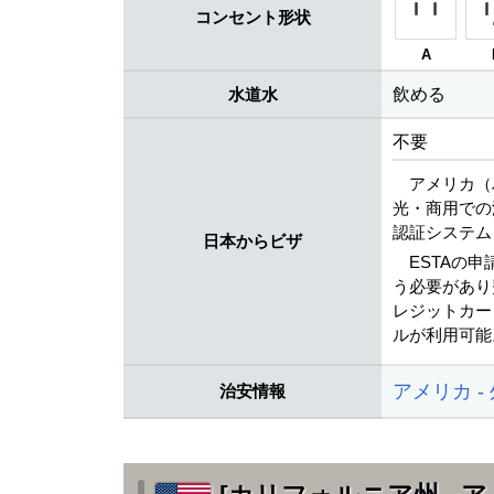
コンセント形状
A
水道水
飲める
不要
アメリカ（
光・商用での
認証システム
日本からビザ
ESTAの
う必要があり
レジットカード（V
ルが利用可能
アメリカ -
治安情報