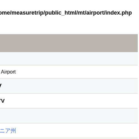
ome/measuretrip/public_html/mt/airport/index.php
Airport
V
YV
ニア州