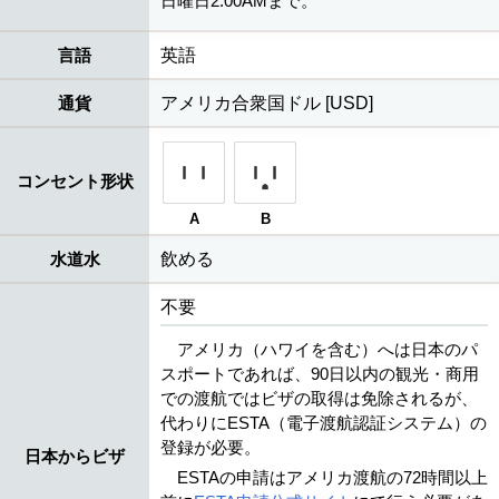
日曜日2:00AMまで。
言語
英語
通貨
アメリカ合衆国ドル [USD]
コンセント形状
A
B
水道水
飲める
不要
アメリカ（ハワイを含む）へは日本のパ
スポートであれば、90日以内の観光・商用
での渡航ではビザの取得は免除されるが、
代わりにESTA（電子渡航認証システム）の
登録が必要。
日本からビザ
ESTAの申請はアメリカ渡航の72時間以上