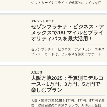
ジットカードやフライトで効率的にマイルを貯
め、特典航空券をゲット。セゾンプラチナ・ビジ
ネス・アメックスでビジネス経費をマイルに！
クレジットカード
セゾンプラチナ・ビジネス・ア
メックスでJALマイルとプライ
オリティパスを最大活用！
セゾンプラチナ・ビジネス・アメリカン・エキス
プレス・カードは、ビジネスを強力にサポートす
るプラチナカードです。世界中の空港ラウンジを
利用できるプライオリティパスが付帯。さらに、
JALマイルが効率的に貯まり、出張が多い方にも
大阪万博
最適です。初年度の年会費無料も魅力。ステータ
大阪万博2025：予算別モデルコ
スと実用性を兼ね備えたビジネスカードで、あな
たのビジネスをワンランクアップさせませんか？
ース～1万円、3万円、5万円で
楽しむプラン
大阪・関西万博2025を1万円、3万円、5万円で満
喫！混雑回避の予算別プランで、万博と大阪観光