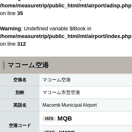
/home/measuretrip/public_html/mt/airport/adisp.php
on line
35
Warning
: Undefined variable $lBook in
/home/measuretrip/public_html/mt/airport/index.php
on line
312
マコーム空港
空港名
マコーム空港
別称
マコーム市営空港
英語名
Macomb Municipal Airport
MQB
IATA
空港コード