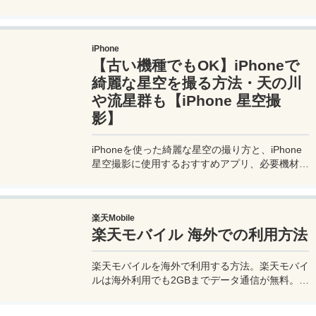
る顔が見える旅行記ブログ。搭乗した飛行機やク
ルーズ船の中の様子、ホテルのレビュー、美味し
いレストラン、お得に旅行できる裏技、旅先での
iPhone
便利な情報、かかった費用など様々な情報をお届
【古い機種でもOK】iPhoneで
け！夫婦喧嘩あり、ホロッと涙することもあり、
中年夫婦の等身大旅行記ブログ。
綺麗な星空を撮る方法・天の川
や流星群も【iPhone 星空撮
影】
iPhoneを使った綺麗な星空の撮り方と、iPhone
星空撮影に使用するおすすめアプリ、必要機材な
どを紹介。最新機種でなくても取れる方法です。
このiPhoneの星空撮影方法を使えば肉眼でも見
るのがやっとな天の川や星雲、そして運が良けれ
楽天Mobile
ば流星群の流れ星も撮影可能なので、iPhoneで
楽天モバイル 海外での利用方法
綺麗な星空撮影をしたいときはチャレンジしてみ
よう。
楽天モバイルを海外で利用する方法。楽天モバイ
ルは海外利用でも2GBまでデータ通信が無料。ま
た楽天モバイル専用アプリの楽天リンクを使え
ば、海外から日本への電話も通話料無料で利用で