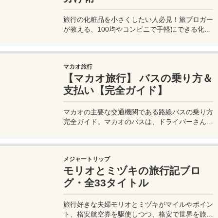
旅行の化粧品を小さくしたい人必見！旅ブロガー
が教える、100均やコンビニで手軽にできる化粧
品の小分け術。漏れずに簡単持ち運び♪旅行準備
を楽に済ませるコツを詳しく紹介。
マカオ旅行
【マカオ旅行】 バスの乗り方＆
支払い【完全ガイド】
マカオの主要な交通機関である路線バスの乗り方
完全ガイド。マカオのバスは、ドライバーさんも
英語はあまり通じないしお釣りも出ない。利用方
法を知らないとトラブルの原因にもなる。マカオ
旅行に行く前にマカオのバスの乗り方や支払い方
メジャートリップ
法を知って、現地での移動に備えよう。
モリオとミヅキの旅行記ブロ
グ・全33タイトル
旅行好きな夫婦モリオとミヅキがマイルやポイン
ト、格安航空券を駆使しつつ、格安で世界を旅す