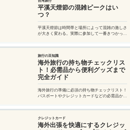
台湾旅行
平溪天燈節の混雑ピークはい
つ？
平溪天燈節は時間帯と場所によって混雑の激しさ
が大きく変わる。実際に参加して一番きつかった
のはどこか。十分老街、会場周辺、帰り道まで体
験をもとに整理した。
旅行の豆知識
海外旅行の持ち物チェックリス
ト！必需品から便利グッズまで
完全ガイド
海外旅行の準備に必須の持ち物チェックリスト！
パスポートやクレジットカードなどの必需品か
ら、便利グッズ、シーン別のおすすめアイテムま
で詳しく紹介。初心者から上級者まで、忘れ物ゼ
ロで快適な旅を実現するための完全ガイド。メジ
クレジットカード
ャートリップで今すぐチェック！
海外出張を快適にするクレジッ