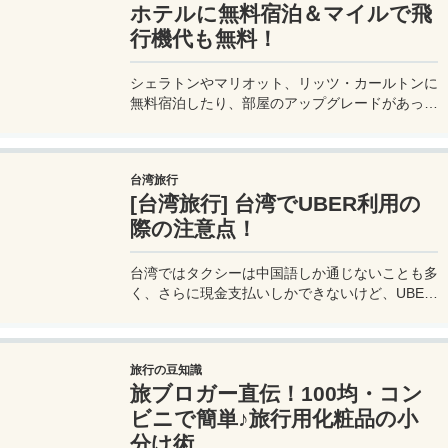
ホテルに無料宿泊＆マイルで飛
行機代も無料！
シェラトンやマリオット、リッツ・カールトンに
無料宿泊したり、部屋のアップグレードがあった
り、無料でレイトチェックアウトできたり…。世
界中を旅するモリオとミヅキの旅行をアップグレ
ードさせた「 マリオットアメックス プレミアム
台湾旅行
カード 」の魅力とメリット、デメリットを交え
[台湾旅行] 台湾でUBER利用の
詳しく紹介していきたい。
際の注意点！
台湾ではタクシーは中国語しか通じないことも多
く、さらに現金支払いしかできないけど、UBER
でタクシーを呼べば目的地選択も支払いもUBER
アプリを通してできるので非常に便利。でも
UBER利用は気をつけないと思わぬ高額請求に見
旅行の豆知識
舞われることもあるので注意が必要だ。
旅ブロガー直伝！100均・コン
ビニで簡単♪旅行用化粧品の小
分け術