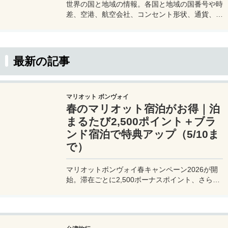
世界の国と地域の情報。各国と地域の国番号や時
差、空港、航空会社、コンセント形状、通貨、水
道水が飲めるかどうかなど渡航に必要な情報をま
とめています。旅行をする際などの参考にどう
ぞ。
最新の記事
マリオット ボンヴォイ
春のマリオット宿泊がお得｜泊
まるたび2,500ポイント＋ブラ
ンド宿泊で特典アップ（5/10ま
で）
マリオットボンヴォイ春キャンペーン2026が開
始。滞在ごとに2,500ボーナスポイント、さらに
異なるブランド宿泊でエリートナイト1泊分を追
加獲得できます。登録期限・対象期間・注意点を
わかりやすく解説。