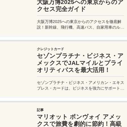
大阪万博2025への東京からのア
クセス完全ガイド
大阪万博2025への東京からのアクセスを徹底解
説！新幹線、飛行機、高速バス、自家用車のルー
トや所要時間、料金、注意点を網羅。夢洲会場へ
の最適な移動手段を見つけて、快適な旅を計画し
よう。
クレジットカード
セゾンプラチナ・ビジネス・ア
メックスでJALマイルとプライ
オリティパスを最大活用！
セゾンプラチナ・ビジネス・アメリカン・エキス
プレス・カードは、ビジネスを強力にサポートす
るプラチナカードです。世界中の空港ラウンジを
利用できるプライオリティパスが付帯。さらに、
JALマイルが効率的に貯まり、出張が多い方にも
記事
最適です。初年度の年会費無料も魅力。ステータ
マリオット ボンヴォイ アメッ
スと実用性を兼ね備えたビジネスカードで、あな
たのビジネスをワンランクアップさせませんか？
クスで旅費を劇的に節約！高級