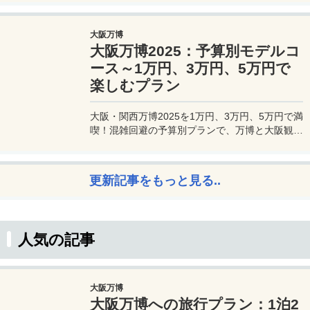
利用できるプライオリティパスが付帯。さらに、
JALマイルが効率的に貯まり、出張が多い方にも
大阪万博
最適です。初年度の年会費無料も魅力。ステータ
大阪万博2025：予算別モデルコ
スと実用性を兼ね備えたビジネスカードで、あな
たのビジネスをワンランクアップさせませんか？
ース～1万円、3万円、5万円で
楽しむプラン
大阪・関西万博2025を1万円、3万円、5万円で満
喫！混雑回避の予算別プランで、万博と大阪観光
を初心者でも楽しむコツを解説。
更新記事をもっと見る..
人気の記事
大阪万博
大阪万博への旅行プラン：1泊2