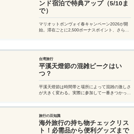
ンド宿泊で特典アップ（5/10ま
で）
マリオットボンヴォイ春キャンペーン2026が開
始。滞在ごとに2,500ボーナスポイント、さらに
異なるブランド宿泊でエリートナイト1泊分を追
加獲得できます。登録期限・対象期間・注意点を
わかりやすく解説。
台湾旅行
平溪天燈節の混雑ピークはい
つ？
平溪天燈節は時間帯と場所によって混雑の激しさ
が大きく変わる。実際に参加して一番きつかった
のはどこか。十分老街、会場周辺、帰り道まで体
験をもとに整理した。
旅行の豆知識
海外旅行の持ち物チェックリス
ト！必需品から便利グッズまで