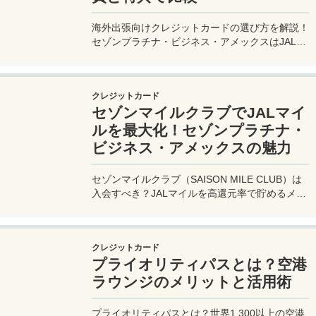
海外出張向けクレジットカードの選び方を解説！
セゾンプラチナ・ビジネス・アメックスはJALマ
イル高還元とラウンジ無料で出張を快適に。年会
費33,000円！
クレジットカード
セゾンマイルクラブでJALマイ
ルを最大化！セゾンプラチナ・
ビジネス・アメックスの魅力
セゾンマイルクラブ（SAISON MILE CLUB）は
入会すべき？JALマイルを高還元率で貯めるメリ
ットや特徴を解説。年会費実質無料のセゾンプラ
チナ・ビジネス・アメックスでさらにお得に貯め
る方法も紹介！
クレジットカード
プライオリティパスとは？空港
ラウンジのメリットと活用術
プライオリティパスとは？世界1,300以上の空港