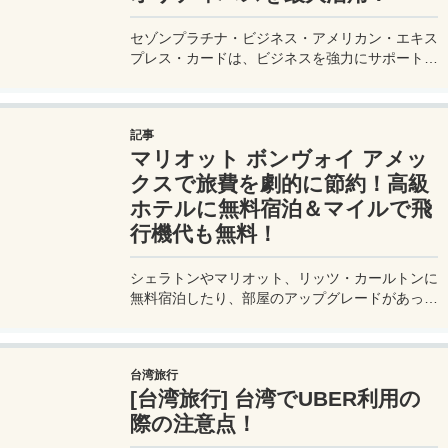
セゾンプラチナ・ビジネス・アメリカン・エキス
プレス・カードは、ビジネスを強力にサポートす
るプラチナカードです。世界中の空港ラウンジを
利用できるプライオリティパスが付帯。さらに、
JALマイルが効率的に貯まり、出張が多い方にも
記事
最適です。初年度の年会費無料も魅力。ステータ
マリオット ボンヴォイ アメッ
スと実用性を兼ね備えたビジネスカードで、あな
たのビジネスをワンランクアップさせませんか？
クスで旅費を劇的に節約！高級
ホテルに無料宿泊＆マイルで飛
行機代も無料！
シェラトンやマリオット、リッツ・カールトンに
無料宿泊したり、部屋のアップグレードがあった
り、無料でレイトチェックアウトできたり…。世
界中を旅するモリオとミヅキの旅行をアップグレ
ードさせた「 マリオットアメックス プレミアム
台湾旅行
カード 」の魅力とメリット、デメリットを交え
[台湾旅行] 台湾でUBER利用の
詳しく紹介していきたい。
際の注意点！