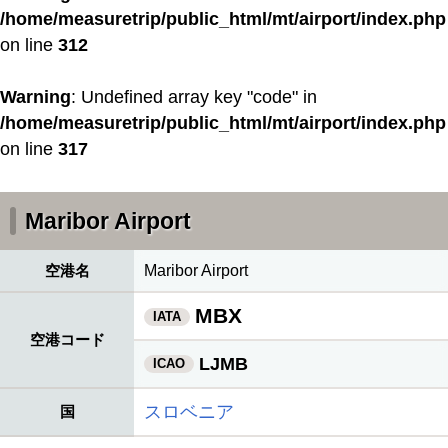
/home/measuretrip/public_html/mt/airport/index.php
on line
312
Warning
: Undefined array key "code" in
/home/measuretrip/public_html/mt/airport/index.php
on line
317
Maribor Airport
空港名
Maribor Airport
MBX
IATA
空港コード
LJMB
ICAO
スロベニア
国