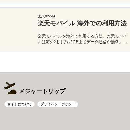
このiPhoneの星空撮影方法を使えば肉眼でも見
るのがやっとな天の川や星雲、そして運が良けれ
楽天Mobile
ば流星群の流れ星も撮影可能なので、iPhoneで
楽天モバイル 海外での利用方法
綺麗な星空撮影をしたいときはチャレンジしてみ
よう。
楽天モバイルを海外で利用する方法。楽天モバイ
ルは海外利用でも2GBまでデータ通信が無料。ま
た楽天モバイル専用アプリの楽天リンクを使え
ば、海外から日本への電話も通話料無料で利用で
きて高額請求も回避できる。
メジャートリップ
サイトについて
プライバシーポリシー