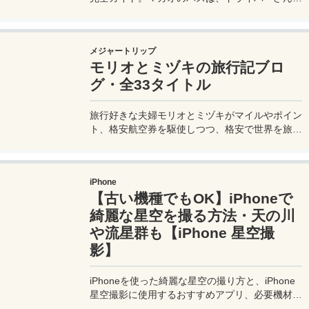
英語はあまり通じないしお釣りも出ない。利用方
法を知らないとトラブルの原因にもなる。マカオ
旅行に行く前にマカオのバスの乗り方や支払い方
メジャートリップ
法を知って、現地での移動に備えよう。
モリオとミヅキの旅行記ブロ
グ・全33タイトル
旅行好きな夫婦モリオとミヅキがマイルやポイン
ト、格安航空券を駆使しつつ、格安で世界を旅す
る顔が見える旅行記ブログ。搭乗した飛行機やク
ルーズ船の中の様子、ホテルのレビュー、美味し
いレストラン、お得に旅行できる裏技、旅先での
iPhone
便利な情報、かかった費用など様々な情報をお届
【古い機種でもOK】iPhoneで
け！夫婦喧嘩あり、ホロッと涙することもあり、
中年夫婦の等身大旅行記ブログ。
綺麗な星空を撮る方法・天の川
や流星群も【iPhone 星空撮
影】
iPhoneを使った綺麗な星空の撮り方と、iPhone
星空撮影に使用するおすすめアプリ、必要機材な
どを紹介。最新機種でなくても取れる方法です。