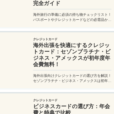
完全ガイド
海外旅行の準備に必須の持ち物チェックリスト！
パスポートやクレジットカードなどの必需品か
ら、便利グッズ、シーン別のおすすめアイテムま
で詳しく紹介。初心者から上級者まで、忘れ物ゼ
ロで快適な旅を実現するための完全ガイド。メジ
クレジットカード
ャートリップで今すぐチェック！
海外出張を快適にするクレジッ
トカード：セゾンプラチナ・ビ
ジネス・アメックスが初年度年
会費無料！
海外出張向けクレジットカードの選び方を解説！
セゾンプラチナ・ビジネス・アメックスは初年度
年会費無料、セゾンマイルクラブでJALマイル高
還元とラウンジ無料！
クレジットカード
ビジネスカードの選び方：年会
費と特典で比較