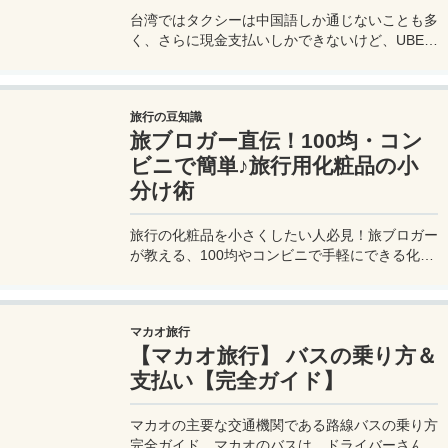
台湾ではタクシーは中国語しか通じないことも多
く、さらに現金支払いしかできないけど、UBER
でタクシーを呼べば目的地選択も支払いもUBER
アプリを通してできるので非常に便利。でも
UBER利用は気をつけないと思わぬ高額請求に見
旅行の豆知識
舞われることもあるので注意が必要だ。
旅ブロガー直伝！100均・コン
ビニで簡単♪旅行用化粧品の小
分け術
旅行の化粧品を小さくしたい人必見！旅ブロガー
が教える、100均やコンビニで手軽にできる化粧
品の小分け術。漏れずに簡単持ち運び♪旅行準備
を楽に済ませるコツを詳しく紹介。
マカオ旅行
【マカオ旅行】 バスの乗り方＆
支払い【完全ガイド】
マカオの主要な交通機関である路線バスの乗り方
完全ガイド。マカオのバスは、ドライバーさんも