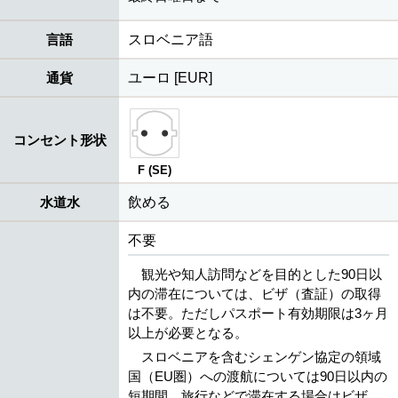
言語
スロベニア語
通貨
ユーロ [EUR]
コンセント形状
F (SE)
水道水
飲める
不要
観光や知人訪問などを目的とした90日以
内の滞在については、ビザ（査証）の取得
は不要。ただしパスポート有効期限は3ヶ月
以上が必要となる。
スロベニアを含むシェンゲン協定の領域
国（EU圏）への渡航については90日以内の
短期間、旅行などで滞在する場合はビザ