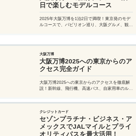
日で楽しむモデルコース
2025年大阪万博を1泊2日で満喫！東京発のモデ
ルコースで、パビリオン巡り、大阪グルメ、観光
を効率的に楽しむ旅プランをご紹介。
大阪万博
大阪万博2025への東京からのア
クセス完全ガイド
大阪万博2025への東京からのアクセスを徹底解
説！新幹線、飛行機、高速バス、自家用車のルー
トや所要時間、料金、注意点を網羅。夢洲会場へ
の最適な移動手段を見つけて、快適な旅を計画し
よう。
クレジットカード
セゾンプラチナ・ビジネス・ア
メックスでJALマイルとプライ
オリティパスを最大活用！