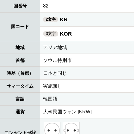
国番号
82
KR
2文字
国コード
KOR
3文字
地域
アジア地域
首都
ソウル特別市
時差（首都）
日本と同じ
サマータイム
実施無し
言語
韓国語
通貨
大韓民国ウォン [KRW]
コンセント形状