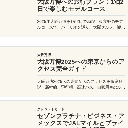
大阪万博への旅行プラン：1泊2
日で楽しむモデルコース
2025年大阪万博を1泊2日で満喫！東京発のモデ
ルコースで、パビリオン巡り、大阪グルメ、観光
を効率的に楽しむ旅プランをご紹介。
大阪万博
大阪万博2025への東京からのア
クセス完全ガイド
大阪万博2025への東京からのアクセスを徹底解
説！新幹線、飛行機、高速バス、自家用車のルー
トや所要時間、料金、注意点を網羅。夢洲会場へ
の最適な移動手段を見つけて、快適な旅を計画し
よう。
クレジットカード
セゾンプラチナ・ビジネス・ア
メックスでJALマイルとプライ