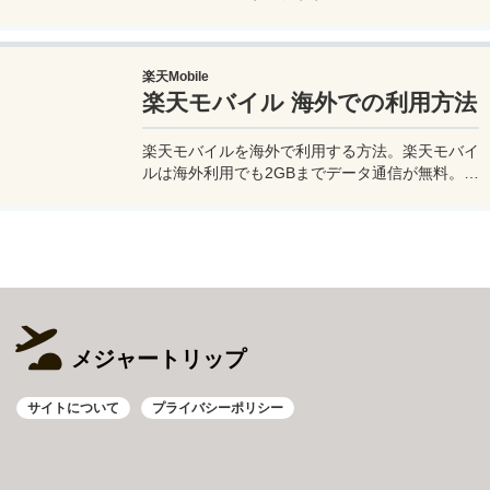
どを紹介。最新機種でなくても取れる方法です。
このiPhoneの星空撮影方法を使えば肉眼でも見
るのがやっとな天の川や星雲、そして運が良けれ
楽天Mobile
ば流星群の流れ星も撮影可能なので、iPhoneで
楽天モバイル 海外での利用方法
綺麗な星空撮影をしたいときはチャレンジしてみ
よう。
楽天モバイルを海外で利用する方法。楽天モバイ
ルは海外利用でも2GBまでデータ通信が無料。ま
た楽天モバイル専用アプリの楽天リンクを使え
ば、海外から日本への電話も通話料無料で利用で
きて高額請求も回避できる。
メジャートリップ
サイトについて
プライバシーポリシー