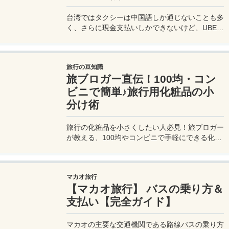
台湾ではタクシーは中国語しか通じないことも多
く、さらに現金支払いしかできないけど、UBER
でタクシーを呼べば目的地選択も支払いもUBER
アプリを通してできるので非常に便利。でも
UBER利用は気をつけないと思わぬ高額請求に見
旅行の豆知識
舞われることもあるので注意が必要だ。
旅ブロガー直伝！100均・コン
ビニで簡単♪旅行用化粧品の小
分け術
旅行の化粧品を小さくしたい人必見！旅ブロガー
が教える、100均やコンビニで手軽にできる化粧
品の小分け術。漏れずに簡単持ち運び♪旅行準備
を楽に済ませるコツを詳しく紹介。
マカオ旅行
【マカオ旅行】 バスの乗り方＆
支払い【完全ガイド】
マカオの主要な交通機関である路線バスの乗り方