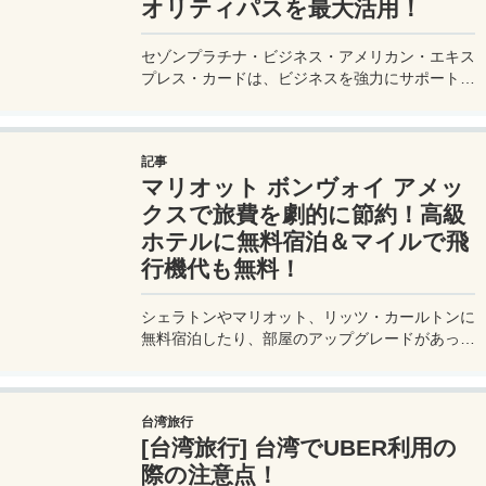
オリティパスを最大活用！
セゾンプラチナ・ビジネス・アメリカン・エキス
プレス・カードは、ビジネスを強力にサポートす
るプラチナカードです。世界中の空港ラウンジを
利用できるプライオリティパスが付帯。さらに、
JALマイルが効率的に貯まり、出張が多い方にも
記事
最適です。初年度の年会費無料も魅力。ステータ
マリオット ボンヴォイ アメッ
スと実用性を兼ね備えたビジネスカードで、あな
たのビジネスをワンランクアップさせませんか？
クスで旅費を劇的に節約！高級
ホテルに無料宿泊＆マイルで飛
行機代も無料！
シェラトンやマリオット、リッツ・カールトンに
無料宿泊したり、部屋のアップグレードがあった
り、無料でレイトチェックアウトできたり…。世
界中を旅するモリオとミヅキの旅行をアップグレ
ードさせた「 マリオットアメックス プレミアム
台湾旅行
カード 」の魅力とメリット、デメリットを交え
[台湾旅行] 台湾でUBER利用の
詳しく紹介していきたい。
際の注意点！