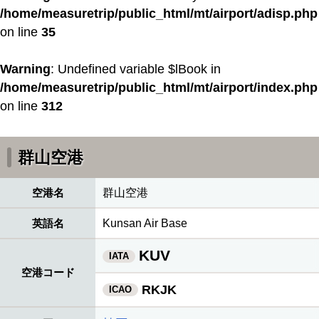
/home/measuretrip/public_html/mt/airport/adisp.php
on line
35
Warning
: Undefined variable $lBook in
/home/measuretrip/public_html/mt/airport/index.php
on line
312
群山空港
空港名
群山空港
英語名
Kunsan Air Base
KUV
IATA
空港コード
RKJK
ICAO