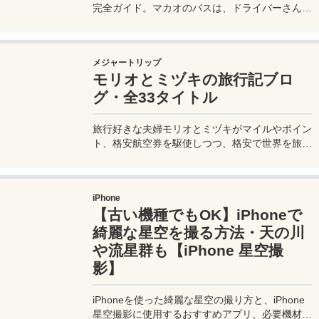
完全ガイド。マカオのバスは、ドライバーさんも
英語はあまり通じないしお釣りも出ない。利用方
法を知らないとトラブルの原因にもなる。マカオ
旅行に行く前にマカオのバスの乗り方や支払い方
メジャートリップ
法を知って、現地での移動に備えよう。
モリオとミヅキの旅行記ブロ
グ・全33タイトル
旅行好きな夫婦モリオとミヅキがマイルやポイン
ト、格安航空券を駆使しつつ、格安で世界を旅す
る顔が見える旅行記ブログ。搭乗した飛行機やク
ルーズ船の中の様子、ホテルのレビュー、美味し
いレストラン、お得に旅行できる裏技、旅先での
iPhone
便利な情報、かかった費用など様々な情報をお届
【古い機種でもOK】iPhoneで
け！夫婦喧嘩あり、ホロッと涙することもあり、
中年夫婦の等身大旅行記ブログ。
綺麗な星空を撮る方法・天の川
や流星群も【iPhone 星空撮
影】
iPhoneを使った綺麗な星空の撮り方と、iPhone
星空撮影に使用するおすすめアプリ、必要機材な