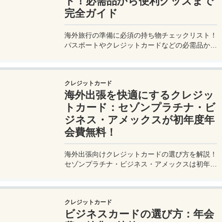
ト！必需品から便利グッズまで
完全ガイド
海外旅行の準備に必須の持ち物チェックリスト！
パスポートやクレジットカードなどの必需品か
ら、便利グッズ、シーン別のおすすめアイテムま
で詳しく紹介。初心者から上級者まで、忘れ物ゼ
ロで快適な旅を実現するための完全ガイド。メジ
クレジットカード
ャートリップで今すぐチェック！
海外出張を快適にするクレジッ
トカード：セゾンプラチナ・ビ
ジネス・アメックスが初年度年
会費無料！
海外出張向けクレジットカードの選び方を解説！
セゾンプラチナ・ビジネス・アメックスは初年度
年会費無料、セゾンマイルクラブでJALマイル高
還元とラウンジ無料！
クレジットカード
ビジネスカードの選び方：年会