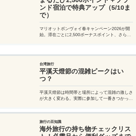
ンド宿泊で特典アップ（5/10ま
で）
マリオットボンヴォイ春キャンペーン2026が開
始。滞在ごとに2,500ボーナスポイント、さらに
異なるブランド宿泊でエリートナイト1泊分を追
加獲得できます。登録期限・対象期間・注意点を
わかりやすく解説。
台湾旅行
平溪天燈節の混雑ピークはい
つ？
平溪天燈節は時間帯と場所によって混雑の激しさ
が大きく変わる。実際に参加して一番きつかった
のはどこか。十分老街、会場周辺、帰り道まで体
験をもとに整理した。
旅行の豆知識
海外旅行の持ち物チェックリス