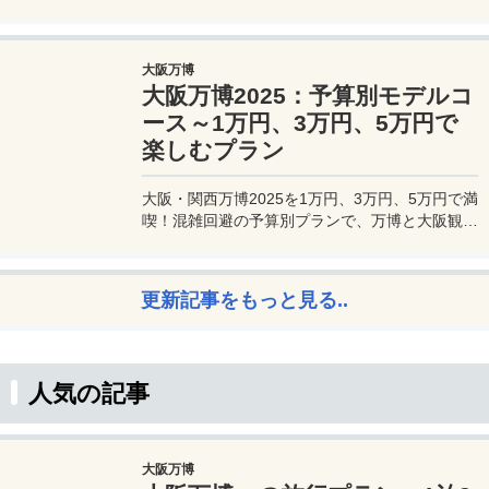
るプラチナカードです。世界中の空港ラウンジを
利用できるプライオリティパスが付帯。さらに、
JALマイルが効率的に貯まり、出張が多い方にも
大阪万博
最適です。初年度の年会費無料も魅力。ステータ
大阪万博2025：予算別モデルコ
スと実用性を兼ね備えたビジネスカードで、あな
たのビジネスをワンランクアップさせませんか？
ース～1万円、3万円、5万円で
楽しむプラン
大阪・関西万博2025を1万円、3万円、5万円で満
喫！混雑回避の予算別プランで、万博と大阪観光
を初心者でも楽しむコツを解説。
更新記事をもっと見る..
人気の記事
大阪万博