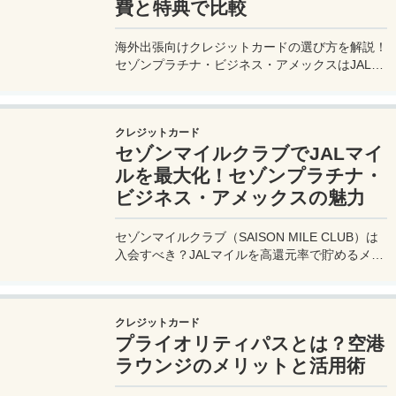
費と特典で比較
海外出張向けクレジットカードの選び方を解説！
セゾンプラチナ・ビジネス・アメックスはJALマ
イル高還元とラウンジ無料で出張を快適に。年会
費33,000円！
クレジットカード
セゾンマイルクラブでJALマイ
ルを最大化！セゾンプラチナ・
ビジネス・アメックスの魅力
セゾンマイルクラブ（SAISON MILE CLUB）は
入会すべき？JALマイルを高還元率で貯めるメリ
ットや特徴を解説。年会費実質無料のセゾンプラ
チナ・ビジネス・アメックスでさらにお得に貯め
る方法も紹介！
クレジットカード
プライオリティパスとは？空港
ラウンジのメリットと活用術