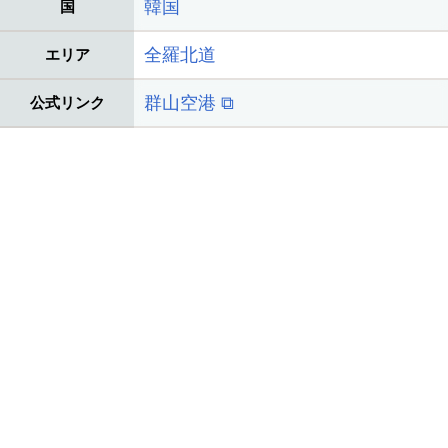
韓国
国
全羅北道
エリア
群山空港 ⧉
公式リンク