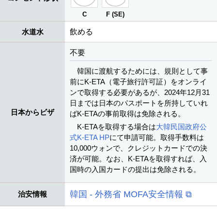
C
F (SE)
水道水
飲める
不要
韓国に渡航するためには、規則として事
前にK-ETA（電子旅行許可証）をオンライ
ンで取得する必要があるが、2024年12月31
日までは日本のパスポートを所持していれ
日本からビザ
ばK-ETAの事前取得は免除される。
K-ETAを取得する場合は
大韓民国政府公
式K-ETA HP
にて申請可能。取得手数料は
10,000ウォンで、クレジットカードでの決
済が可能。なお、K-ETAを取得すれば、入
国時の入国カードの提出は免除される。
韓国 - 外務省 MOFA安全情報 ⧉
治安情報