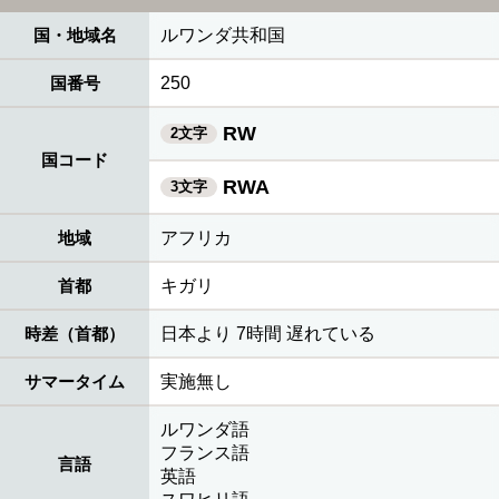
国・地域名
ルワンダ共和国
国番号
250
RW
2文字
国コード
RWA
3文字
地域
アフリカ
首都
キガリ
時差（首都）
日本より 7時間 遅れている
サマータイム
実施無し
ルワンダ語
フランス語
言語
英語