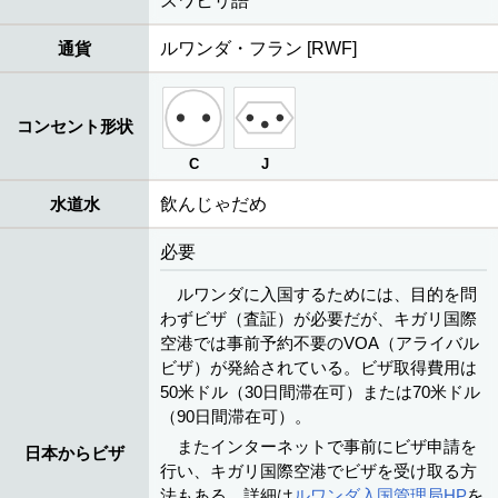
スワヒリ語
通貨
ルワンダ・フラン [RWF]
コンセント形状
C
J
水道水
飲んじゃだめ
必要
ルワンダに入国するためには、目的を問
わずビザ（査証）が必要だが、キガリ国際
空港では事前予約不要のVOA（アライバル
ビザ）が発給されている。ビザ取得費用は
50米ドル（30日間滞在可）または70米ドル
（90日間滞在可）。
またインターネットで事前にビザ申請を
日本からビザ
行い、キガリ国際空港でビザを受け取る方
法もある。詳細は
ルワンダ入国管理局HP
を