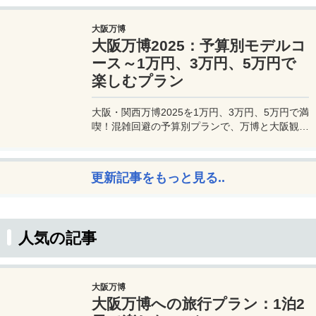
利用できるプライオリティパスが付帯。さらに、
JALマイルが効率的に貯まり、出張が多い方にも
大阪万博
最適です。初年度の年会費無料も魅力。ステータ
大阪万博2025：予算別モデルコ
スと実用性を兼ね備えたビジネスカードで、あな
たのビジネスをワンランクアップさせませんか？
ース～1万円、3万円、5万円で
楽しむプラン
大阪・関西万博2025を1万円、3万円、5万円で満
喫！混雑回避の予算別プランで、万博と大阪観光
を初心者でも楽しむコツを解説。
更新記事をもっと見る..
人気の記事
大阪万博
大阪万博への旅行プラン：1泊2