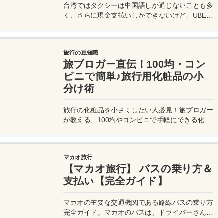
台湾ではタクシーは中国語しか通じないことも多
く、さらに現金支払いしかできないけど、UBER
でタクシーを呼べば目的地選択も支払いもUBER
アプリを通してできるので非常に便利。でも
UBER利用は気をつけないと思わぬ高額請求に見
旅行の豆知識
舞われることもあるので注意が必要だ。
旅ブロガー直伝！100均・コン
ビニで簡単♪旅行用化粧品の小
分け術
旅行の化粧品を小さくしたい人必見！旅ブロガー
が教える、100均やコンビニで手軽にできる化粧
品の小分け術。漏れずに簡単持ち運び♪旅行準備
を楽に済ませるコツを詳しく紹介。
マカオ旅行
【マカオ旅行】 バスの乗り方＆
支払い【完全ガイド】
マカオの主要な交通機関である路線バスの乗り方
完全ガイド。マカオのバスは、ドライバーさんも