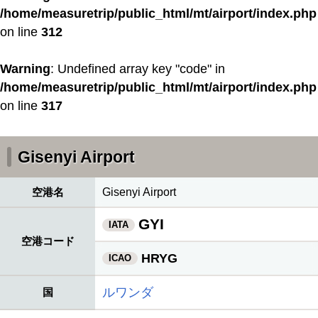
/home/measuretrip/public_html/mt/airport/index.php
on line
312
Warning
: Undefined array key "code" in
/home/measuretrip/public_html/mt/airport/index.php
on line
317
Gisenyi Airport
空港名
Gisenyi Airport
GYI
IATA
空港コード
HRYG
ICAO
ルワンダ
国