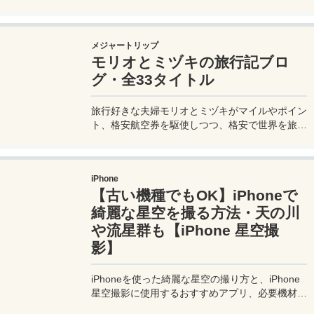
英語はあまり通じないしお釣りも出ない。利用方
法を知らないとトラブルの原因にもなる。マカオ
旅行に行く前にマカオのバスの乗り方や支払い方
メジャートリップ
法を知って、現地での移動に備えよう。
モリオとミヅキの旅行記ブロ
グ・全33タイトル
旅行好きな夫婦モリオとミヅキがマイルやポイン
ト、格安航空券を駆使しつつ、格安で世界を旅す
る顔が見える旅行記ブログ。搭乗した飛行機やク
ルーズ船の中の様子、ホテルのレビュー、美味し
いレストラン、お得に旅行できる裏技、旅先での
iPhone
便利な情報、かかった費用など様々な情報をお届
【古い機種でもOK】iPhoneで
け！夫婦喧嘩あり、ホロッと涙することもあり、
中年夫婦の等身大旅行記ブログ。
綺麗な星空を撮る方法・天の川
や流星群も【iPhone 星空撮
影】
iPhoneを使った綺麗な星空の撮り方と、iPhone
星空撮影に使用するおすすめアプリ、必要機材な
どを紹介。最新機種でなくても取れる方法です。