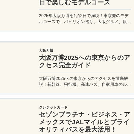
日で楽しむモデルコース
2025年大阪万博を1泊2日で満喫！東京発のモデ
ルコースで、パビリオン巡り、大阪グルメ、観光
を効率的に楽しむ旅プランをご紹介。
大阪万博
大阪万博2025への東京からのア
クセス完全ガイド
大阪万博2025への東京からのアクセスを徹底解
説！新幹線、飛行機、高速バス、自家用車のルー
トや所要時間、料金、注意点を網羅。夢洲会場へ
の最適な移動手段を見つけて、快適な旅を計画し
よう。
クレジットカード
セゾンプラチナ・ビジネス・ア
メックスでJALマイルとプライ
オリティパスを最大活用！