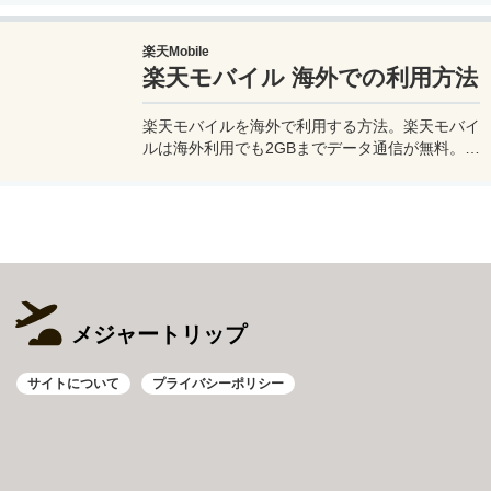
このiPhoneの星空撮影方法を使えば肉眼でも見
るのがやっとな天の川や星雲、そして運が良けれ
楽天Mobile
ば流星群の流れ星も撮影可能なので、iPhoneで
楽天モバイル 海外での利用方法
綺麗な星空撮影をしたいときはチャレンジしてみ
よう。
楽天モバイルを海外で利用する方法。楽天モバイ
ルは海外利用でも2GBまでデータ通信が無料。ま
た楽天モバイル専用アプリの楽天リンクを使え
ば、海外から日本への電話も通話料無料で利用で
きて高額請求も回避できる。
メジャートリップ
サイトについて
プライバシーポリシー