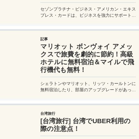
セゾンプラチナ・ビジネス・アメリカン・エキス
プレス・カードは、ビジネスを強力にサポートす
るプラチナカードです。世界中の空港ラウンジを
利用できるプライオリティパスが付帯。さらに、
JALマイルが効率的に貯まり、出張が多い方にも
記事
最適です。初年度の年会費無料も魅力。ステータ
マリオット ボンヴォイ アメッ
スと実用性を兼ね備えたビジネスカードで、あな
たのビジネスをワンランクアップさせませんか？
クスで旅費を劇的に節約！高級
ホテルに無料宿泊＆マイルで飛
行機代も無料！
シェラトンやマリオット、リッツ・カールトンに
無料宿泊したり、部屋のアップグレードがあった
り、無料でレイトチェックアウトできたり…。世
界中を旅するモリオとミヅキの旅行をアップグレ
ードさせた「 マリオットアメックス プレミアム
台湾旅行
カード 」の魅力とメリット、デメリットを交え
[台湾旅行] 台湾でUBER利用の
詳しく紹介していきたい。
際の注意点！