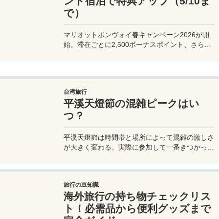
ンド宿泊で特典アップ（5/10ま
で）
マリオットボンヴォイ春キャンペーン2026が開
始。滞在ごとに2,500ボーナスポイント、さらに
異なるブランド宿泊でエリートナイト1泊分を追
加獲得できます。登録期限・対象期間・注意点を
わかりやすく解説。
台湾旅行
平溪天燈節の混雑ピークはい
つ？
平溪天燈節は時間帯と場所によって混雑の激しさ
が大きく変わる。実際に参加して一番きつかった
のはどこか。十分老街、会場周辺、帰り道まで体
験をもとに整理した。
旅行の豆知識
海外旅行の持ち物チェックリス
ト！必需品から便利グッズまで