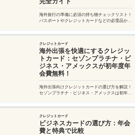
完全ガイド
海外旅行の準備に必須の持ち物チェックリスト！
パスポートやクレジットカードなどの必需品か
ら、便利グッズ、シーン別のおすすめアイテムま
で詳しく紹介。初心者から上級者まで、忘れ物ゼ
ロで快適な旅を実現するための完全ガイド。メジ
クレジットカード
ャートリップで今すぐチェック！
海外出張を快適にするクレジッ
トカード：セゾンプラチナ・ビ
ジネス・アメックスが初年度年
会費無料！
海外出張向けクレジットカードの選び方を解説！
セゾンプラチナ・ビジネス・アメックスは初年度
年会費無料、セゾンマイルクラブでJALマイル高
還元とラウンジ無料！
クレジットカード
ビジネスカードの選び方：年会
費と特典で比較