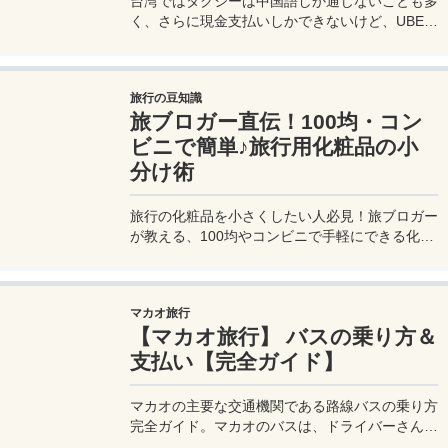
台湾ではタクシーは中国語しか通じないことも多
く、さらに現金支払いしかできないけど、UBER
でタクシーを呼べば目的地選択も支払いもUBER
アプリを通してできるので非常に便利。でも
UBER利用は気をつけないと思わぬ高額請求に見
旅行の豆知識
舞われることもあるので注意が必要だ。
旅ブロガー直伝！100均・コン
ビニで簡単♪旅行用化粧品の小
分け術
旅行の化粧品を小さくしたい人必見！旅ブロガー
が教える、100均やコンビニで手軽にできる化粧
品の小分け術。漏れずに簡単持ち運び♪旅行準備
を楽に済ませるコツを詳しく紹介。
マカオ旅行
【マカオ旅行】 バスの乗り方＆
支払い【完全ガイド】
マカオの主要な交通機関である路線バスの乗り方
完全ガイド。マカオのバスは、ドライバーさんも
英語はあまり通じないしお釣りも出ない。利用方