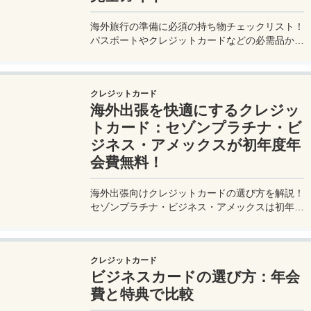
海外旅行の準備に必須の持ち物チェックリスト！
パスポートやクレジットカードなどの必需品か
ら、便利グッズ、シーン別のおすすめアイテムま
で詳しく紹介。初心者から上級者まで、忘れ物ゼ
ロで快適な旅を実現するための完全ガイド。メジ
クレジットカード
ャートリップで今すぐチェック！
海外出張を快適にするクレジッ
トカード：セゾンプラチナ・ビ
ジネス・アメックスが初年度年
会費無料！
海外出張向けクレジットカードの選び方を解説！
セゾンプラチナ・ビジネス・アメックスは初年度
年会費無料、セゾンマイルクラブでJALマイル高
還元とラウンジ無料！
クレジットカード
ビジネスカードの選び方：年会
費と特典で比較