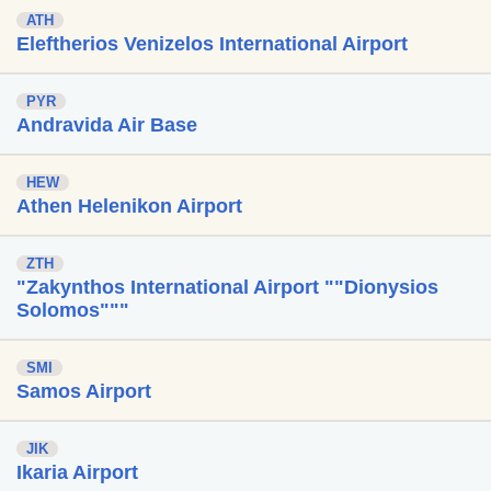
ATH
Eleftherios Venizelos International Airport
PYR
Andravida Air Base
HEW
Athen Helenikon Airport
ZTH
"Zakynthos International Airport ""Dionysios
Solomos"""
SMI
Samos Airport
JIK
Ikaria Airport