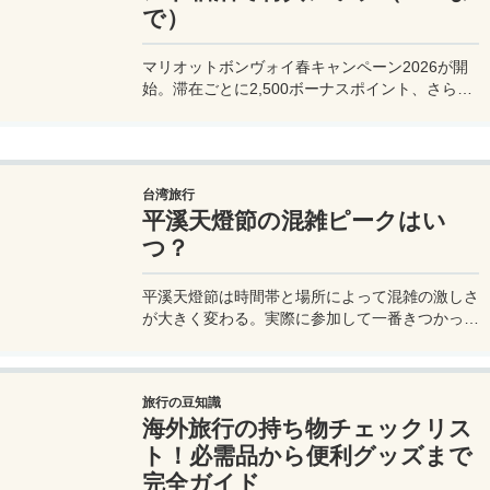
で）
マリオットボンヴォイ春キャンペーン2026が開
始。滞在ごとに2,500ボーナスポイント、さらに
異なるブランド宿泊でエリートナイト1泊分を追
加獲得できます。登録期限・対象期間・注意点を
わかりやすく解説。
台湾旅行
平溪天燈節の混雑ピークはい
つ？
平溪天燈節は時間帯と場所によって混雑の激しさ
が大きく変わる。実際に参加して一番きつかった
のはどこか。十分老街、会場周辺、帰り道まで体
験をもとに整理した。
旅行の豆知識
海外旅行の持ち物チェックリス
ト！必需品から便利グッズまで
完全ガイド