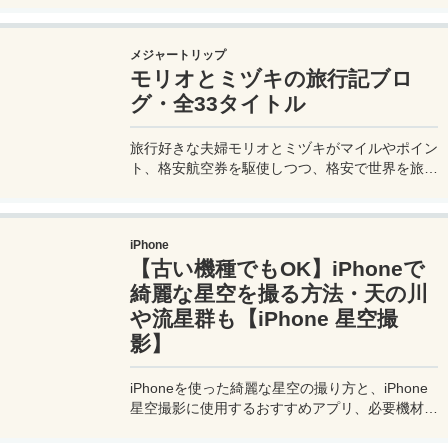
法を知らないとトラブルの原因にもなる。マカオ
旅行に行く前にマカオのバスの乗り方や支払い方
メジャートリップ
法を知って、現地での移動に備えよう。
モリオとミヅキの旅行記ブロ
グ・全33タイトル
旅行好きな夫婦モリオとミヅキがマイルやポイン
ト、格安航空券を駆使しつつ、格安で世界を旅す
る顔が見える旅行記ブログ。搭乗した飛行機やク
ルーズ船の中の様子、ホテルのレビュー、美味し
いレストラン、お得に旅行できる裏技、旅先での
iPhone
便利な情報、かかった費用など様々な情報をお届
【古い機種でもOK】iPhoneで
け！夫婦喧嘩あり、ホロッと涙することもあり、
中年夫婦の等身大旅行記ブログ。
綺麗な星空を撮る方法・天の川
や流星群も【iPhone 星空撮
影】
iPhoneを使った綺麗な星空の撮り方と、iPhone
星空撮影に使用するおすすめアプリ、必要機材な
どを紹介。最新機種でなくても取れる方法です。
このiPhoneの星空撮影方法を使えば肉眼でも見