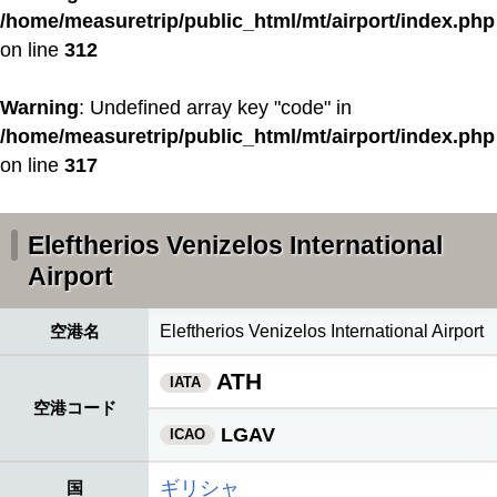
/home/measuretrip/public_html/mt/airport/index.php
on line
312
Warning
: Undefined array key "code" in
/home/measuretrip/public_html/mt/airport/index.php
on line
317
Eleftherios Venizelos International
Airport
空港名
Eleftherios Venizelos International Airport
ATH
IATA
空港コード
LGAV
ICAO
ギリシャ
国