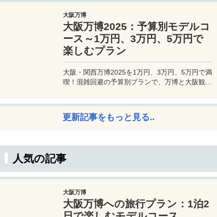
JALマイルが効率的に貯まり、出張が多い方にも
大阪万博
最適です。初年度の年会費無料も魅力。ステータ
大阪万博2025：予算別モデルコ
スと実用性を兼ね備えたビジネスカードで、あな
たのビジネスをワンランクアップさせませんか？
ース～1万円、3万円、5万円で
楽しむプラン
大阪・関西万博2025を1万円、3万円、5万円で満
喫！混雑回避の予算別プランで、万博と大阪観光
を初心者でも楽しむコツを解説。
更新記事をもっと見る..
人気の記事
大阪万博
大阪万博への旅行プラン：1泊2
日で楽しむモデルコース