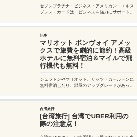
セゾンプラチナ・ビジネス・アメリカン・エキス
プレス・カードは、ビジネスを強力にサポートす
るプラチナカードです。世界中の空港ラウンジを
利用できるプライオリティパスが付帯。さらに、
JALマイルが効率的に貯まり、出張が多い方にも
記事
最適です。初年度の年会費無料も魅力。ステータ
マリオット ボンヴォイ アメッ
スと実用性を兼ね備えたビジネスカードで、あな
たのビジネスをワンランクアップさせませんか？
クスで旅費を劇的に節約！高級
ホテルに無料宿泊＆マイルで飛
行機代も無料！
シェラトンやマリオット、リッツ・カールトンに
無料宿泊したり、部屋のアップグレードがあった
り、無料でレイトチェックアウトできたり…。世
界中を旅するモリオとミヅキの旅行をアップグレ
ードさせた「 マリオットアメックス プレミアム
台湾旅行
カード 」の魅力とメリット、デメリットを交え
[台湾旅行] 台湾でUBER利用の
詳しく紹介していきたい。
際の注意点！