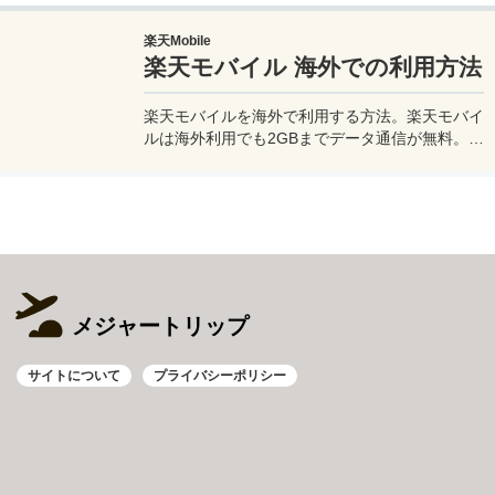
るのがやっとな天の川や星雲、そして運が良けれ
楽天Mobile
ば流星群の流れ星も撮影可能なので、iPhoneで
楽天モバイル 海外での利用方法
綺麗な星空撮影をしたいときはチャレンジしてみ
よう。
楽天モバイルを海外で利用する方法。楽天モバイ
ルは海外利用でも2GBまでデータ通信が無料。ま
た楽天モバイル専用アプリの楽天リンクを使え
ば、海外から日本への電話も通話料無料で利用で
きて高額請求も回避できる。
メジャートリップ
サイトについて
プライバシーポリシー