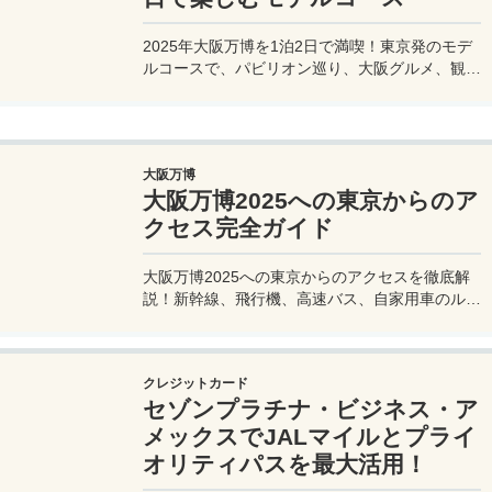
2025年大阪万博を1泊2日で満喫！東京発のモデ
ルコースで、パビリオン巡り、大阪グルメ、観光
を効率的に楽しむ旅プランをご紹介。
大阪万博
大阪万博2025への東京からのア
クセス完全ガイド
大阪万博2025への東京からのアクセスを徹底解
説！新幹線、飛行機、高速バス、自家用車のルー
トや所要時間、料金、注意点を網羅。夢洲会場へ
の最適な移動手段を見つけて、快適な旅を計画し
よう。
クレジットカード
セゾンプラチナ・ビジネス・ア
メックスでJALマイルとプライ
オリティパスを最大活用！