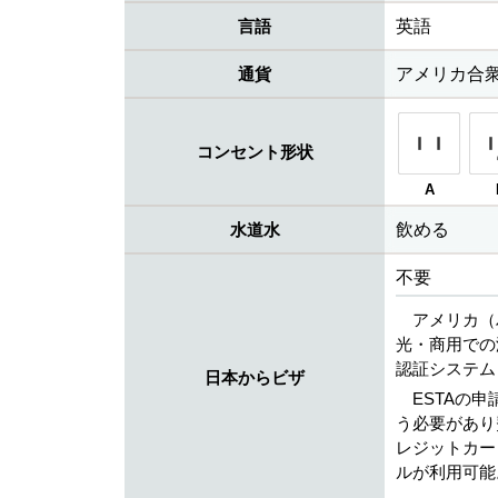
言語
英語
通貨
アメリカ合衆国
コンセント形状
A
水道水
飲める
不要
アメリカ（
光・商用での
認証システム
日本からビザ
ESTAの
う必要があり
レジットカード（V
ルが利用可能