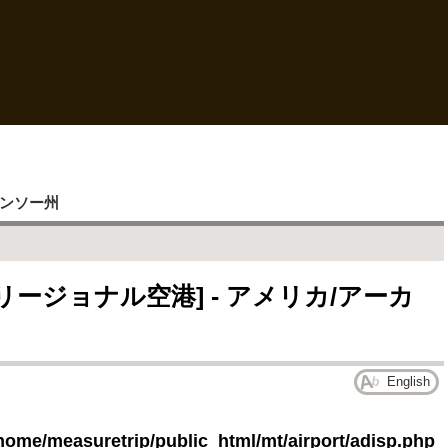
ンソー州
ージョナル空港] - アメリカ/アーカ
English
home/measuretrip/public_html/mt/airport/adisp.php