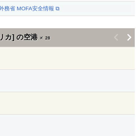
 外務省 MOFA安全情報 ⧉
リカ] の空港
<
>
28