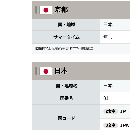
京都
国・地域
日本
サマータイム
無し
時間帯は地域の主要都市/州都基準
日本
国・地域名
日本
国番号
81
JP
2文字
国コード
JPN
3文字