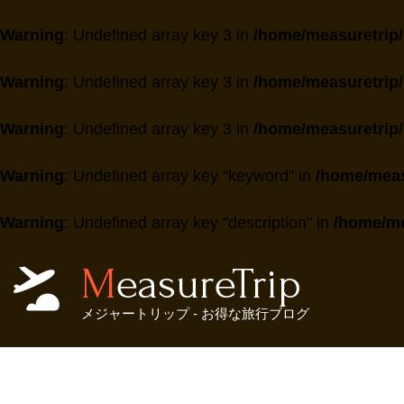
Warning
: Undefined array key 3 in
/home/measuretrip/
Warning
: Undefined array key 3 in
/home/measuretrip/
Warning
: Undefined array key 3 in
/home/measuretrip/
Warning
: Undefined array key "keyword" in
/home/meas
Warning
: Undefined array key "description" in
/home/me
MeasureTrip
メジャートリップ - お得な旅行ブログ