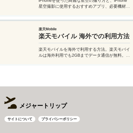
iPhoneを使った綺麗な星空の撮り方と、iPhone
星空撮影に使用するおすすめアプリ、必要機材な
どを紹介。最新機種でなくても取れる方法です。
このiPhoneの星空撮影方法を使えば肉眼でも見
るのがやっとな天の川や星雲、そして運が良けれ
楽天Mobile
ば流星群の流れ星も撮影可能なので、iPhoneで
楽天モバイル 海外での利用方法
綺麗な星空撮影をしたいときはチャレンジしてみ
よう。
楽天モバイルを海外で利用する方法。楽天モバイ
ルは海外利用でも2GBまでデータ通信が無料。ま
た楽天モバイル専用アプリの楽天リンクを使え
ば、海外から日本への電話も通話料無料で利用で
きて高額請求も回避できる。
メジャートリップ
サイトについて
プライバシーポリシー