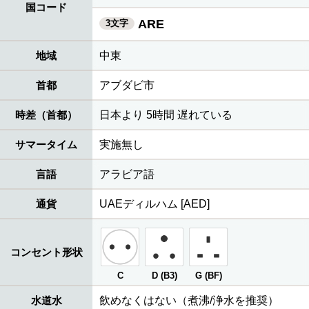
国コード
ARE
3文字
地域
中東
首都
アブダビ市
時差（首都）
日本より 5時間 遅れている
サマータイム
実施無し
言語
アラビア語
通貨
UAEディルハム [AED]
コンセント形状
C
D (B3)
G (BF)
水道水
飲めなくはない（煮沸/浄水を推奨）