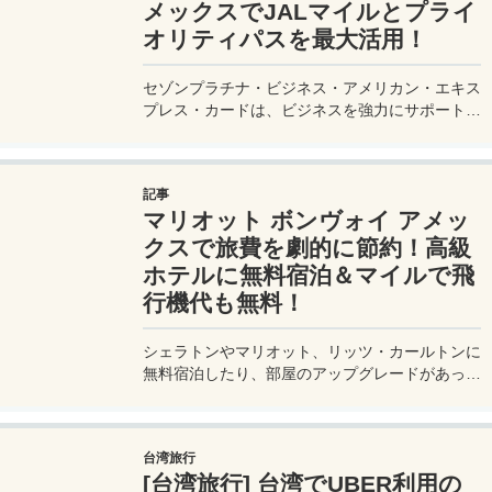
メックスでJALマイルとプライ
オリティパスを最大活用！
セゾンプラチナ・ビジネス・アメリカン・エキス
プレス・カードは、ビジネスを強力にサポートす
るプラチナカードです。世界中の空港ラウンジを
利用できるプライオリティパスが付帯。さらに、
JALマイルが効率的に貯まり、出張が多い方にも
記事
最適です。初年度の年会費無料も魅力。ステータ
マリオット ボンヴォイ アメッ
スと実用性を兼ね備えたビジネスカードで、あな
たのビジネスをワンランクアップさせませんか？
クスで旅費を劇的に節約！高級
ホテルに無料宿泊＆マイルで飛
行機代も無料！
シェラトンやマリオット、リッツ・カールトンに
無料宿泊したり、部屋のアップグレードがあった
り、無料でレイトチェックアウトできたり…。世
界中を旅するモリオとミヅキの旅行をアップグレ
ードさせた「 マリオットアメックス プレミアム
台湾旅行
カード 」の魅力とメリット、デメリットを交え
[台湾旅行] 台湾でUBER利用の
詳しく紹介していきたい。