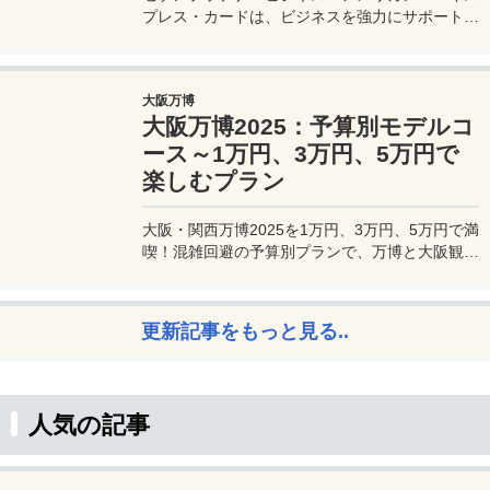
プレス・カードは、ビジネスを強力にサポートす
るプラチナカードです。世界中の空港ラウンジを
利用できるプライオリティパスが付帯。さらに、
JALマイルが効率的に貯まり、出張が多い方にも
大阪万博
最適です。初年度の年会費無料も魅力。ステータ
大阪万博2025：予算別モデルコ
スと実用性を兼ね備えたビジネスカードで、あな
たのビジネスをワンランクアップさせませんか？
ース～1万円、3万円、5万円で
楽しむプラン
大阪・関西万博2025を1万円、3万円、5万円で満
喫！混雑回避の予算別プランで、万博と大阪観光
を初心者でも楽しむコツを解説。
更新記事をもっと見る..
人気の記事