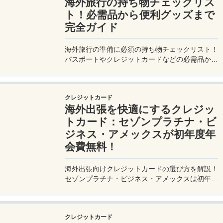
海外旅行の持ち物チェックリス
ト！必需品から便利グッズまで
完全ガイド
海外旅行の準備に必須の持ち物チェックリスト！
パスポートやクレジットカードなどの必需品か
ら、便利グッズ、シーン別のおすすめアイテムま
で詳しく紹介。初心者から上級者まで、忘れ物ゼ
ロで快適な旅を実現するための完全ガイド。メジ
クレジットカード
ャートリップで今すぐチェック！
海外出張を快適にするクレジッ
トカード：セゾンプラチナ・ビ
ジネス・アメックスが初年度年
会費無料！
海外出張向けクレジットカードの選び方を解説！
セゾンプラチナ・ビジネス・アメックスは初年度
年会費無料、セゾンマイルクラブでJALマイル高
還元とラウンジ無料！
クレジットカード