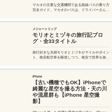
マカオの主要な交通機関である路線バスの乗り方
完全ガイド。マカオのバスは、ドライバーさんも
英語はあまり通じないしお釣りも出ない。利用方
法を知らないとトラブルの原因にもなる。マカオ
旅行に行く前にマカオのバスの乗り方や支払い方
メジャートリップ
法を知って、現地での移動に備えよう。
モリオとミヅキの旅行記ブロ
グ・全33タイトル
旅行好きな夫婦モリオとミヅキがマイルやポイン
ト、格安航空券を駆使しつつ、格安で世界を旅す
る顔が見える旅行記ブログ。搭乗した飛行機やク
ルーズ船の中の様子、ホテルのレビュー、美味し
いレストラン、お得に旅行できる裏技、旅先での
iPhone
便利な情報、かかった費用など様々な情報をお届
【古い機種でもOK】iPhoneで
け！夫婦喧嘩あり、ホロッと涙することもあり、
中年夫婦の等身大旅行記ブログ。
綺麗な星空を撮る方法・天の川
や流星群も【iPhone 星空撮
影】