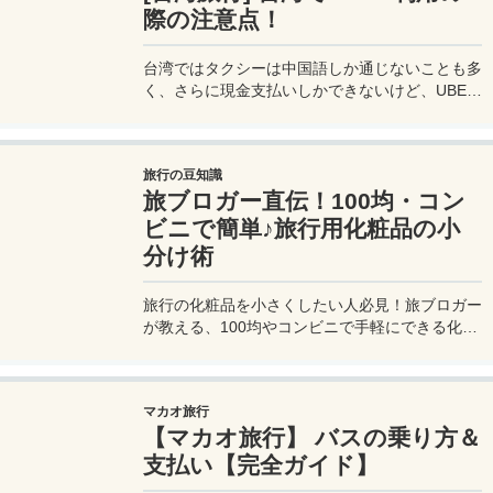
際の注意点！
台湾ではタクシーは中国語しか通じないことも多
く、さらに現金支払いしかできないけど、UBER
でタクシーを呼べば目的地選択も支払いもUBER
アプリを通してできるので非常に便利。でも
UBER利用は気をつけないと思わぬ高額請求に見
旅行の豆知識
舞われることもあるので注意が必要だ。
旅ブロガー直伝！100均・コン
ビニで簡単♪旅行用化粧品の小
分け術
旅行の化粧品を小さくしたい人必見！旅ブロガー
が教える、100均やコンビニで手軽にできる化粧
品の小分け術。漏れずに簡単持ち運び♪旅行準備
を楽に済ませるコツを詳しく紹介。
マカオ旅行
【マカオ旅行】 バスの乗り方＆
支払い【完全ガイド】