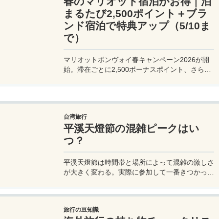
春のマリオット宿泊がお得｜泊
まるたび2,500ポイント＋ブラ
ンド宿泊で特典アップ（5/10ま
で）
マリオットボンヴォイ春キャンペーン2026が開
始。滞在ごとに2,500ボーナスポイント、さらに
異なるブランド宿泊でエリートナイト1泊分を追
加獲得できます。登録期限・対象期間・注意点を
わかりやすく解説。
台湾旅行
平溪天燈節の混雑ピークはい
つ？
平溪天燈節は時間帯と場所によって混雑の激しさ
が大きく変わる。実際に参加して一番きつかった
のはどこか。十分老街、会場周辺、帰り道まで体
験をもとに整理した。
旅行の豆知識