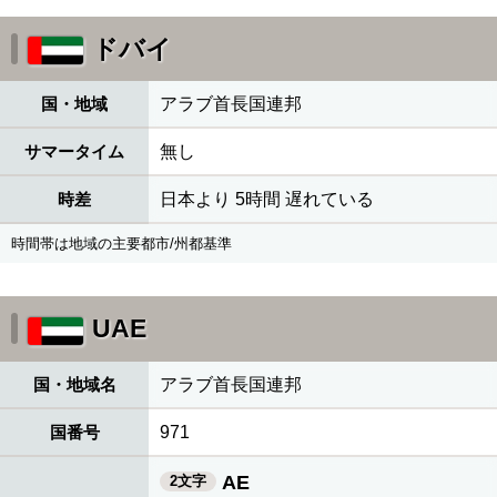
ドバイ
国・地域
アラブ首長国連邦
サマータイム
無し
時差
日本より 5時間 遅れている
時間帯は地域の主要都市/州都基準
UAE
国・地域名
アラブ首長国連邦
国番号
971
AE
2文字