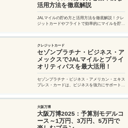
活用方法を徹底解説
JALマイルの貯め方と活用方法を徹底解説！クレ
ジットカードやフライトで効率的にマイルを貯
め、特典航空券をゲット。セゾンプラチナ・ビジ
ネス・アメックスでビジネス経費をマイルに！
クレジットカード
セゾンプラチナ・ビジネス・ア
メックスでJALマイルとプライ
オリティパスを最大活用！
セゾンプラチナ・ビジネス・アメリカン・エキス
プレス・カードは、ビジネスを強力にサポートす
るプラチナカードです。世界中の空港ラウンジを
利用できるプライオリティパスが付帯。さらに、
JALマイルが効率的に貯まり、出張が多い方にも
大阪万博
最適です。初年度の年会費無料も魅力。ステータ
大阪万博2025：予算別モデルコ
スと実用性を兼ね備えたビジネスカードで、あな
たのビジネスをワンランクアップさせませんか？
ース～1万円、3万円、5万円で
楽しむプラン