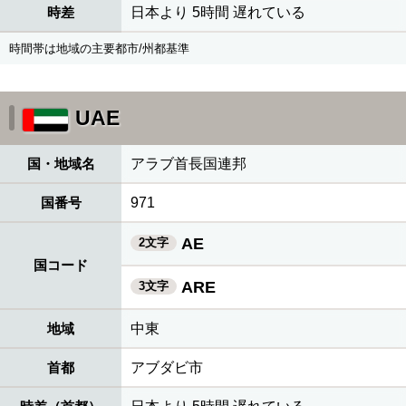
時差
日本より 5時間 遅れている
時間帯は地域の主要都市/州都基準
UAE
国・地域名
アラブ首長国連邦
国番号
971
AE
2文字
国コード
ARE
3文字
地域
中東
首都
アブダビ市