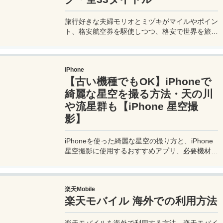
旅行好きな夫婦モリオとミヅキがマイルやポイン
ト、格安航空券を駆使しつつ、格安で世界を旅す
る顔が見える旅行記ブログ。搭乗した飛行機やク
ルーズ船の中の様子、ホテルのレビュー、美味し
いレストラン、お得に旅行できる裏技、旅先での
iPhone
便利な情報、かかった費用など様々な情報をお届
【古い機種でもOK】iPhoneで
け！夫婦喧嘩あり、ホロッと涙することもあり、
中年夫婦の等身大旅行記ブログ。
綺麗な星空を撮る方法・天の川
や流星群も【iPhone 星空撮
影】
iPhoneを使った綺麗な星空の撮り方と、iPhone
星空撮影に使用するおすすめアプリ、必要機材な
どを紹介。最新機種でなくても取れる方法です。
このiPhoneの星空撮影方法を使えば肉眼でも見
るのがやっとな天の川や星雲、そして運が良けれ
楽天Mobile
ば流星群の流れ星も撮影可能なので、iPhoneで
楽天モバイル 海外での利用方法
綺麗な星空撮影をしたいときはチャレンジしてみ
よう。
楽天モバイルを海外で利用する方法。楽天モバイ