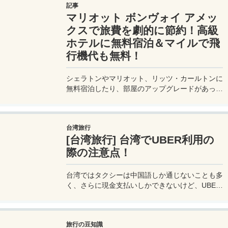
記事
最適です。初年度の年会費無料も魅力。ステータ
マリオット ボンヴォイ アメッ
スと実用性を兼ね備えたビジネスカードで、あな
たのビジネスをワンランクアップさせませんか？
クスで旅費を劇的に節約！高級
ホテルに無料宿泊＆マイルで飛
行機代も無料！
シェラトンやマリオット、リッツ・カールトンに
無料宿泊したり、部屋のアップグレードがあった
り、無料でレイトチェックアウトできたり…。世
界中を旅するモリオとミヅキの旅行をアップグレ
ードさせた「 マリオットアメックス プレミアム
台湾旅行
カード 」の魅力とメリット、デメリットを交え
[台湾旅行] 台湾でUBER利用の
詳しく紹介していきたい。
際の注意点！
台湾ではタクシーは中国語しか通じないことも多
く、さらに現金支払いしかできないけど、UBER
でタクシーを呼べば目的地選択も支払いもUBER
アプリを通してできるので非常に便利。でも
UBER利用は気をつけないと思わぬ高額請求に見
旅行の豆知識
舞われることもあるので注意が必要だ。