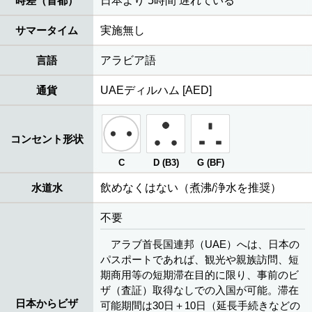
時差（首都）
日本より 5時間 遅れている
サマータイム
実施無し
言語
アラビア語
通貨
UAEディルハム [AED]
コンセント形状
C
D (B3)
G (BF)
水道水
飲めなくはない（煮沸/浄水を推奨）
不要
アラブ首長国連邦（UAE）へは、日本の
パスポートであれば、観光や親族訪問、短
期商用等の短期滞在目的に限り、事前のビ
ザ（査証）取得なしでの入国が可能。滞在
日本からビザ
可能期間は30日＋10日（延長手続きなどの