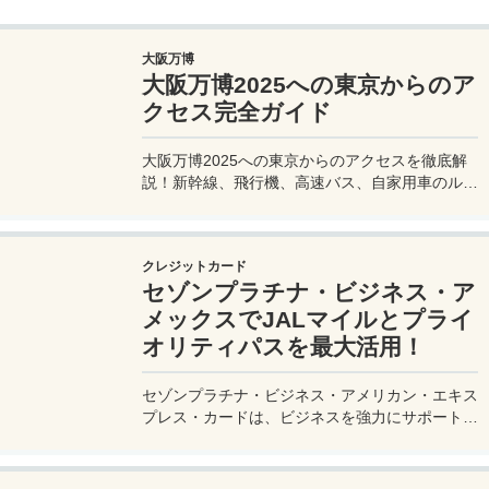
大阪万博
大阪万博2025への東京からのア
クセス完全ガイド
大阪万博2025への東京からのアクセスを徹底解
説！新幹線、飛行機、高速バス、自家用車のルー
トや所要時間、料金、注意点を網羅。夢洲会場へ
の最適な移動手段を見つけて、快適な旅を計画し
よう。
クレジットカード
セゾンプラチナ・ビジネス・ア
メックスでJALマイルとプライ
オリティパスを最大活用！
セゾンプラチナ・ビジネス・アメリカン・エキス
プレス・カードは、ビジネスを強力にサポートす
るプラチナカードです。世界中の空港ラウンジを
利用できるプライオリティパスが付帯。さらに、
JALマイルが効率的に貯まり、出張が多い方にも