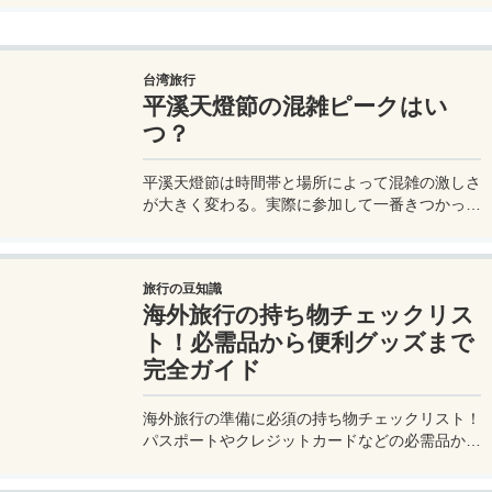
加獲得できます。登録期限・対象期間・注意点を
わかりやすく解説。
台湾旅行
平溪天燈節の混雑ピークはい
つ？
平溪天燈節は時間帯と場所によって混雑の激しさ
が大きく変わる。実際に参加して一番きつかった
のはどこか。十分老街、会場周辺、帰り道まで体
験をもとに整理した。
旅行の豆知識
海外旅行の持ち物チェックリス
ト！必需品から便利グッズまで
完全ガイド
海外旅行の準備に必須の持ち物チェックリスト！
パスポートやクレジットカードなどの必需品か
ら、便利グッズ、シーン別のおすすめアイテムま
で詳しく紹介。初心者から上級者まで、忘れ物ゼ