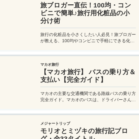
旅ブロガー直伝！100均・コン
ビニで簡単♪旅行用化粧品の小
分け術
旅行の化粧品を小さくしたい人必見！旅ブロガー
が教える、100均やコンビニで手軽にできる化粧
品の小分け術。漏れずに簡単持ち運び♪旅行準備
を楽に済ませるコツを詳しく紹介。
マカオ旅行
【マカオ旅行】 バスの乗り方＆
支払い【完全ガイド】
マカオの主要な交通機関である路線バスの乗り方
完全ガイド。マカオのバスは、ドライバーさんも
英語はあまり通じないしお釣りも出ない。利用方
法を知らないとトラブルの原因にもなる。マカオ
旅行に行く前にマカオのバスの乗り方や支払い方
メジャートリップ
法を知って、現地での移動に備えよう。
モリオとミヅキの旅行記ブロ
グ・全33タイトル