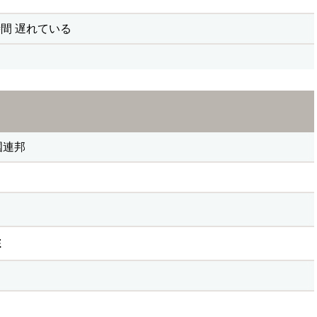
時間 遅れている
国連邦
E