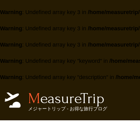
Warning
: Undefined array key 3 in
/home/measuretrip/
Warning
: Undefined array key 3 in
/home/measuretrip/
Warning
: Undefined array key 3 in
/home/measuretrip/
Warning
: Undefined array key "keyword" in
/home/meas
Warning
: Undefined array key "description" in
/home/me
MeasureTrip
メジャートリップ - お得な旅行ブログ