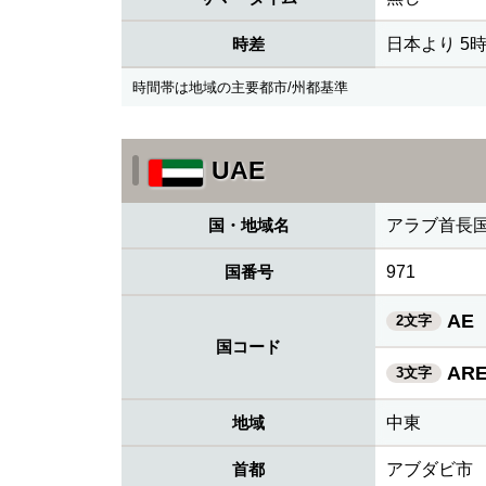
時差
日本より 5
時間帯は地域の主要都市/州都基準
UAE
国・地域名
アラブ首長
国番号
971
AE
2文字
国コード
AR
3文字
地域
中東
首都
アブダビ市