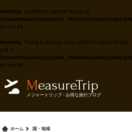
Warning
: Undefined variable $cDat in
/home/measuretrip/public_html/mt/country/index.ph
on line
73
Warning
: Trying to access array offset on value of type
null in
/home/measuretrip/public_html/mt/country/index.ph
on line
73
MeasureTrip
メジャートリップ - お得な旅行ブログ
ホーム
国・地域