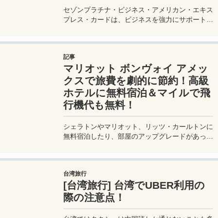
セゾンプラチナ・ビジネス・アメリカン・エキス
プレス・カードは、ビジネスを強力にサポートす
るプラチナカードです。世界中の空港ラウンジを
利用できるプライオリティパスが付帯。さらに、
JALマイルが効率的に貯まり、出張が多い方にも
記事
最適です。初年度の年会費無料も魅力。ステータ
マリオット ボンヴォイ アメッ
スと実用性を兼ね備えたビジネスカードで、あな
たのビジネスをワンランクアップさせませんか？
クスで旅費を劇的に節約！高級
ホテルに無料宿泊＆マイルで飛
行機代も無料！
シェラトンやマリオット、リッツ・カールトンに
無料宿泊したり、部屋のアップグレードがあった
り、無料でレイトチェックアウトできたり…。世
界中を旅するモリオとミヅキの旅行をアップグレ
ードさせた「 マリオットアメックス プレミアム
台湾旅行
カード 」の魅力とメリット、デメリットを交え
[台湾旅行] 台湾でUBER利用の
詳しく紹介していきたい。
際の注意点！