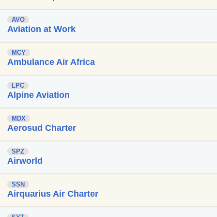
AVO
Aviation at Work
MCY
Ambulance Air Africa
LPC
Alpine Aviation
MDX
Aerosud Charter
SPZ
Airworld
SSN
Airquarius Air Charter