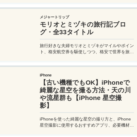
法を知らないとトラブルの原因にもなる。マカオ
旅行に行く前にマカオのバスの乗り方や支払い方
メジャートリップ
法を知って、現地での移動に備えよう。
モリオとミヅキの旅行記ブロ
グ・全33タイトル
旅行好きな夫婦モリオとミヅキがマイルやポイン
ト、格安航空券を駆使しつつ、格安で世界を旅す
る顔が見える旅行記ブログ。搭乗した飛行機やク
ルーズ船の中の様子、ホテルのレビュー、美味し
いレストラン、お得に旅行できる裏技、旅先での
iPhone
便利な情報、かかった費用など様々な情報をお届
【古い機種でもOK】iPhoneで
け！夫婦喧嘩あり、ホロッと涙することもあり、
中年夫婦の等身大旅行記ブログ。
綺麗な星空を撮る方法・天の川
や流星群も【iPhone 星空撮
影】
iPhoneを使った綺麗な星空の撮り方と、iPhone
星空撮影に使用するおすすめアプリ、必要機材な
どを紹介。最新機種でなくても取れる方法です。