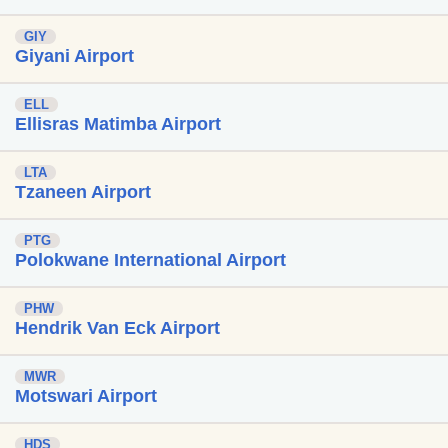
GIY
Giyani Airport
ELL
Ellisras Matimba Airport
LTA
Tzaneen Airport
PTG
Polokwane International Airport
PHW
Hendrik Van Eck Airport
MWR
Motswari Airport
HDS