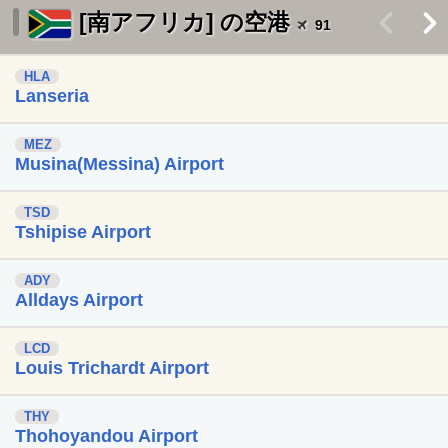
[南アフリカ] の空港
<
>
91
HLA
Lanseria
MEZ
Musina(Messina) Airport
TSD
Tshipise Airport
ADY
Alldays Airport
LCD
Louis Trichardt Airport
THY
Thohoyandou Airport