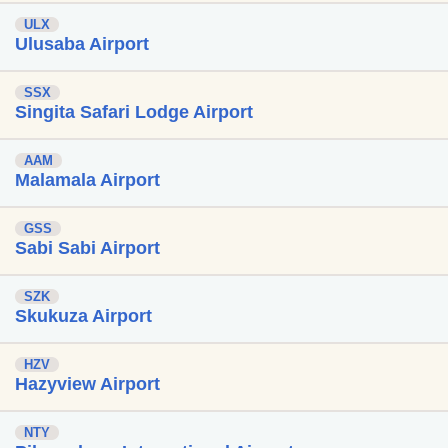
ULX
Ulusaba Airport
SSX
Singita Safari Lodge Airport
AAM
Malamala Airport
GSS
Sabi Sabi Airport
SZK
Skukuza Airport
HZV
Hazyview Airport
NTY