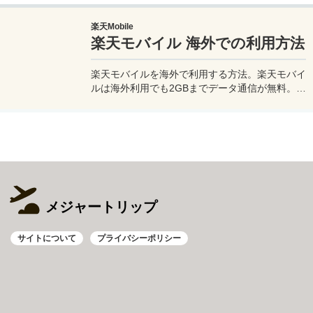
このiPhoneの星空撮影方法を使えば肉眼でも見
るのがやっとな天の川や星雲、そして運が良けれ
楽天Mobile
ば流星群の流れ星も撮影可能なので、iPhoneで
楽天モバイル 海外での利用方法
綺麗な星空撮影をしたいときはチャレンジしてみ
よう。
楽天モバイルを海外で利用する方法。楽天モバイ
ルは海外利用でも2GBまでデータ通信が無料。ま
た楽天モバイル専用アプリの楽天リンクを使え
ば、海外から日本への電話も通話料無料で利用で
きて高額請求も回避できる。
メジャートリップ
サイトについて
プライバシーポリシー