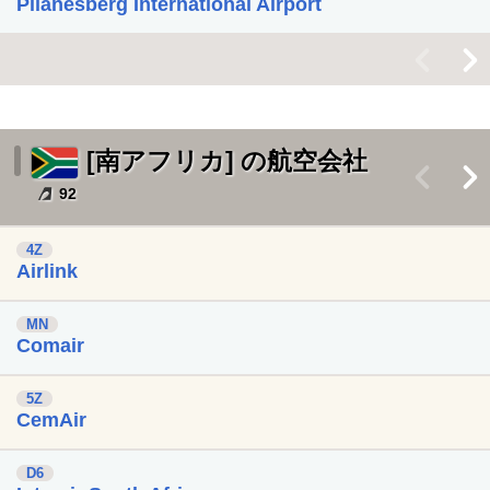
Pilanesberg International Airport
<
>
[南アフリカ] の航空会社
<
>
92
4Z
Airlink
MN
Comair
5Z
CemAir
D6