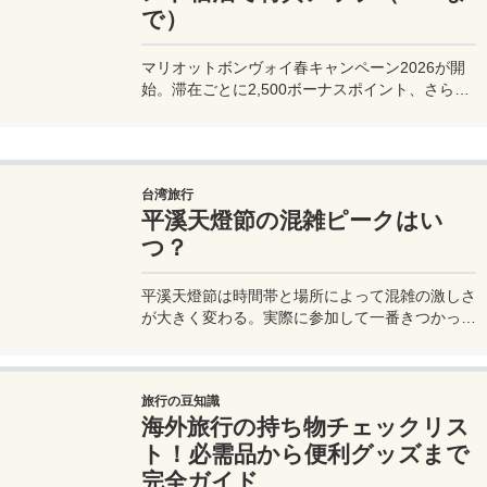
で）
マリオットボンヴォイ春キャンペーン2026が開
始。滞在ごとに2,500ボーナスポイント、さらに
異なるブランド宿泊でエリートナイト1泊分を追
加獲得できます。登録期限・対象期間・注意点を
わかりやすく解説。
台湾旅行
平溪天燈節の混雑ピークはい
つ？
平溪天燈節は時間帯と場所によって混雑の激しさ
が大きく変わる。実際に参加して一番きつかった
のはどこか。十分老街、会場周辺、帰り道まで体
験をもとに整理した。
旅行の豆知識
海外旅行の持ち物チェックリス
ト！必需品から便利グッズまで
完全ガイド