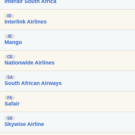
Interair South Africa
ID
Interlink Airlines
JE
Mango
CE
Nationwide Airlines
SA
South African Airways
FA
Safair
S8
Skywise Airline