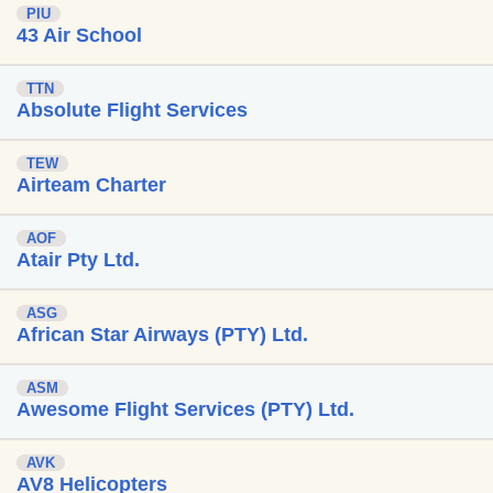
PIU
43 Air School
TTN
Absolute Flight Services
TEW
Airteam Charter
AOF
Atair Pty Ltd.
ASG
African Star Airways (PTY) Ltd.
ASM
Awesome Flight Services (PTY) Ltd.
AVK
AV8 Helicopters