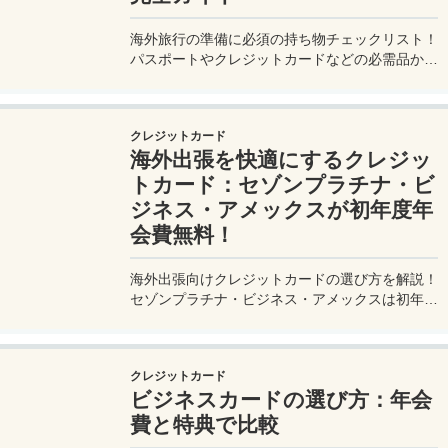
海外旅行の準備に必須の持ち物チェックリスト！
パスポートやクレジットカードなどの必需品か
ら、便利グッズ、シーン別のおすすめアイテムま
で詳しく紹介。初心者から上級者まで、忘れ物ゼ
ロで快適な旅を実現するための完全ガイド。メジ
クレジットカード
ャートリップで今すぐチェック！
海外出張を快適にするクレジッ
トカード：セゾンプラチナ・ビ
ジネス・アメックスが初年度年
会費無料！
海外出張向けクレジットカードの選び方を解説！
セゾンプラチナ・ビジネス・アメックスは初年度
年会費無料、セゾンマイルクラブでJALマイル高
還元とラウンジ無料！
クレジットカード
ビジネスカードの選び方：年会
費と特典で比較