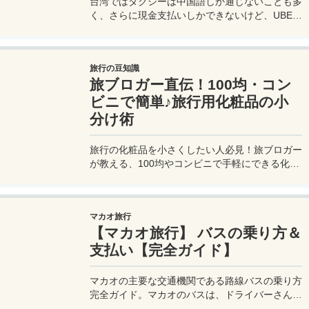
台湾ではタクシーは中国語しか通じないことも多
く、さらに現金支払いしかできないけど、UBER
でタクシーを呼べば目的地選択も支払いもUBER
アプリを通してできるので非常に便利。でも
UBER利用は気をつけないと思わぬ高額請求に見
旅行の豆知識
舞われることもあるので注意が必要だ。
旅ブロガー直伝！100均・コン
ビニで簡単♪旅行用化粧品の小
分け術
旅行の化粧品を小さくしたい人必見！旅ブロガー
が教える、100均やコンビニで手軽にできる化粧
品の小分け術。漏れずに簡単持ち運び♪旅行準備
を楽に済ませるコツを詳しく紹介。
マカオ旅行
【マカオ旅行】 バスの乗り方＆
支払い【完全ガイド】
マカオの主要な交通機関である路線バスの乗り方
完全ガイド。マカオのバスは、ドライバーさんも
英語はあまり通じないしお釣りも出ない。利用方