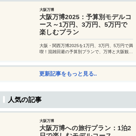
JALマイルが効率的に貯まり、出張が多い方にも
大阪万博
最適です。初年度の年会費無料も魅力。ステータ
大阪万博2025：予算別モデルコ
スと実用性を兼ね備えたビジネスカードで、あな
たのビジネスをワンランクアップさせませんか？
ース～1万円、3万円、5万円で
楽しむプラン
大阪・関西万博2025を1万円、3万円、5万円で満
喫！混雑回避の予算別プランで、万博と大阪観光
を初心者でも楽しむコツを解説。
更新記事をもっと見る..
人気の記事
大阪万博
大阪万博への旅行プラン：1泊2
日で楽しむモデルコース