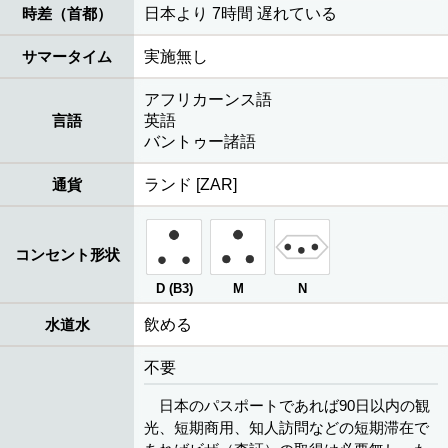
時差（首都）
日本より 7時間 遅れている
サマータイム
実施無し
アフリカーンス語
言語
英語
バントゥー諸語
通貨
ランド [ZAR]
コンセント形状
D (B3)
M
N
水道水
飲める
不要
日本のパスポートであれば90日以内の観
光、短期商用、知人訪問などの短期滞在で