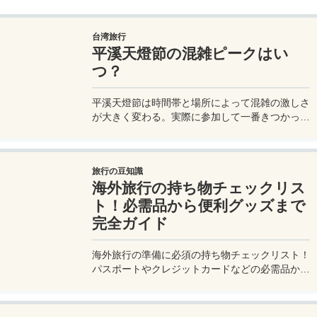
わかりやすく解説。
台湾旅行
平溪天燈節の混雑ピークはい
つ？
平溪天燈節は時間帯と場所によって混雑の激しさ
が大きく変わる。実際に参加して一番きつかった
のはどこか。十分老街、会場周辺、帰り道まで体
験をもとに整理した。
旅行の豆知識
海外旅行の持ち物チェックリス
ト！必需品から便利グッズまで
完全ガイド
海外旅行の準備に必須の持ち物チェックリスト！
パスポートやクレジットカードなどの必需品か
ら、便利グッズ、シーン別のおすすめアイテムま
で詳しく紹介。初心者から上級者まで、忘れ物ゼ
ロで快適な旅を実現するための完全ガイド。メジ