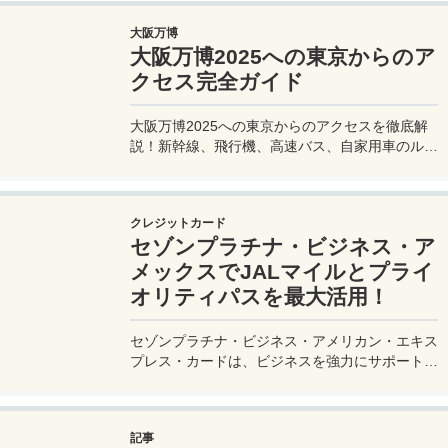
大阪万博
大阪万博2025への東京からのア
クセス完全ガイド
大阪万博2025への東京からのアクセスを徹底解
説！新幹線、飛行機、高速バス、自家用車のルー
トや所要時間、料金、注意点を網羅。夢洲会場へ
の最適な移動手段を見つけて、快適な旅を計画し
よう。
クレジットカード
セゾンプラチナ・ビジネス・ア
メックスでJALマイルとプライ
オリティパスを最大活用！
セゾンプラチナ・ビジネス・アメリカン・エキス
プレス・カードは、ビジネスを強力にサポートす
るプラチナカードです。世界中の空港ラウンジを
利用できるプライオリティパスが付帯。さらに、
JALマイルが効率的に貯まり、出張が多い方にも
記事
最適です。初年度の年会費無料も魅力。ステータ