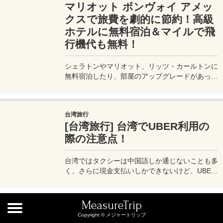
マリオット ボンヴォイ アメッ
スと実用性を兼ね備えたビジネスカードで、あな
たのビジネスをワンランクアップさせませんか？
クスで旅費を劇的に節約！高級
ホテルに無料宿泊＆マイルで飛
行機代も無料！
シェラトンやマリオット、リッツ・カールトンに
無料宿泊したり、部屋のアップグレードがあった
り、無料でレイトチェックアウトできたり…。世
界中を旅するモリオとミヅキの旅行をアップグレ
ードさせた「 マリオットアメックス プレミアム
台湾旅行
カード 」の魅力とメリット、デメリットを交え
[台湾旅行] 台湾でUBER利用の
詳しく紹介していきたい。
際の注意点！
台湾ではタクシーは中国語しか通じないことも多
く、さらに現金支払いしかできないけど、UBER
でタクシーを呼べば目的地選択も支払いもUBER
アプリを通してできるので非常に便利。でも
UBER利用は気をつけないと思わぬ高額請求に見
MeasureTrip
旅行の豆知識
舞われることもあるので注意が必要だ。
Copyright © メジャートリップ
旅ブロガー直伝！100均・コン