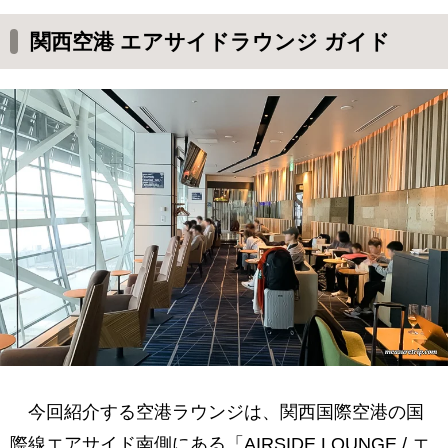
関西空港 エアサイドラウンジの場所
関西空港 エアサイドラウンジ ガイド
関西空港 エアサイドラウンジの中の様子
エアサイドラウンジの飲食サービス内容
コールドカットやスイーツなど
チキンラーメンやおにぎり
お寿司
ホットミール
軽食がメインの食事内容
お酒コーナー
日本酒
生ビール
今回紹介する空港ラウンジは、関西国際空港の国
ドリンクバー
際線エアサイド南側にある「AIRSIDE LOUNGE / エ