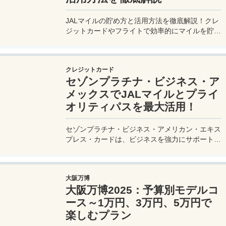
JALマイルの貯め方と活用方法を徹底解説！クレ
ジットカードやフライトで効率的にマイルを貯
め、特典航空券をゲット。セゾンプラチナ・ビジ
ネス・アメックスでビジネス経費をマイルに！
クレジットカード
セゾンプラチナ・ビジネス・ア
メックスでJALマイルとプライ
オリティパスを最大活用！
セゾンプラチナ・ビジネス・アメリカン・エキス
プレス・カードは、ビジネスを強力にサポートす
るプラチナカードです。世界中の空港ラウンジを
利用できるプライオリティパスが付帯。さらに、
JALマイルが効率的に貯まり、出張が多い方にも
大阪万博
最適です。初年度の年会費無料も魅力。ステータ
大阪万博2025：予算別モデルコ
スと実用性を兼ね備えたビジネスカードで、あな
たのビジネスをワンランクアップさせませんか？
ース～1万円、3万円、5万円で
楽しむプラン