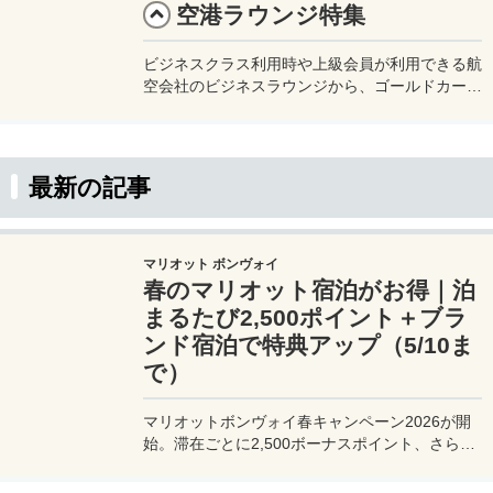
空港ラウンジ特集
ビジネスクラス利用時や上級会員が利用できる航
空会社のビジネスラウンジから、ゴールドカード
以上で利用可能なクレジットカードラウンジ、ま
たプライオリティパスで使用できる提携ラウンジ
まで、様々なラウンジ情報を集めた特集ページで
す。
最新の記事
マリオット ボンヴォイ
春のマリオット宿泊がお得｜泊
まるたび2,500ポイント＋ブラ
ンド宿泊で特典アップ（5/10ま
で）
マリオットボンヴォイ春キャンペーン2026が開
始。滞在ごとに2,500ボーナスポイント、さらに
異なるブランド宿泊でエリートナイト1泊分を追
加獲得できます。登録期限・対象期間・注意点を