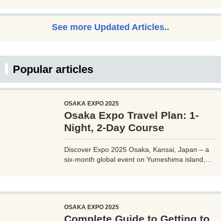
avoid crowds and explore Osaka.
See more Updated Articles..
Popular articles
OSAKA EXPO 2025
Osaka Expo Travel Plan: 1-
Night, 2-Day Course
Discover Expo 2025 Osaka, Kansai, Japan – a
six-month global event on Yumeshima island,
themed 'Designing Future Society for Our Lives.'
Explore innovative pavilions, sustainable
solutions, and international culture, expecting 28
million visitors from April to October 2025.
OSAKA EXPO 2025
Complete Guide to Getting to