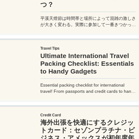
つ？
平溪天燈節は時間帯と場所によって混雑の激しさ
が大きく変わる。実際に参加して一番きつかった
のはどこか。十分老街、会場周辺、帰り道まで体
験をもとに整理した。
Travel Tips
Ultimate International Travel
Packing Checklist: Essentials
to Handy Gadgets
Essential packing checklist for international
travel! From passports and credit cards to handy
gadgets and destination-specific items, this
complete guide covers everything you need for
a stress-free trip. Perfect for beginners and
Credit Card
seasoned travelers. Explore more at
海外出張を快適にするクレジッ
measuretrip.com!
トカード：セゾンプラチナ・ビ
ジネス・アメックスが初年度年