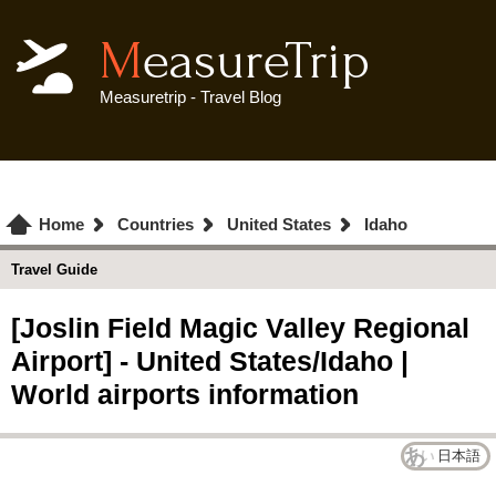
MeasureTrip
Measuretrip - Travel Blog
Home
Countries
United States
Idaho
Travel Guide
[Joslin Field Magic Valley Regional
Airport] - United States/Idaho |
World airports information
日本語