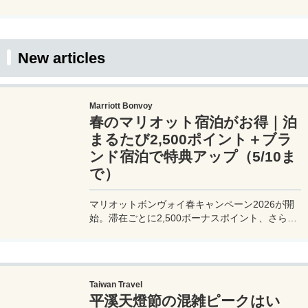
each country and region, such as the country
code, time difference, airports, airlines, outlet
shape, currency, and whether or not tap water is
drinkable. Please use this as a reference when
New articles
traveling.
Marriott Bonvoy
春のマリオット宿泊がお得｜泊
まるたび2,500ポイント＋ブラ
ンド宿泊で特典アップ（5/10ま
で）
マリオットボンヴォイ春キャンペーン2026が開
始。滞在ごとに2,500ボーナスポイント、さらに
異なるブランド宿泊でエリートナイト1泊分を追
加獲得できます。登録期限・対象期間・注意点を
わかりやすく解説。
Taiwan Travel
平溪天燈節の混雑ピークはい