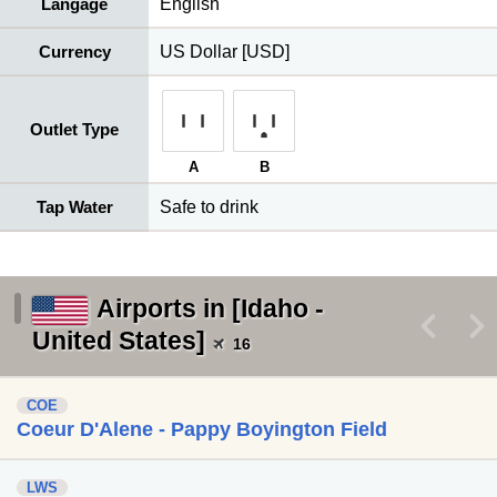
Langage
English
Currency
US Dollar [USD]
Outlet Type
A
B
Tap Water
Safe to drink
Airports in [Idaho -
<
>
United States]
16
COE
Coeur D'Alene - Pappy Boyington Field
LWS