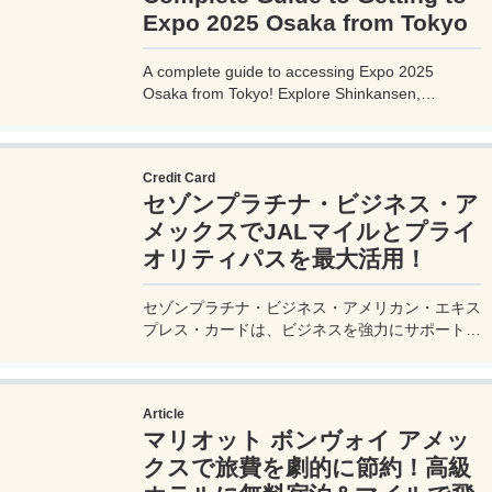
Expo 2025 Osaka from Tokyo
A complete guide to accessing Expo 2025
Osaka from Tokyo! Explore Shinkansen,
airplane, highway bus, and car options with
detailed routes, travel times, costs, and tips.
Plan your perfect trip to the Yumeshima venue.
Credit Card
セゾンプラチナ・ビジネス・ア
メックスでJALマイルとプライ
オリティパスを最大活用！
セゾンプラチナ・ビジネス・アメリカン・エキス
プレス・カードは、ビジネスを強力にサポートす
るプラチナカードです。世界中の空港ラウンジを
利用できるプライオリティパスが付帯。さらに、
JALマイルが効率的に貯まり、出張が多い方にも
Article
最適です。初年度の年会費無料も魅力。ステータ
マリオット ボンヴォイ アメッ
スと実用性を兼ね備えたビジネスカードで、あな
たのビジネスをワンランクアップさせませんか？
クスで旅費を劇的に節約！高級