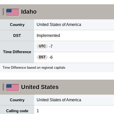
Idaho
Country
United States of America
DST
Implemented
UTC
-7
Time Difference
DST
-6
Time Difference based on regional capitals
United States
Country
United States of America
Calling code
1