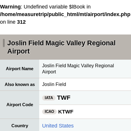
Warning
: Undefined variable $lBook in
/home/measuretrip/public_html/mt/airport/index.php
on line
312
Joslin Field Magic Valley Regional
Airport
Joslin Field Magic Valley Regional
Airport Name
Airport
Also known as
Joslin Field
TWF
IATA
Airport Code
KTWF
ICAO
United States
Country