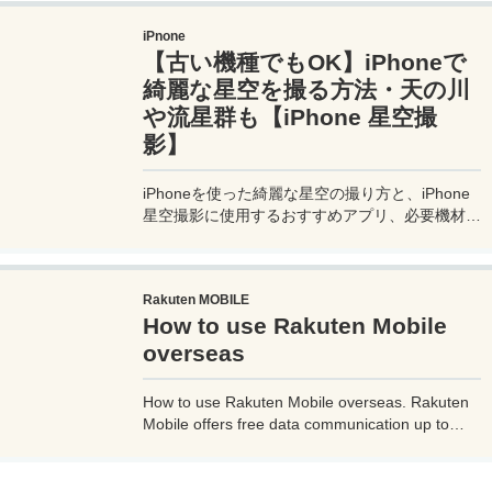
いレストラン、お得に旅行できる裏技、旅先での
iPnone
便利な情報、かかった費用など様々な情報をお届
【古い機種でもOK】iPhoneで
け！夫婦喧嘩あり、ホロッと涙することもあり、
中年夫婦の等身大旅行記ブログ。
綺麗な星空を撮る方法・天の川
や流星群も【iPhone 星空撮
影】
iPhoneを使った綺麗な星空の撮り方と、iPhone
星空撮影に使用するおすすめアプリ、必要機材な
どを紹介。最新機種でなくても取れる方法です。
このiPhoneの星空撮影方法を使えば肉眼でも見
るのがやっとな天の川や星雲、そして運が良けれ
Rakuten MOBILE
ば流星群の流れ星も撮影可能なので、iPhoneで
How to use Rakuten Mobile
綺麗な星空撮影をしたいときはチャレンジしてみ
よう。
overseas
How to use Rakuten Mobile overseas. Rakuten
Mobile offers free data communication up to
2GB even when used overseas. Additionally, if
you use Rakuten Link, a dedicated Rakuten
mobile app, you can make calls from overseas