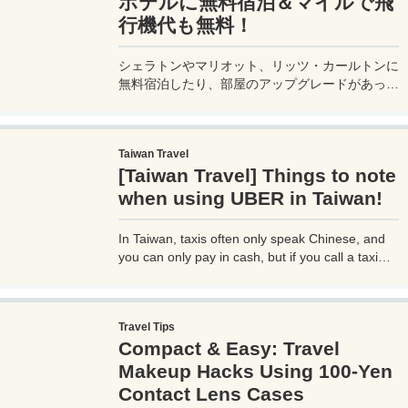
ホテルに無料宿泊＆マイルで飛
行機代も無料！
シェラトンやマリオット、リッツ・カールトンに
無料宿泊したり、部屋のアップグレードがあった
り、無料でレイトチェックアウトできたり…。世
界中を旅するモリオとミヅキの旅行をアップグレ
ードさせた「 マリオットアメックス プレミアム
Taiwan Travel
カード 」の魅力とメリット、デメリットを交え
[Taiwan Travel] Things to note
詳しく紹介していきたい。
when using UBER in Taiwan!
In Taiwan, taxis often only speak Chinese, and
you can only pay in cash, but if you call a taxi
with UBER, you can select your destination and
pay through the UBER app, which is very
convenient. However, you need to be careful
Travel Tips
when using UBER, as if you are not careful, you
Compact & Easy: Travel
may be hit with an unexpectedly high bill.
Makeup Hacks Using 100-Yen
Contact Lens Cases