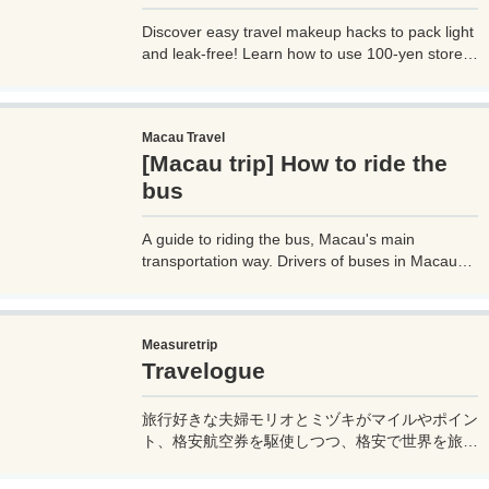
Discover easy travel makeup hacks to pack light
and leak-free! Learn how to use 100-yen store
contact lens cases for compact skincare and
cosmetics storage, perfect for any trip. Try these
budget-friendly tips today!
Macau Travel
[Macau trip] How to ride the
bus
A guide to riding the bus, Macau's main
transportation way. Drivers of buses in Macau
don't speak much English, so if you don't know
how to use them, it can cause trouble, so before
you go on a trip to Macau, it's a good idea to
Measuretrip
know how to ride buses in Macau so you can get
Travelogue
around the place. Let's prepare.
旅行好きな夫婦モリオとミヅキがマイルやポイン
ト、格安航空券を駆使しつつ、格安で世界を旅す
る顔が見える旅行記ブログ。搭乗した飛行機やク
ルーズ船の中の様子、ホテルのレビュー、美味し