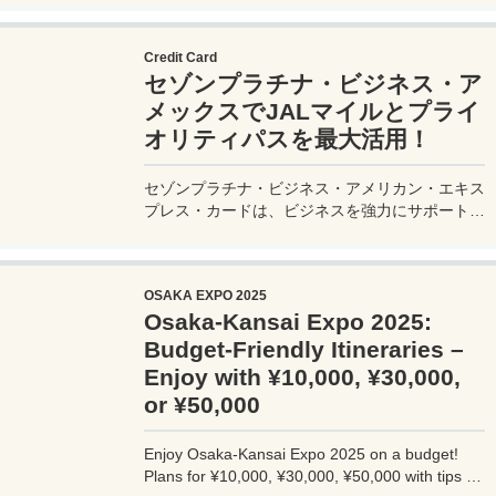
ネス・アメックスでビジネス経費をマイルに！
Credit Card
セゾンプラチナ・ビジネス・ア
メックスでJALマイルとプライ
オリティパスを最大活用！
セゾンプラチナ・ビジネス・アメリカン・エキス
プレス・カードは、ビジネスを強力にサポートす
るプラチナカードです。世界中の空港ラウンジを
利用できるプライオリティパスが付帯。さらに、
JALマイルが効率的に貯まり、出張が多い方にも
OSAKA EXPO 2025
最適です。初年度の年会費無料も魅力。ステータ
Osaka-Kansai Expo 2025:
スと実用性を兼ね備えたビジネスカードで、あな
たのビジネスをワンランクアップさせませんか？
Budget-Friendly Itineraries –
Enjoy with ¥10,000, ¥30,000,
or ¥50,000
Enjoy Osaka-Kansai Expo 2025 on a budget!
Plans for ¥10,000, ¥30,000, ¥50,000 with tips to