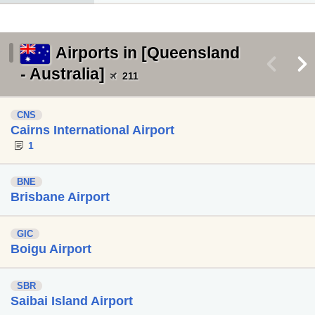
Airports in [Queensland
<
>
- Australia]
211
CNS
Cairns International Airport
1
BNE
Brisbane Airport
GIC
Boigu Airport
SBR
Saibai Island Airport