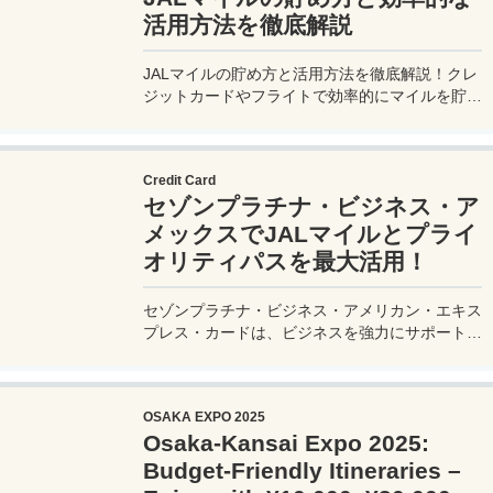
活用方法を徹底解説
JALマイルの貯め方と活用方法を徹底解説！クレ
ジットカードやフライトで効率的にマイルを貯
め、特典航空券をゲット。セゾンプラチナ・ビジ
ネス・アメックスでビジネス経費をマイルに！
Credit Card
セゾンプラチナ・ビジネス・ア
メックスでJALマイルとプライ
オリティパスを最大活用！
セゾンプラチナ・ビジネス・アメリカン・エキス
プレス・カードは、ビジネスを強力にサポートす
るプラチナカードです。世界中の空港ラウンジを
利用できるプライオリティパスが付帯。さらに、
JALマイルが効率的に貯まり、出張が多い方にも
OSAKA EXPO 2025
最適です。初年度の年会費無料も魅力。ステータ
Osaka-Kansai Expo 2025:
スと実用性を兼ね備えたビジネスカードで、あな
たのビジネスをワンランクアップさせませんか？
Budget-Friendly Itineraries –