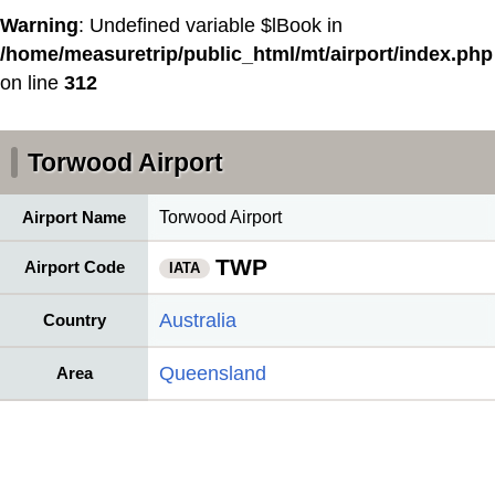
Warning
: Undefined variable $lBook in
/home/measuretrip/public_html/mt/airport/index.php
on line
312
Torwood Airport
Airport Name
Torwood Airport
TWP
Airport Code
IATA
Australia
Country
Queensland
Area