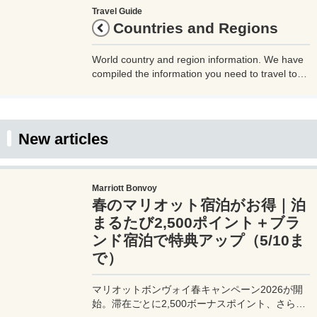
Travel Guide
Countries and Regions
World country and region information. We have
compiled the information you need to travel to
each country and region, such as the country
code, time difference, airports, airlines, outlet
shape, currency, and whether or not tap water is
drinkable. Please use this as a reference when
New articles
traveling.
Marriott Bonvoy
春のマリオット宿泊がお得｜泊
まるたび2,500ポイント＋ブラ
ンド宿泊で特典アップ（5/10ま
で）
マリオットボンヴォイ春キャンペーン2026が開
始。滞在ごとに2,500ボーナスポイント、さらに