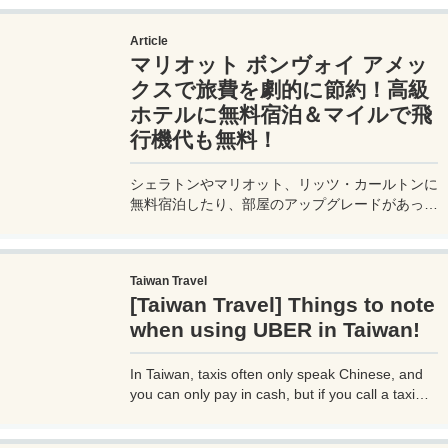
利用できるプライオリティパスが付帯。さらに、
JALマイルが効率的に貯まり、出張が多い方にも
Article
最適です。初年度の年会費無料も魅力。ステータ
マリオット ボンヴォイ アメッ
スと実用性を兼ね備えたビジネスカードで、あな
たのビジネスをワンランクアップさせませんか？
クスで旅費を劇的に節約！高級
ホテルに無料宿泊＆マイルで飛
行機代も無料！
シェラトンやマリオット、リッツ・カールトンに
無料宿泊したり、部屋のアップグレードがあった
り、無料でレイトチェックアウトできたり…。世
界中を旅するモリオとミヅキの旅行をアップグレ
ードさせた「 マリオットアメックス プレミアム
Taiwan Travel
カード 」の魅力とメリット、デメリットを交え
[Taiwan Travel] Things to note
詳しく紹介していきたい。
when using UBER in Taiwan!
In Taiwan, taxis often only speak Chinese, and
you can only pay in cash, but if you call a taxi
with UBER, you can select your destination and
pay through the UBER app, which is very