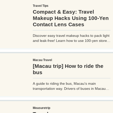
convenient. However, you need to be careful
Travel Tips
when using UBER, as if you are not careful, you
Compact & Easy: Travel
may be hit with an unexpectedly high bill.
Makeup Hacks Using 100-Yen
Contact Lens Cases
Discover easy travel makeup hacks to pack light
and leak-free! Learn how to use 100-yen store
contact lens cases for compact skincare and
cosmetics storage, perfect for any trip. Try these
budget-friendly tips today!
Macau Travel
[Macau trip] How to ride the
bus
A guide to riding the bus, Macau's main
transportation way. Drivers of buses in Macau
don't speak much English, so if you don't know
how to use them, it can cause trouble, so before
you go on a trip to Macau, it's a good idea to
Measuretrip
know how to ride buses in Macau so you can get