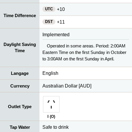
UTC
+10
Time Difference
DST
+11
Implemented
Daylight Saving
Operated in some areas. Period: 2:00AM
Time
Eastern Time on the first Sunday in October
to 3:00AM on the first Sunday in April.
Langage
English
Currency
Australian Dollar [AUD]
Outlet Type
I (O)
Tap Water
Safe to drink