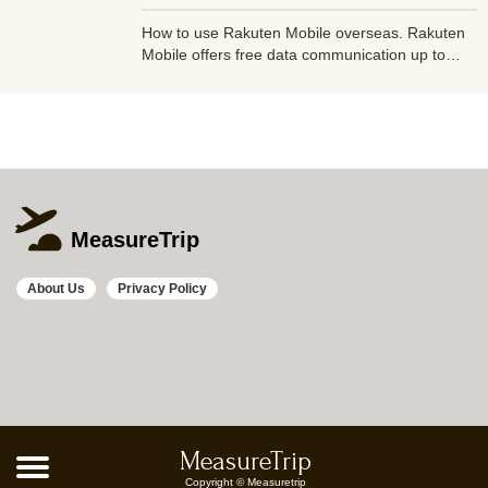
How to use Rakuten Mobile overseas. Rakuten
Mobile offers free data communication up to
2GB even when used overseas. Additionally, if
you use Rakuten Link, a dedicated Rakuten
mobile app, you can make calls from overseas
to Japan free of charge and avoid high charges.
MeasureTrip
About Us
Privacy Policy
MeasureTrip
Copyright © Measuretrip