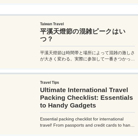
異なるブランド宿泊でエリートナイト1泊分を追
加獲得できます。登録期限・対象期間・注意点を
わかりやすく解説。
Taiwan Travel
平溪天燈節の混雑ピークはい
つ？
平溪天燈節は時間帯と場所によって混雑の激しさ
が大きく変わる。実際に参加して一番きつかった
のはどこか。十分老街、会場周辺、帰り道まで体
験をもとに整理した。
Travel Tips
Ultimate International Travel
Packing Checklist: Essentials
to Handy Gadgets
Essential packing checklist for international
travel! From passports and credit cards to handy
gadgets and destination-specific items, this
complete guide covers everything you need for