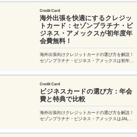
a stress-free trip. Perfect for beginners and
Credit Card
seasoned travelers. Explore more at
海外出張を快適にするクレジッ
measuretrip.com!
トカード：セゾンプラチナ・ビ
ジネス・アメックスが初年度年
会費無料！
海外出張向けクレジットカードの選び方を解説！
セゾンプラチナ・ビジネス・アメックスは初年度
年会費無料、セゾンマイルクラブでJALマイル高
還元とラウンジ無料！
Credit Card
ビジネスカードの選び方：年会
費と特典で比較
海外出張向けクレジットカードの選び方を解説！
セゾンプラチナ・ビジネス・アメックスはJALマ
イル高還元とラウンジ無料で出張を快適に。年会
費33,000円！