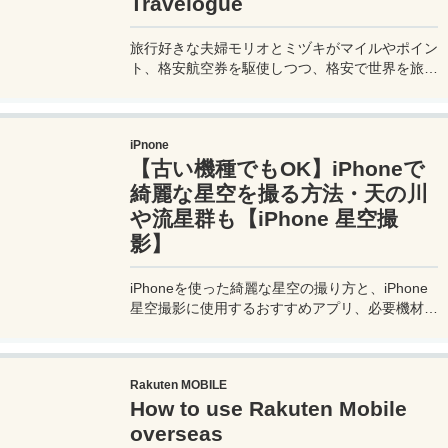
Travelogue
around the place. Let's prepare.
旅行好きな夫婦モリオとミヅキがマイルやポイン
ト、格安航空券を駆使しつつ、格安で世界を旅す
る顔が見える旅行記ブログ。搭乗した飛行機やク
ルーズ船の中の様子、ホテルのレビュー、美味し
いレストラン、お得に旅行できる裏技、旅先での
iPnone
便利な情報、かかった費用など様々な情報をお届
【古い機種でもOK】iPhoneで
け！夫婦喧嘩あり、ホロッと涙することもあり、
中年夫婦の等身大旅行記ブログ。
綺麗な星空を撮る方法・天の川
や流星群も【iPhone 星空撮
影】
iPhoneを使った綺麗な星空の撮り方と、iPhone
星空撮影に使用するおすすめアプリ、必要機材な
どを紹介。最新機種でなくても取れる方法です。
このiPhoneの星空撮影方法を使えば肉眼でも見
るのがやっとな天の川や星雲、そして運が良けれ
Rakuten MOBILE
ば流星群の流れ星も撮影可能なので、iPhoneで
How to use Rakuten Mobile
綺麗な星空撮影をしたいときはチャレンジしてみ
よう。
overseas