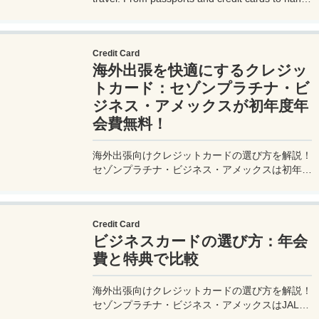
gadgets and destination-specific items, this
complete guide covers everything you need for
a stress-free trip. Perfect for beginners and
Credit Card
seasoned travelers. Explore more at
海外出張を快適にするクレジッ
measuretrip.com!
トカード：セゾンプラチナ・ビ
ジネス・アメックスが初年度年
会費無料！
海外出張向けクレジットカードの選び方を解説！
セゾンプラチナ・ビジネス・アメックスは初年度
年会費無料、セゾンマイルクラブでJALマイル高
還元とラウンジ無料！
Credit Card
ビジネスカードの選び方：年会
費と特典で比較
海外出張向けクレジットカードの選び方を解説！
セゾンプラチナ・ビジネス・アメックスはJALマ
イル高還元とラウンジ無料で出張を快適に。年会