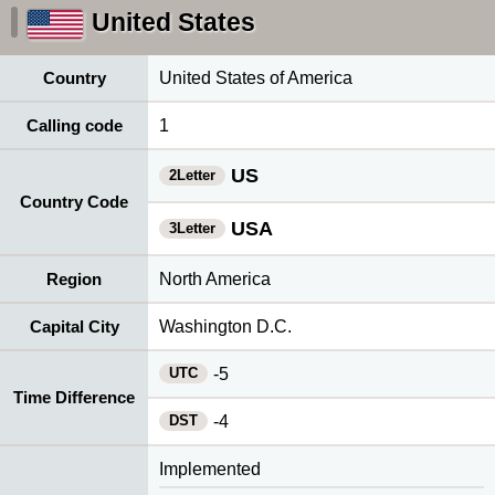
United States
Country
United States of America
Calling code
1
US
2Letter
Country Code
USA
3Letter
Region
North America
Capital City
Washington D.C.
UTC
-5
Time Difference
DST
-4
Implemented