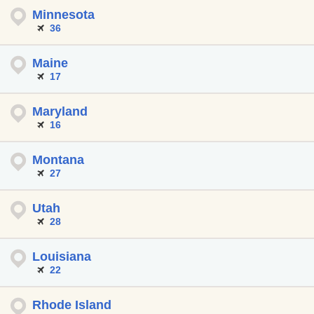
Minnesota
36
Maine
17
Maryland
16
Montana
27
Utah
28
Louisiana
22
Rhode Island