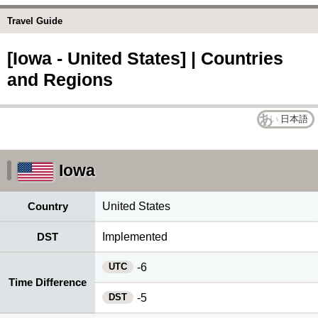
Travel Guide
[Iowa - United States] | Countries
and Regions
日本語
Iowa
Country
United States
DST
Implemented
UTC
-6
Time Difference
DST
-5