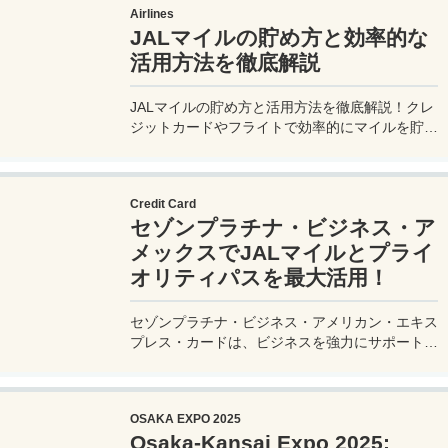
Airlines
JALマイルの貯め方と効率的な
活用方法を徹底解説
JALマイルの貯め方と活用方法を徹底解説！クレ
ジットカードやフライトで効率的にマイルを貯
め、特典航空券をゲット。セゾンプラチナ・ビジ
ネス・アメックスでビジネス経費をマイルに！
Credit Card
セゾンプラチナ・ビジネス・ア
メックスでJALマイルとプライ
オリティパスを最大活用！
セゾンプラチナ・ビジネス・アメリカン・エキス
プレス・カードは、ビジネスを強力にサポートす
るプラチナカードです。世界中の空港ラウンジを
利用できるプライオリティパスが付帯。さらに、
JALマイルが効率的に貯まり、出張が多い方にも
OSAKA EXPO 2025
最適です。初年度の年会費無料も魅力。ステータ
Osaka-Kansai Expo 2025:
スと実用性を兼ね備えたビジネスカードで、あな