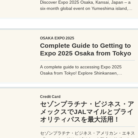
Discover Expo 2025 Osaka, Kansai, Japan – a
six-month global event on Yumeshima island,
themed 'Designing Future Society for Our Lives.'
Explore innovative pavilions, sustainable
solutions, and international culture, expecting 28
million visitors from April to October 2025.
OSAKA EXPO 2025
Complete Guide to Getting to
Expo 2025 Osaka from Tokyo
A complete guide to accessing Expo 2025
Osaka from Tokyo! Explore Shinkansen,
airplane, highway bus, and car options with
detailed routes, travel times, costs, and tips.
Plan your perfect trip to the Yumeshima venue.
Credit Card
セゾンプラチナ・ビジネス・ア
メックスでJALマイルとプライ
オリティパスを最大活用！
セゾンプラチナ・ビジネス・アメリカン・エキス