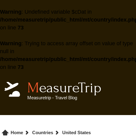
Warning
: Undefined variable $cDat in
/home/measuretrip/public_html/mt/country/index.ph
on line
73
Warning
: Trying to access array offset on value of type
null in
/home/measuretrip/public_html/mt/country/index.ph
on line
73
MeasureTrip
Measuretrip - Travel Blog
Home
Countries
United States