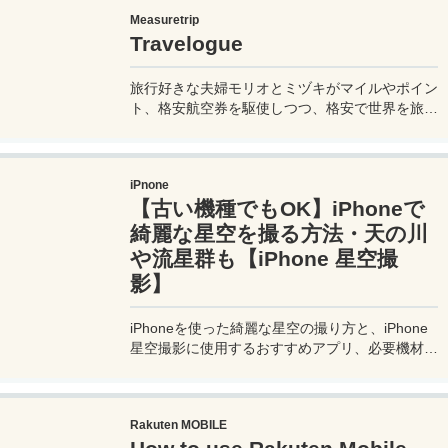
you go on a trip to Macau, it's a good idea to
Measuretrip
know how to ride buses in Macau so you can get
Travelogue
around the place. Let's prepare.
旅行好きな夫婦モリオとミヅキがマイルやポイン
ト、格安航空券を駆使しつつ、格安で世界を旅す
る顔が見える旅行記ブログ。搭乗した飛行機やク
ルーズ船の中の様子、ホテルのレビュー、美味し
いレストラン、お得に旅行できる裏技、旅先での
iPnone
便利な情報、かかった費用など様々な情報をお届
【古い機種でもOK】iPhoneで
け！夫婦喧嘩あり、ホロッと涙することもあり、
中年夫婦の等身大旅行記ブログ。
綺麗な星空を撮る方法・天の川
や流星群も【iPhone 星空撮
影】
iPhoneを使った綺麗な星空の撮り方と、iPhone
星空撮影に使用するおすすめアプリ、必要機材な
どを紹介。最新機種でなくても取れる方法です。
このiPhoneの星空撮影方法を使えば肉眼でも見
るのがやっとな天の川や星雲、そして運が良けれ
Rakuten MOBILE
ば流星群の流れ星も撮影可能なので、iPhoneで
綺麗な星空撮影をしたいときはチャレンジしてみ