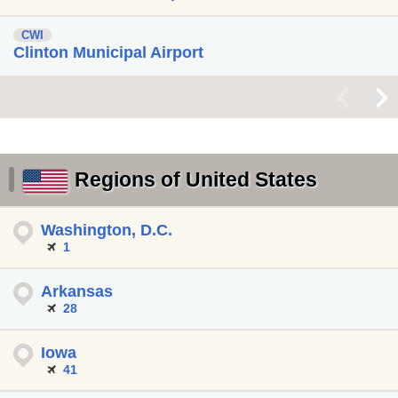
CWI
Clinton Municipal Airport
<
>
Regions of United States
Washington, D.C.
1
Arkansas
28
Iowa
41