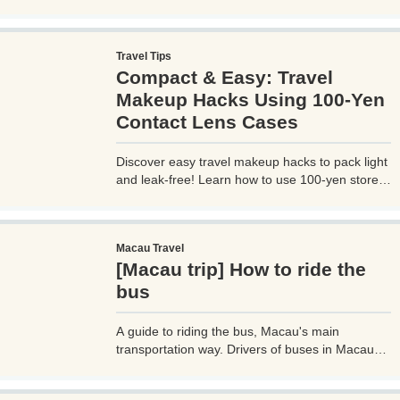
with UBER, you can select your destination and
pay through the UBER app, which is very
convenient. However, you need to be careful
Travel Tips
when using UBER, as if you are not careful, you
Compact & Easy: Travel
may be hit with an unexpectedly high bill.
Makeup Hacks Using 100-Yen
Contact Lens Cases
Discover easy travel makeup hacks to pack light
and leak-free! Learn how to use 100-yen store
contact lens cases for compact skincare and
cosmetics storage, perfect for any trip. Try these
budget-friendly tips today!
Macau Travel
[Macau trip] How to ride the
bus
A guide to riding the bus, Macau's main
transportation way. Drivers of buses in Macau
don't speak much English, so if you don't know
how to use them, it can cause trouble, so before