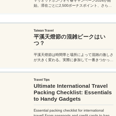
マリオットボンヴォイ春キャンペーン2026が開
始。滞在ごとに2,500ボーナスポイント、さらに
異なるブランド宿泊でエリートナイト1泊分を追
加獲得できます。登録期限・対象期間・注意点を
わかりやすく解説。
Taiwan Travel
平溪天燈節の混雑ピークはい
つ？
平溪天燈節は時間帯と場所によって混雑の激しさ
が大きく変わる。実際に参加して一番きつかった
のはどこか。十分老街、会場周辺、帰り道まで体
験をもとに整理した。
Travel Tips
Ultimate International Travel
Packing Checklist: Essentials
to Handy Gadgets
Essential packing checklist for international
travel! From passports and credit cards to handy