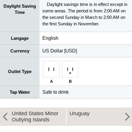
Daylight savings time is in effect except in
Daylight Saving
some areas. The period is from 2:00 AM on
Time
the second Sunday in March to 2:00 AM on
the first Sunday in November.
Langage
English
Currency
US Dollar [USD]
Outlet Type
A
B
Tap Water
Safe to drink
United States Minor
Uruguay
Outlying Islands