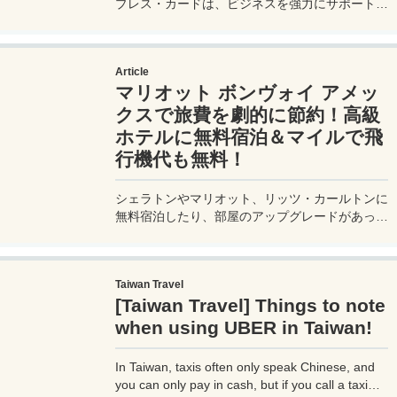
プレス・カードは、ビジネスを強力にサポートす
るプラチナカードです。世界中の空港ラウンジを
利用できるプライオリティパスが付帯。さらに、
JALマイルが効率的に貯まり、出張が多い方にも
Article
最適です。初年度の年会費無料も魅力。ステータ
マリオット ボンヴォイ アメッ
スと実用性を兼ね備えたビジネスカードで、あな
たのビジネスをワンランクアップさせませんか？
クスで旅費を劇的に節約！高級
ホテルに無料宿泊＆マイルで飛
行機代も無料！
シェラトンやマリオット、リッツ・カールトンに
無料宿泊したり、部屋のアップグレードがあった
り、無料でレイトチェックアウトできたり…。世
界中を旅するモリオとミヅキの旅行をアップグレ
ードさせた「 マリオットアメックス プレミアム
Taiwan Travel
カード 」の魅力とメリット、デメリットを交え
[Taiwan Travel] Things to note
詳しく紹介していきたい。
when using UBER in Taiwan!
In Taiwan, taxis often only speak Chinese, and
you can only pay in cash, but if you call a taxi