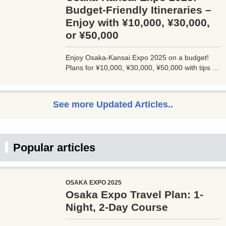
たのビジネスをワンランクアップさせませんか？
Budget-Friendly Itineraries –
Enjoy with ¥10,000, ¥30,000,
or ¥50,000
Enjoy Osaka-Kansai Expo 2025 on a budget!
Plans for ¥10,000, ¥30,000, ¥50,000 with tips to
avoid crowds and explore Osaka.
See more Updated Articles..
Popular articles
OSAKA EXPO 2025
Osaka Expo Travel Plan: 1-
Night, 2-Day Course