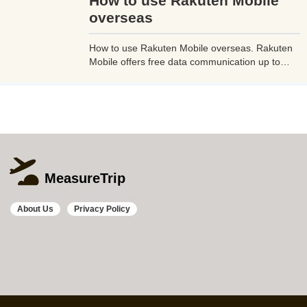
How to use Rakuten Mobile
よう。
overseas
How to use Rakuten Mobile overseas. Rakuten
Mobile offers free data communication up to
2GB even when used overseas. Additionally, if
you use Rakuten Link, a dedicated Rakuten
mobile app, you can make calls from overseas
to Japan free of charge and avoid high charges.
MeasureTrip
About Us
Privacy Policy