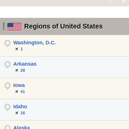
Regions of United States
Washington, D.C.
1
Arkansas
28
Iowa
41
Idaho
16
Alaska