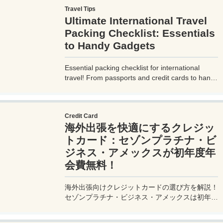
Travel Tips
Ultimate International Travel
Packing Checklist: Essentials
to Handy Gadgets
Essential packing checklist for international
travel! From passports and credit cards to handy
gadgets and destination-specific items, this
complete guide covers everything you need for
a stress-free trip. Perfect for beginners and
Credit Card
seasoned travelers. Explore more at
海外出張を快適にするクレジッ
measuretrip.com!
トカード：セゾンプラチナ・ビ
ジネス・アメックスが初年度年
会費無料！
海外出張向けクレジットカードの選び方を解説！
セゾンプラチナ・ビジネス・アメックスは初年度
年会費無料、セゾンマイルクラブでJALマイル高
還元とラウンジ無料！