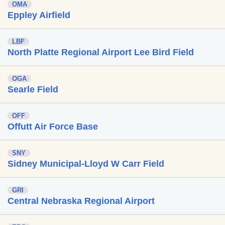
OMA
Eppley Airfield
LBF
North Platte Regional Airport Lee Bird Field
OGA
Searle Field
OFF
Offutt Air Force Base
SNY
Sidney Municipal-Lloyd W Carr Field
GRI
Central Nebraska Regional Airport