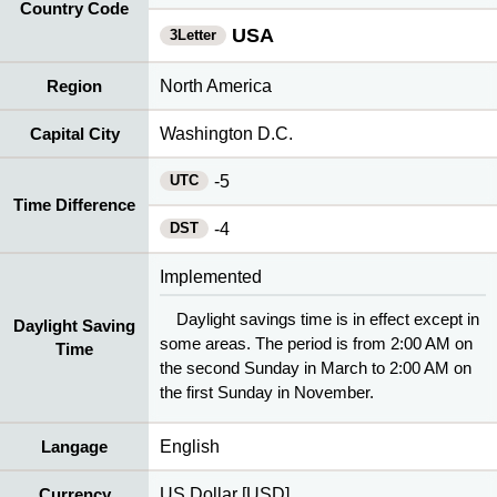
Country Code
USA
3Letter
Region
North America
Capital City
Washington D.C.
UTC
-5
Time Difference
DST
-4
Implemented
Daylight savings time is in effect except in
Daylight Saving
some areas. The period is from 2:00 AM on
Time
the second Sunday in March to 2:00 AM on
the first Sunday in November.
Langage
English
Currency
US Dollar [USD]