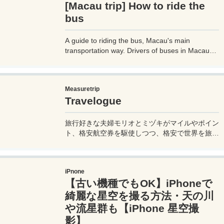
[Macau trip] How to ride the
bus
A guide to riding the bus, Macau's main
transportation way. Drivers of buses in Macau
don't speak much English, so if you don't know
how to use them, it can cause trouble, so before
you go on a trip to Macau, it's a good idea to
Measuretrip
know how to ride buses in Macau so you can get
Travelogue
around the place. Let's prepare.
旅行好きな夫婦モリオとミヅキがマイルやポイン
ト、格安航空券を駆使しつつ、格安で世界を旅す
る顔が見える旅行記ブログ。搭乗した飛行機やク
ルーズ船の中の様子、ホテルのレビュー、美味し
いレストラン、お得に旅行できる裏技、旅先での
iPnone
便利な情報、かかった費用など様々な情報をお届
【古い機種でもOK】iPhoneで
け！夫婦喧嘩あり、ホロッと涙することもあり、
中年夫婦の等身大旅行記ブログ。
綺麗な星空を撮る方法・天の川
や流星群も【iPhone 星空撮
影】