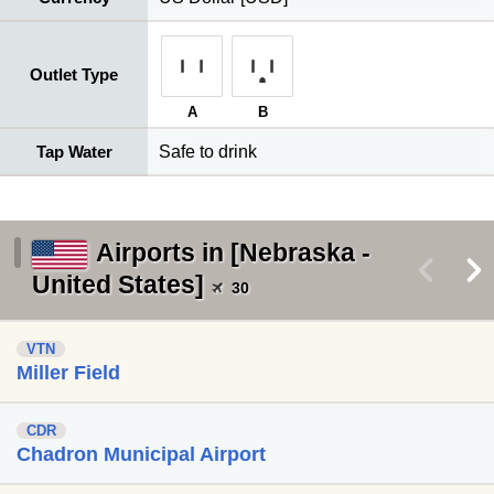
Outlet Type
A
B
Tap Water
Safe to drink
Airports in [Nebraska -
<
>
United States]
30
VTN
Miller Field
CDR
Chadron Municipal Airport