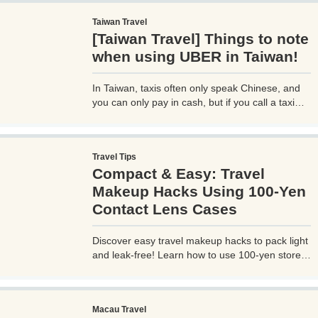
ードさせた「 マリオットアメックス プレミアム
Taiwan Travel
カード 」の魅力とメリット、デメリットを交え
[Taiwan Travel] Things to note
詳しく紹介していきたい。
when using UBER in Taiwan!
In Taiwan, taxis often only speak Chinese, and
you can only pay in cash, but if you call a taxi
with UBER, you can select your destination and
pay through the UBER app, which is very
convenient. However, you need to be careful
Travel Tips
when using UBER, as if you are not careful, you
Compact & Easy: Travel
may be hit with an unexpectedly high bill.
Makeup Hacks Using 100-Yen
Contact Lens Cases
Discover easy travel makeup hacks to pack light
and leak-free! Learn how to use 100-yen store
contact lens cases for compact skincare and
cosmetics storage, perfect for any trip. Try these
budget-friendly tips today!
Macau Travel