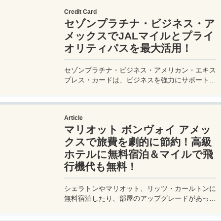
Plan your perfect trip to the Yumeshima venue.
Credit Card
セゾンプラチナ・ビジネス・ア
メックスでJALマイルとプライ
オリティパスを最大活用！
セゾンプラチナ・ビジネス・アメリカン・エキス
プレス・カードは、ビジネスを強力にサポートす
るプラチナカードです。世界中の空港ラウンジを
利用できるプライオリティパスが付帯。さらに、
JALマイルが効率的に貯まり、出張が多い方にも
Article
最適です。初年度の年会費無料も魅力。ステータ
マリオット ボンヴォイ アメッ
スと実用性を兼ね備えたビジネスカードで、あな
たのビジネスをワンランクアップさせませんか？
クスで旅費を劇的に節約！高級
ホテルに無料宿泊＆マイルで飛
行機代も無料！
シェラトンやマリオット、リッツ・カールトンに
無料宿泊したり、部屋のアップグレードがあった
り、無料でレイトチェックアウトできたり…。世
界中を旅するモリオとミヅキの旅行をアップグレ