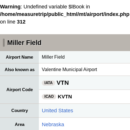
Warning
: Undefined variable $lBook in
/home/measuretrip/public_html/mt/airport/index.php
on line
312
Miller Field
Airport Name
Miller Field
Also known as
Valentine Municipal Airport
VTN
IATA
Airport Code
KVTN
ICAO
United States
Country
Nebraska
Area