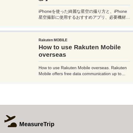
iPhoneを使った綺麗な星空の撮り方と、iPhone
星空撮影に使用するおすすめアプリ、必要機材な
どを紹介。最新機種でなくても取れる方法です。
このiPhoneの星空撮影方法を使えば肉眼でも見
るのがやっとな天の川や星雲、そして運が良けれ
Rakuten MOBILE
ば流星群の流れ星も撮影可能なので、iPhoneで
How to use Rakuten Mobile
綺麗な星空撮影をしたいときはチャレンジしてみ
よう。
overseas
How to use Rakuten Mobile overseas. Rakuten
Mobile offers free data communication up to
2GB even when used overseas. Additionally, if
you use Rakuten Link, a dedicated Rakuten
mobile app, you can make calls from overseas
to Japan free of charge and avoid high charges.
MeasureTrip