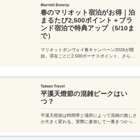
Marriott Bonvoy
春のマリオット宿泊がお得｜泊
まるたび2,500ポイント＋ブラ
ンド宿泊で特典アップ（5/10ま
で）
マリオットボンヴォイ春キャンペーン2026が開
始。滞在ごとに2,500ボーナスポイント、さらに
異なるブランド宿泊でエリートナイト1泊分を追
加獲得できます。登録期限・対象期間・注意点を
わかりやすく解説。
Taiwan Travel
平溪天燈節の混雑ピークはい
つ？
平溪天燈節は時間帯と場所によって混雑の激しさ
が大きく変わる。実際に参加して一番きつかった
のはどこか。十分老街、会場周辺、帰り道まで体
験をもとに整理した。