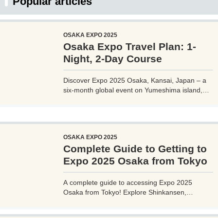
Popular articles
OSAKA EXPO 2025
Osaka Expo Travel Plan: 1-
Night, 2-Day Course
Discover Expo 2025 Osaka, Kansai, Japan – a
six-month global event on Yumeshima island,
themed 'Designing Future Society for Our Lives.'
Explore innovative pavilions, sustainable
solutions, and international culture, expecting 28
million visitors from April to October 2025.
OSAKA EXPO 2025
Complete Guide to Getting to
Expo 2025 Osaka from Tokyo
A complete guide to accessing Expo 2025
Osaka from Tokyo! Explore Shinkansen,
airplane, highway bus, and car options with
detailed routes, travel times, costs, and tips.