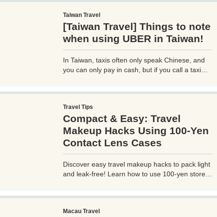
ードさせた「 マリオットアメックス プレミアム
Taiwan Travel
カード 」の魅力とメリット、デメリットを交え
[Taiwan Travel] Things to note
詳しく紹介していきたい。
when using UBER in Taiwan!
In Taiwan, taxis often only speak Chinese, and
you can only pay in cash, but if you call a taxi
with UBER, you can select your destination and
pay through the UBER app, which is very
convenient. However, you need to be careful
Travel Tips
when using UBER, as if you are not careful, you
Compact & Easy: Travel
may be hit with an unexpectedly high bill.
Makeup Hacks Using 100-Yen
Contact Lens Cases
Discover easy travel makeup hacks to pack light
and leak-free! Learn how to use 100-yen store
contact lens cases for compact skincare and
cosmetics storage, perfect for any trip. Try these
budget-friendly tips today!
Macau Travel