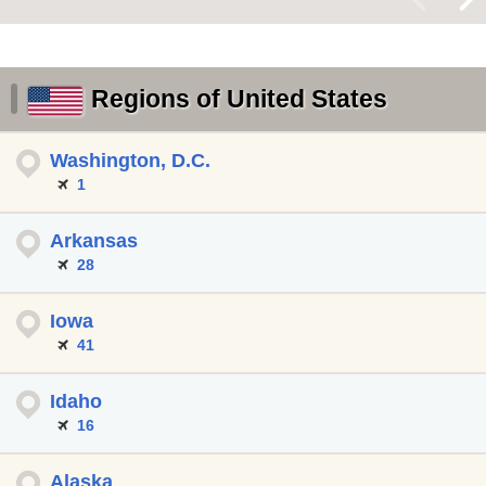
Regions of United States
Washington, D.C.
1
Arkansas
28
Iowa
41
Idaho
16
Alaska