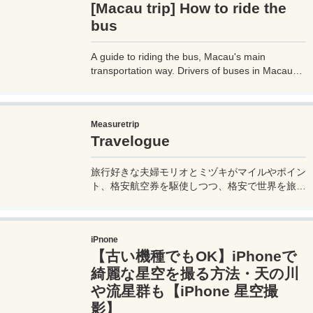
[Macau trip] How to ride the
bus
A guide to riding the bus, Macau's main
transportation way. Drivers of buses in Macau
don't speak much English, so if you don't know
how to use them, it can cause trouble, so before
you go on a trip to Macau, it's a good idea to
Measuretrip
know how to ride buses in Macau so you can get
Travelogue
around the place. Let's prepare.
旅行好きな夫婦モリオとミヅキがマイルやポイン
ト、格安航空券を駆使しつつ、格安で世界を旅す
る顔が見える旅行記ブログ。搭乗した飛行機やク
ルーズ船の中の様子、ホテルのレビュー、美味し
いレストラン、お得に旅行できる裏技、旅先での
iPnone
便利な情報、かかった費用など様々な情報をお届
【古い機種でもOK】iPhoneで
け！夫婦喧嘩あり、ホロッと涙することもあり、
中年夫婦の等身大旅行記ブログ。
綺麗な星空を撮る方法・天の川
や流星群も【iPhone 星空撮
影】