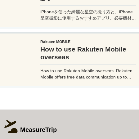
iPhoneを使った綺麗な星空の撮り方と、iPhone
星空撮影に使用するおすすめアプリ、必要機材な
どを紹介。最新機種でなくても取れる方法です。
このiPhoneの星空撮影方法を使えば肉眼でも見
るのがやっとな天の川や星雲、そして運が良けれ
Rakuten MOBILE
ば流星群の流れ星も撮影可能なので、iPhoneで
How to use Rakuten Mobile
綺麗な星空撮影をしたいときはチャレンジしてみ
よう。
overseas
How to use Rakuten Mobile overseas. Rakuten
Mobile offers free data communication up to
2GB even when used overseas. Additionally, if
you use Rakuten Link, a dedicated Rakuten
mobile app, you can make calls from overseas
to Japan free of charge and avoid high charges.
MeasureTrip