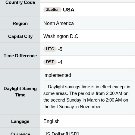
Country Code
USA
3Letter
Region
North America
Capital City
Washington D.C.
UTC
-5
Time Difference
DST
-4
Implemented
Daylight savings time is in effect except in
Daylight Saving
some areas. The period is from 2:00 AM on
Time
the second Sunday in March to 2:00 AM on
the first Sunday in November.
Langage
English
Currency
US Dollar [USD]