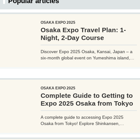
Popular articles
OSAKA EXPO 2025
Osaka Expo Travel Plan: 1-
Night, 2-Day Course
Discover Expo 2025 Osaka, Kansai, Japan – a
six-month global event on Yumeshima island,
themed 'Designing Future Society for Our Lives.'
Explore innovative pavilions, sustainable
solutions, and international culture, expecting 28
million visitors from April to October 2025.
OSAKA EXPO 2025
Complete Guide to Getting to
Expo 2025 Osaka from Tokyo
A complete guide to accessing Expo 2025
Osaka from Tokyo! Explore Shinkansen,
airplane, highway bus, and car options with
detailed routes, travel times, costs, and tips.