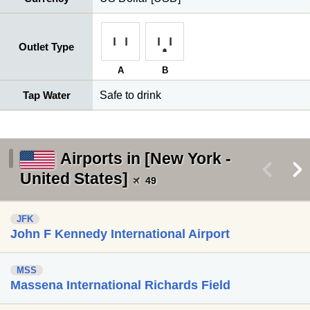
Outlet Type
A
B
Tap Water
Safe to drink
Airports in [New York -
<
>
United States]
49
JFK
John F Kennedy International Airport
MSS
Massena International Richards Field