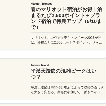
Marriott Bonvoy
春のマリオット宿泊がお得｜泊
まるたび2,500ポイント＋ブラ
ンド宿泊で特典アップ（5/10ま
で）
マリオットボンヴォイ春キャンペーン2026が開
始。滞在ごとに2,500ボーナスポイント、さらに
異なるブランド宿泊でエリートナイト1泊分を追
加獲得できます。登録期限・対象期間・注意点を
わかりやすく解説。
Taiwan Travel
平溪天燈節の混雑ピークはい
つ？
平溪天燈節は時間帯と場所によって混雑の激しさ
が大きく変わる。実際に参加して一番きつかった
のはどこか。十分老街、会場周辺、帰り道まで体
験をもとに整理した。