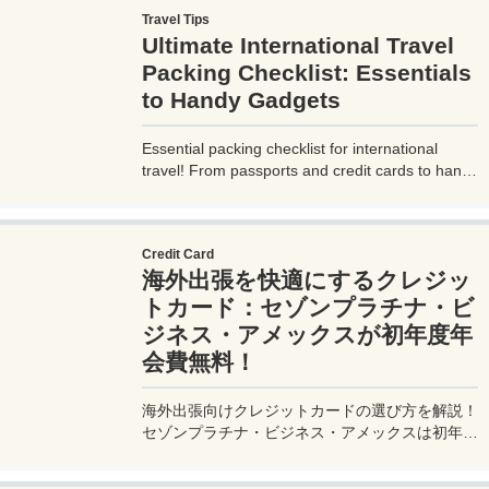
Travel Tips
Ultimate International Travel
Packing Checklist: Essentials
to Handy Gadgets
Essential packing checklist for international
travel! From passports and credit cards to handy
gadgets and destination-specific items, this
complete guide covers everything you need for
a stress-free trip. Perfect for beginners and
Credit Card
seasoned travelers. Explore more at
海外出張を快適にするクレジッ
measuretrip.com!
トカード：セゾンプラチナ・ビ
ジネス・アメックスが初年度年
会費無料！
海外出張向けクレジットカードの選び方を解説！
セゾンプラチナ・ビジネス・アメックスは初年度
年会費無料、セゾンマイルクラブでJALマイル高
還元とラウンジ無料！