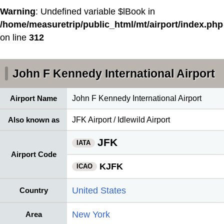
Warning
: Undefined variable $lBook in
/home/measuretrip/public_html/mt/airport/index.php
on line
312
John F Kennedy International Airport
Airport Name
John F Kennedy International Airport
Also known as
JFK Airport / Idlewild Airport
JFK
IATA
Airport Code
KJFK
ICAO
United States
Country
New York
Area