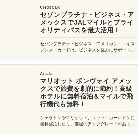
Plan your perfect trip to the Yumeshima venue.
Credit Card
セゾンプラチナ・ビジネス・ア
メックスでJALマイルとプライ
オリティパスを最大活用！
セゾンプラチナ・ビジネス・アメリカン・エキス
プレス・カードは、ビジネスを強力にサポートす
るプラチナカードです。世界中の空港ラウンジを
利用できるプライオリティパスが付帯。さらに、
JALマイルが効率的に貯まり、出張が多い方にも
Article
最適です。初年度の年会費無料も魅力。ステータ
マリオット ボンヴォイ アメッ
スと実用性を兼ね備えたビジネスカードで、あな
たのビジネスをワンランクアップさせませんか？
クスで旅費を劇的に節約！高級
ホテルに無料宿泊＆マイルで飛
行機代も無料！
シェラトンやマリオット、リッツ・カールトンに
無料宿泊したり、部屋のアップグレードがあった
り、無料でレイトチェックアウトできたり…。世
界中を旅するモリオとミヅキの旅行をアップグレ