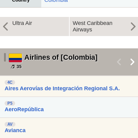
Colombia
Ultra Air
West Caribbean
Airways
Airlines of [Colombia]
<
>
35
4C
Aires Aerovías de Integración Regional S.A.
P5
AeroRepública
AV
Avianca