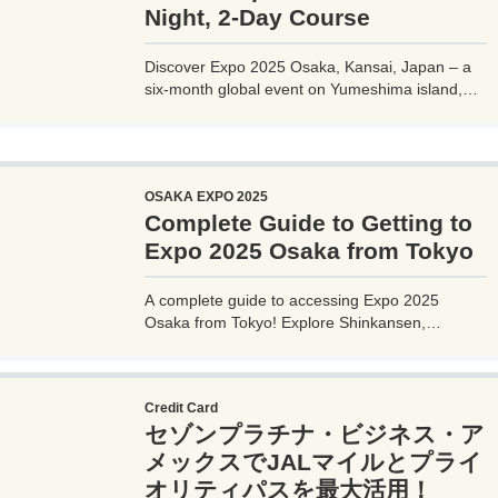
Night, 2-Day Course
Discover Expo 2025 Osaka, Kansai, Japan – a
six-month global event on Yumeshima island,
themed 'Designing Future Society for Our Lives.'
Explore innovative pavilions, sustainable
solutions, and international culture, expecting 28
million visitors from April to October 2025.
OSAKA EXPO 2025
Complete Guide to Getting to
Expo 2025 Osaka from Tokyo
A complete guide to accessing Expo 2025
Osaka from Tokyo! Explore Shinkansen,
airplane, highway bus, and car options with
detailed routes, travel times, costs, and tips.
Plan your perfect trip to the Yumeshima venue.
Credit Card
セゾンプラチナ・ビジネス・ア
メックスでJALマイルとプライ
オリティパスを最大活用！