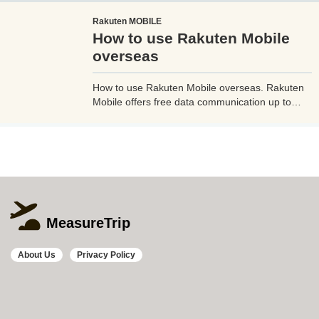
るのがやっとな天の川や星雲、そして運が良けれ
Rakuten MOBILE
ば流星群の流れ星も撮影可能なので、iPhoneで
How to use Rakuten Mobile
綺麗な星空撮影をしたいときはチャレンジしてみ
よう。
overseas
How to use Rakuten Mobile overseas. Rakuten
Mobile offers free data communication up to
2GB even when used overseas. Additionally, if
you use Rakuten Link, a dedicated Rakuten
mobile app, you can make calls from overseas
to Japan free of charge and avoid high charges.
MeasureTrip
About Us
Privacy Policy