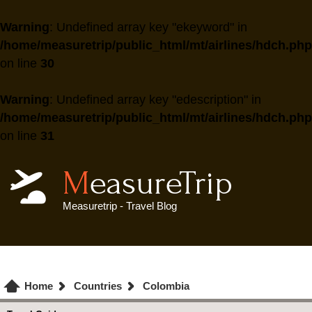
Warning
: Undefined array key "ekeyword" in
/home/measuretrip/public_html/mt/airlines/hdch.php
on line
30
Warning
: Undefined array key "edescription" in
/home/measuretrip/public_html/mt/airlines/hdch.php
on line
31
MeasureTrip
Measuretrip - Travel Blog
Home
Countries
Colombia