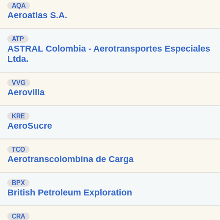
AQA
Aeroatlas S.A.
ATP
ASTRAL Colombia - Aerotransportes Especiales
Ltda.
VVG
Aerovilla
KRE
AeroSucre
TCO
Aerotranscolombina de Carga
BPX
British Petroleum Exploration
CRA