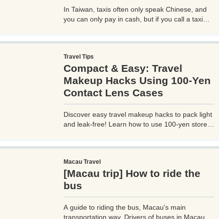
In Taiwan, taxis often only speak Chinese, and
you can only pay in cash, but if you call a taxi
with UBER, you can select your destination and
pay through the UBER app, which is very
convenient. However, you need to be careful
Travel Tips
when using UBER, as if you are not careful, you
Compact & Easy: Travel
may be hit with an unexpectedly high bill.
Makeup Hacks Using 100-Yen
Contact Lens Cases
Discover easy travel makeup hacks to pack light
and leak-free! Learn how to use 100-yen store
contact lens cases for compact skincare and
cosmetics storage, perfect for any trip. Try these
budget-friendly tips today!
Macau Travel
[Macau trip] How to ride the
bus
A guide to riding the bus, Macau's main
transportation way. Drivers of buses in Macau