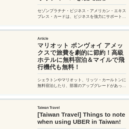
セゾンプラチナ・ビジネス・アメリカン・エキス
プレス・カードは、ビジネスを強力にサポートす
るプラチナカードです。世界中の空港ラウンジを
利用できるプライオリティパスが付帯。さらに、
JALマイルが効率的に貯まり、出張が多い方にも
Article
最適です。初年度の年会費無料も魅力。ステータ
マリオット ボンヴォイ アメッ
スと実用性を兼ね備えたビジネスカードで、あな
たのビジネスをワンランクアップさせませんか？
クスで旅費を劇的に節約！高級
ホテルに無料宿泊＆マイルで飛
行機代も無料！
シェラトンやマリオット、リッツ・カールトンに
無料宿泊したり、部屋のアップグレードがあった
り、無料でレイトチェックアウトできたり…。世
界中を旅するモリオとミヅキの旅行をアップグレ
ードさせた「 マリオットアメックス プレミアム
Taiwan Travel
カード 」の魅力とメリット、デメリットを交え
[Taiwan Travel] Things to note
詳しく紹介していきたい。
when using UBER in Taiwan!