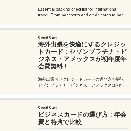
Essential packing checklist for international
travel! From passports and credit cards to handy
gadgets and destination-specific items, this
complete guide covers everything you need for
a stress-free trip. Perfect for beginners and
Credit Card
seasoned travelers. Explore more at
海外出張を快適にするクレジッ
measuretrip.com!
トカード：セゾンプラチナ・ビ
ジネス・アメックスが初年度年
会費無料！
海外出張向けクレジットカードの選び方を解説！
セゾンプラチナ・ビジネス・アメックスは初年度
年会費無料、セゾンマイルクラブでJALマイル高
還元とラウンジ無料！
Credit Card
ビジネスカードの選び方：年会
費と特典で比較