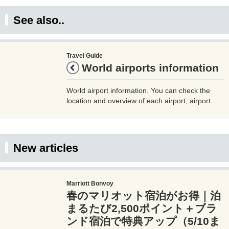
See also..
Travel Guide
World airports information
World airport information. You can check the
location and overview of each airport, airport
code (IATA), information on the country where
the airport is located, etc. Please use this as a
reference when traveling.
New articles
Marriott Bonvoy
春のマリオット宿泊がお得｜泊
まるたび2,500ポイント＋ブラ
ンド宿泊で特典アップ（5/10ま