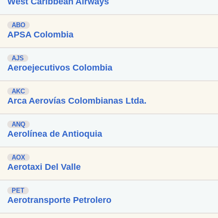
West Caribbean Airways
ABO
APSA Colombia
AJS
Aeroejecutivos Colombia
AKC
Arca Aerovías Colombianas Ltda.
ANQ
Aerolínea de Antioquia
AOX
Aerotaxi Del Valle
PET
Aerotransporte Petrolero