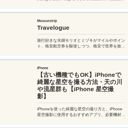
don't speak much English, so if you don't know
how to use them, it can cause trouble, so before
you go on a trip to Macau, it's a good idea to
Measuretrip
know how to ride buses in Macau so you can get
Travelogue
around the place. Let's prepare.
旅行好きな夫婦モリオとミヅキがマイルやポイン
ト、格安航空券を駆使しつつ、格安で世界を旅す
る顔が見える旅行記ブログ。搭乗した飛行機やク
ルーズ船の中の様子、ホテルのレビュー、美味し
いレストラン、お得に旅行できる裏技、旅先での
iPnone
便利な情報、かかった費用など様々な情報をお届
【古い機種でもOK】iPhoneで
け！夫婦喧嘩あり、ホロッと涙することもあり、
中年夫婦の等身大旅行記ブログ。
綺麗な星空を撮る方法・天の川
や流星群も【iPhone 星空撮
影】
iPhoneを使った綺麗な星空の撮り方と、iPhone
星空撮影に使用するおすすめアプリ、必要機材な
どを紹介。最新機種でなくても取れる方法です。
このiPhoneの星空撮影方法を使えば肉眼でも見