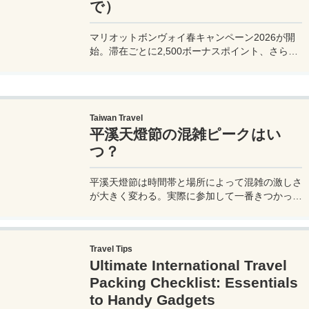
で）
マリオットボンヴォイ春キャンペーン2026が開
始。滞在ごとに2,500ボーナスポイント、さらに
異なるブランド宿泊でエリートナイト1泊分を追
加獲得できます。登録期限・対象期間・注意点を
わかりやすく解説。
Taiwan Travel
平溪天燈節の混雑ピークはい
つ？
平溪天燈節は時間帯と場所によって混雑の激しさ
が大きく変わる。実際に参加して一番きつかった
のはどこか。十分老街、会場周辺、帰り道まで体
験をもとに整理した。
Travel Tips
Ultimate International Travel
Packing Checklist: Essentials
to Handy Gadgets