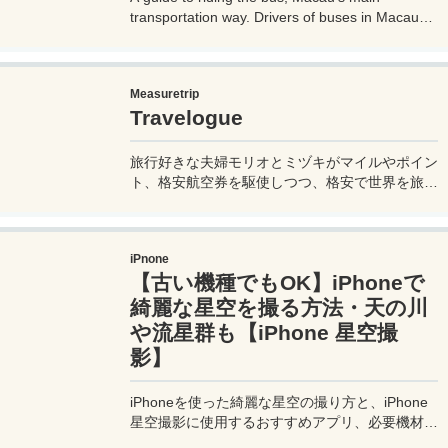
transportation way. Drivers of buses in Macau
don't speak much English, so if you don't know
how to use them, it can cause trouble, so before
you go on a trip to Macau, it's a good idea to
Measuretrip
know how to ride buses in Macau so you can get
Travelogue
around the place. Let's prepare.
旅行好きな夫婦モリオとミヅキがマイルやポイン
ト、格安航空券を駆使しつつ、格安で世界を旅す
る顔が見える旅行記ブログ。搭乗した飛行機やク
ルーズ船の中の様子、ホテルのレビュー、美味し
いレストラン、お得に旅行できる裏技、旅先での
iPnone
便利な情報、かかった費用など様々な情報をお届
【古い機種でもOK】iPhoneで
け！夫婦喧嘩あり、ホロッと涙することもあり、
中年夫婦の等身大旅行記ブログ。
綺麗な星空を撮る方法・天の川
や流星群も【iPhone 星空撮
影】
iPhoneを使った綺麗な星空の撮り方と、iPhone
星空撮影に使用するおすすめアプリ、必要機材な
どを紹介。最新機種でなくても取れる方法です。