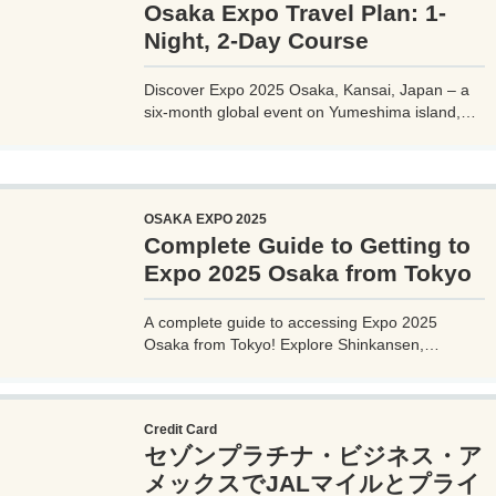
Osaka Expo Travel Plan: 1-
Night, 2-Day Course
Discover Expo 2025 Osaka, Kansai, Japan – a
six-month global event on Yumeshima island,
themed 'Designing Future Society for Our Lives.'
Explore innovative pavilions, sustainable
solutions, and international culture, expecting 28
million visitors from April to October 2025.
OSAKA EXPO 2025
Complete Guide to Getting to
Expo 2025 Osaka from Tokyo
A complete guide to accessing Expo 2025
Osaka from Tokyo! Explore Shinkansen,
airplane, highway bus, and car options with
detailed routes, travel times, costs, and tips.
Plan your perfect trip to the Yumeshima venue.
Credit Card
セゾンプラチナ・ビジネス・ア
メックスでJALマイルとプライ