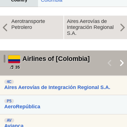
Colombia
Aerotransporte
Aires Aerovías de
Petrolero
Integración Regional
S.A.
Airlines of [Colombia]
<
>
35
4C
Aires Aerovías de Integración Regional S.A.
P5
AeroRepública
AV
Avianca