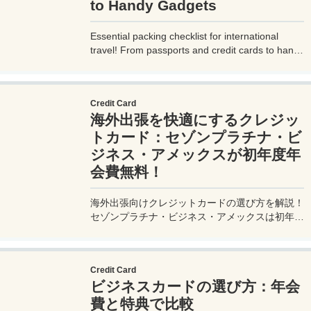
to Handy Gadgets
Essential packing checklist for international
travel! From passports and credit cards to handy
gadgets and destination-specific items, this
complete guide covers everything you need for
a stress-free trip. Perfect for beginners and
Credit Card
seasoned travelers. Explore more at
海外出張を快適にするクレジッ
measuretrip.com!
トカード：セゾンプラチナ・ビ
ジネス・アメックスが初年度年
会費無料！
海外出張向けクレジットカードの選び方を解説！
セゾンプラチナ・ビジネス・アメックスは初年度
年会費無料、セゾンマイルクラブでJALマイル高
還元とラウンジ無料！
Credit Card
ビジネスカードの選び方：年会
費と特典で比較