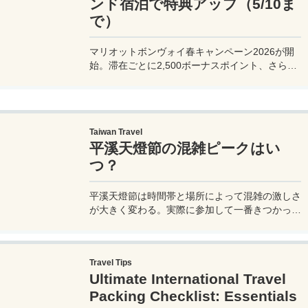
ンド宿泊で特典アップ（5/10ま
で）
マリオットボンヴォイ春キャンペーン2026が開
始。滞在ごとに2,500ボーナスポイント、さらに
異なるブランド宿泊でエリートナイト1泊分を追
加獲得できます。登録期限・対象期間・注意点を
わかりやすく解説。
Taiwan Travel
平溪天燈節の混雑ピークはい
つ？
平溪天燈節は時間帯と場所によって混雑の激しさ
が大きく変わる。実際に参加して一番きつかった
のはどこか。十分老街、会場周辺、帰り道まで体
験をもとに整理した。
Travel Tips
Ultimate International Travel
Packing Checklist: Essentials