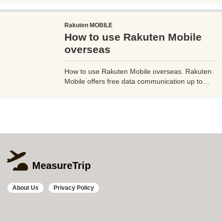
このiPhoneの星空撮影方法を使えば肉眼でも見
るのがやっとな天の川や星雲、そして運が良けれ
Rakuten MOBILE
ば流星群の流れ星も撮影可能なので、iPhoneで
How to use Rakuten Mobile
綺麗な星空撮影をしたいときはチャレンジしてみ
よう。
overseas
How to use Rakuten Mobile overseas. Rakuten
Mobile offers free data communication up to
2GB even when used overseas. Additionally, if
you use Rakuten Link, a dedicated Rakuten
mobile app, you can make calls from overseas
to Japan free of charge and avoid high charges.
MeasureTrip
About Us
Privacy Policy