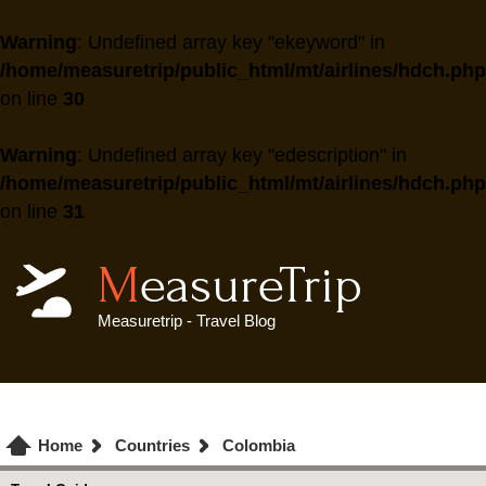
Warning
: Undefined array key "ekeyword" in
/home/measuretrip/public_html/mt/airlines/hdch.php
on line
30
Warning
: Undefined array key "edescription" in
/home/measuretrip/public_html/mt/airlines/hdch.php
on line
31
MeasureTrip
Measuretrip - Travel Blog
Home
Countries
Colombia