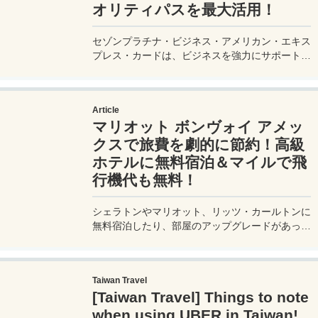
オリティパスを最大活用！
セゾンプラチナ・ビジネス・アメリカン・エキス
プレス・カードは、ビジネスを強力にサポートす
るプラチナカードです。世界中の空港ラウンジを
利用できるプライオリティパスが付帯。さらに、
JALマイルが効率的に貯まり、出張が多い方にも
Article
最適です。初年度の年会費無料も魅力。ステータ
マリオット ボンヴォイ アメッ
スと実用性を兼ね備えたビジネスカードで、あな
たのビジネスをワンランクアップさせませんか？
クスで旅費を劇的に節約！高級
ホテルに無料宿泊＆マイルで飛
行機代も無料！
シェラトンやマリオット、リッツ・カールトンに
無料宿泊したり、部屋のアップグレードがあった
り、無料でレイトチェックアウトできたり…。世
界中を旅するモリオとミヅキの旅行をアップグレ
ードさせた「 マリオットアメックス プレミアム
Taiwan Travel
カード 」の魅力とメリット、デメリットを交え
[Taiwan Travel] Things to note
詳しく紹介していきたい。
when using UBER in Taiwan!