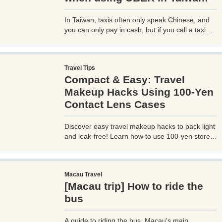
In Taiwan, taxis often only speak Chinese, and
you can only pay in cash, but if you call a taxi
with UBER, you can select your destination and
pay through the UBER app, which is very
convenient. However, you need to be careful
Travel Tips
when using UBER, as if you are not careful, you
Compact & Easy: Travel
may be hit with an unexpectedly high bill.
Makeup Hacks Using 100-Yen
Contact Lens Cases
Discover easy travel makeup hacks to pack light
and leak-free! Learn how to use 100-yen store
contact lens cases for compact skincare and
cosmetics storage, perfect for any trip. Try these
budget-friendly tips today!
Macau Travel
[Macau trip] How to ride the
bus
A guide to riding the bus, Macau's main