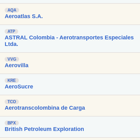
AQA
Aeroatlas S.A.
ATP
ASTRAL Colombia - Aerotransportes Especiales
Ltda.
VVG
Aerovilla
KRE
AeroSucre
TCO
Aerotranscolombina de Carga
BPX
British Petroleum Exploration