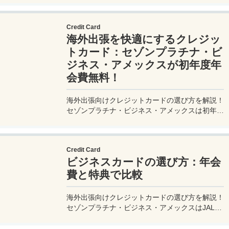
complete guide covers everything you need for
a stress-free trip. Perfect for beginners and
Credit Card
seasoned travelers. Explore more at
海外出張を快適にするクレジッ
measuretrip.com!
トカード：セゾンプラチナ・ビ
ジネス・アメックスが初年度年
会費無料！
海外出張向けクレジットカードの選び方を解説！
セゾンプラチナ・ビジネス・アメックスは初年度
年会費無料、セゾンマイルクラブでJALマイル高
還元とラウンジ無料！
Credit Card
ビジネスカードの選び方：年会
費と特典で比較
海外出張向けクレジットカードの選び方を解説！
セゾンプラチナ・ビジネス・アメックスはJALマ
イル高還元とラウンジ無料で出張を快適に。年会
費33,000円！