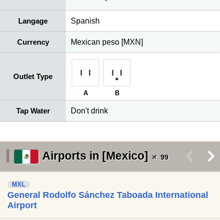
Langage
Spanish
Currency
Mexican peso [MXN]
Outlet Type
A
B
Tap Water
Don't drink
Airports in [Mexico]
<
>
99
MXL
General Rodolfo Sánchez Taboada International
Airport