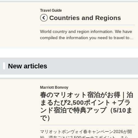
Travel Guide
Countries and Regions
World country and region information. We have
compiled the information you need to travel to
each country and region, such as the country
code, time difference, airports, airlines, outlet
shape, currency, and whether or not tap water is
drinkable. Please use this as a reference when
New articles
traveling.
Marriott Bonvoy
春のマリオット宿泊がお得｜泊
まるたび2,500ポイント＋ブラ
ンド宿泊で特典アップ（5/10ま
で）
マリオットボンヴォイ春キャンペーン2026が開
始。滞在ごとに2,500ボーナスポイント、さらに