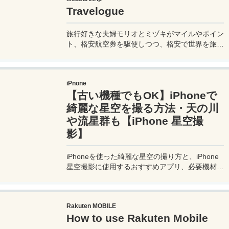
know how to ride buses in Macau so you can get
Travelogue
around the place. Let's prepare.
旅行好きな夫婦モリオとミヅキがマイルやポイン
ト、格安航空券を駆使しつつ、格安で世界を旅す
る顔が見える旅行記ブログ。搭乗した飛行機やク
ルーズ船の中の様子、ホテルのレビュー、美味し
いレストラン、お得に旅行できる裏技、旅先での
iPnone
便利な情報、かかった費用など様々な情報をお届
【古い機種でもOK】iPhoneで
け！夫婦喧嘩あり、ホロッと涙することもあり、
中年夫婦の等身大旅行記ブログ。
綺麗な星空を撮る方法・天の川
や流星群も【iPhone 星空撮
影】
iPhoneを使った綺麗な星空の撮り方と、iPhone
星空撮影に使用するおすすめアプリ、必要機材な
どを紹介。最新機種でなくても取れる方法です。
このiPhoneの星空撮影方法を使えば肉眼でも見
るのがやっとな天の川や星雲、そして運が良けれ
Rakuten MOBILE
ば流星群の流れ星も撮影可能なので、iPhoneで
How to use Rakuten Mobile
綺麗な星空撮影をしたいときはチャレンジしてみ
よう。