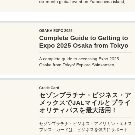
six-month global event on Yumeshima island,
themed 'Designing Future Society for Our Lives.'
Explore innovative pavilions, sustainable
solutions, and international culture, expecting 28
million visitors from April to October 2025.
OSAKA EXPO 2025
Complete Guide to Getting to
Expo 2025 Osaka from Tokyo
A complete guide to accessing Expo 2025
Osaka from Tokyo! Explore Shinkansen,
airplane, highway bus, and car options with
detailed routes, travel times, costs, and tips.
Plan your perfect trip to the Yumeshima venue.
Credit Card
セゾンプラチナ・ビジネス・ア
メックスでJALマイルとプライ
オリティパスを最大活用！
セゾンプラチナ・ビジネス・アメリカン・エキス
プレス・カードは、ビジネスを強力にサポートす