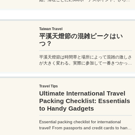
異なるブランド宿泊でエリートナイト1泊分を追
加獲得できます。登録期限・対象期間・注意点を
わかりやすく解説。
Taiwan Travel
平溪天燈節の混雑ピークはい
つ？
平溪天燈節は時間帯と場所によって混雑の激しさ
が大きく変わる。実際に参加して一番きつかった
のはどこか。十分老街、会場周辺、帰り道まで体
験をもとに整理した。
Travel Tips
Ultimate International Travel
Packing Checklist: Essentials
to Handy Gadgets
Essential packing checklist for international
travel! From passports and credit cards to handy
gadgets and destination-specific items, this