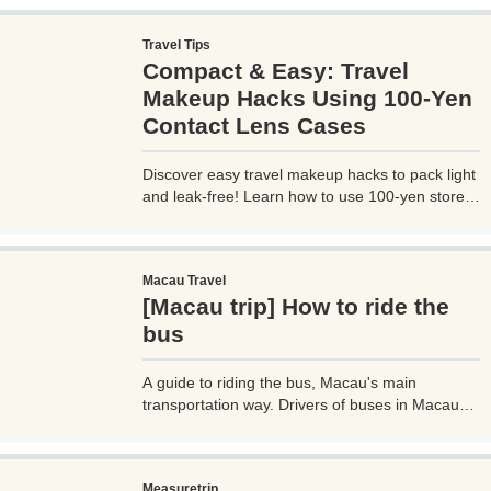
pay through the UBER app, which is very
convenient. However, you need to be careful
Travel Tips
when using UBER, as if you are not careful, you
Compact & Easy: Travel
may be hit with an unexpectedly high bill.
Makeup Hacks Using 100-Yen
Contact Lens Cases
Discover easy travel makeup hacks to pack light
and leak-free! Learn how to use 100-yen store
contact lens cases for compact skincare and
cosmetics storage, perfect for any trip. Try these
budget-friendly tips today!
Macau Travel
[Macau trip] How to ride the
bus
A guide to riding the bus, Macau's main
transportation way. Drivers of buses in Macau
don't speak much English, so if you don't know
how to use them, it can cause trouble, so before
you go on a trip to Macau, it's a good idea to
Measuretrip