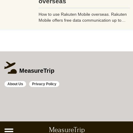
overseas
How to use Rakuten Mobile overseas. Rakuten
Mobile offers free data communication up to
2GB even when used overseas. Additionally, if
you use Rakuten Link, a dedicated Rakuten
mobile app, you can make calls from overseas
to Japan free of charge and avoid high charges.
MeasureTrip
About Us
Privacy Policy
MeasureTrip