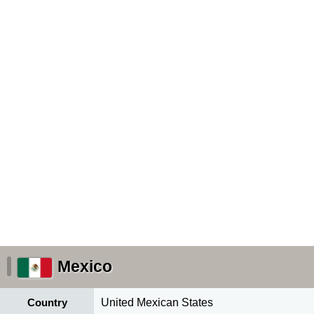
Mexico
Country
United Mexican States