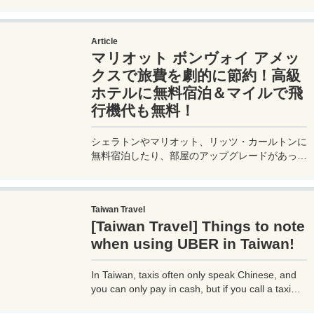
るプラチナカードです。世界中の空港ラウンジを
利用できるプライオリティパスが付帯。さらに、
JALマイルが効率的に貯まり、出張が多い方にも
Article
最適です。初年度の年会費無料も魅力。ステータ
マリオット ボンヴォイ アメッ
スと実用性を兼ね備えたビジネスカードで、あな
たのビジネスをワンランクアップさせませんか？
クスで旅費を劇的に節約！高級
ホテルに無料宿泊＆マイルで飛
行機代も無料！
シェラトンやマリオット、リッツ・カールトンに
無料宿泊したり、部屋のアップグレードがあった
り、無料でレイトチェックアウトできたり…。世
界中を旅するモリオとミヅキの旅行をアップグレ
ードさせた「 マリオットアメックス プレミアム
Taiwan Travel
カード 」の魅力とメリット、デメリットを交え
[Taiwan Travel] Things to note
詳しく紹介していきたい。
when using UBER in Taiwan!
In Taiwan, taxis often only speak Chinese, and
you can only pay in cash, but if you call a taxi
with UBER, you can select your destination and