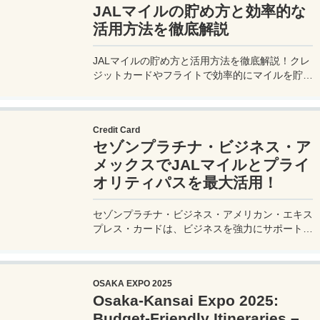
JALマイルの貯め方と効率的な
活用方法を徹底解説
JALマイルの貯め方と活用方法を徹底解説！クレ
ジットカードやフライトで効率的にマイルを貯
め、特典航空券をゲット。セゾンプラチナ・ビジ
ネス・アメックスでビジネス経費をマイルに！
Credit Card
セゾンプラチナ・ビジネス・ア
メックスでJALマイルとプライ
オリティパスを最大活用！
セゾンプラチナ・ビジネス・アメリカン・エキス
プレス・カードは、ビジネスを強力にサポートす
るプラチナカードです。世界中の空港ラウンジを
利用できるプライオリティパスが付帯。さらに、
JALマイルが効率的に貯まり、出張が多い方にも
OSAKA EXPO 2025
最適です。初年度の年会費無料も魅力。ステータ
Osaka-Kansai Expo 2025:
スと実用性を兼ね備えたビジネスカードで、あな
たのビジネスをワンランクアップさせませんか？
Budget-Friendly Itineraries –