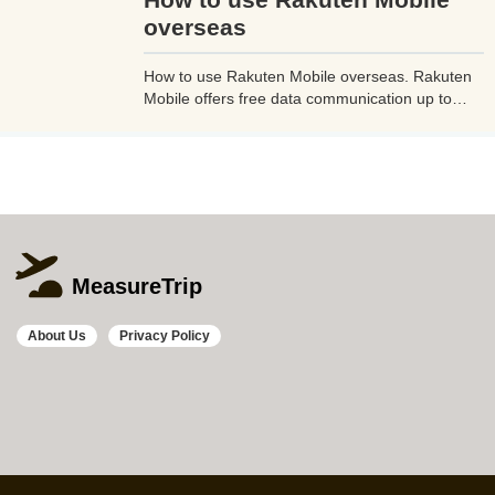
よう。
overseas
How to use Rakuten Mobile overseas. Rakuten
Mobile offers free data communication up to
2GB even when used overseas. Additionally, if
you use Rakuten Link, a dedicated Rakuten
mobile app, you can make calls from overseas
to Japan free of charge and avoid high charges.
MeasureTrip
About Us
Privacy Policy