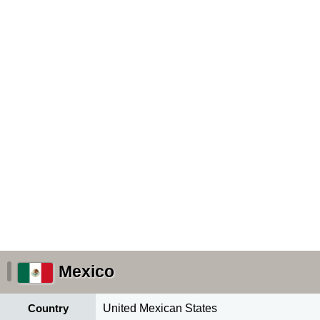
Mexico
Country
United Mexican States