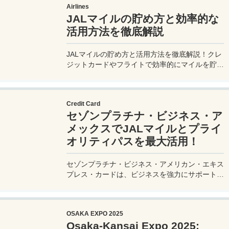
Airlines
JALマイルの貯め方と効率的な
活用方法を徹底解説
JALマイルの貯め方と活用方法を徹底解説！クレ
ジットカードやフライトで効率的にマイルを貯
め、特典航空券をゲット。セゾンプラチナ・ビジ
ネス・アメックスでビジネス経費をマイルに！
Credit Card
セゾンプラチナ・ビジネス・ア
メックスでJALマイルとプライ
オリティパスを最大活用！
セゾンプラチナ・ビジネス・アメリカン・エキス
プレス・カードは、ビジネスを強力にサポートす
るプラチナカードです。世界中の空港ラウンジを
利用できるプライオリティパスが付帯。さらに、
JALマイルが効率的に貯まり、出張が多い方にも
OSAKA EXPO 2025
最適です。初年度の年会費無料も魅力。ステータ
Osaka-Kansai Expo 2025:
スと実用性を兼ね備えたビジネスカードで、あな