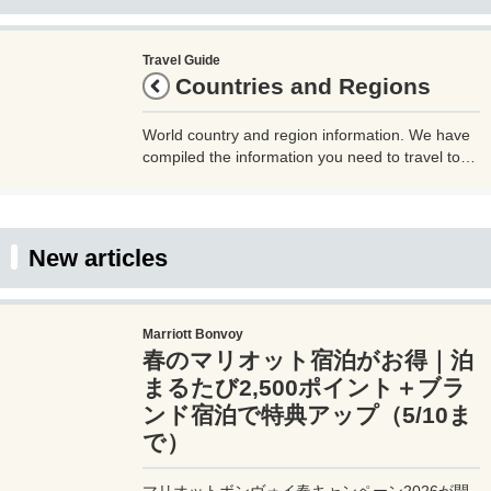
Travel Guide
Countries and Regions
World country and region information. We have
compiled the information you need to travel to
each country and region, such as the country
code, time difference, airports, airlines, outlet
shape, currency, and whether or not tap water is
drinkable. Please use this as a reference when
New articles
traveling.
Marriott Bonvoy
春のマリオット宿泊がお得｜泊
まるたび2,500ポイント＋ブラ
ンド宿泊で特典アップ（5/10ま
で）
マリオットボンヴォイ春キャンペーン2026が開