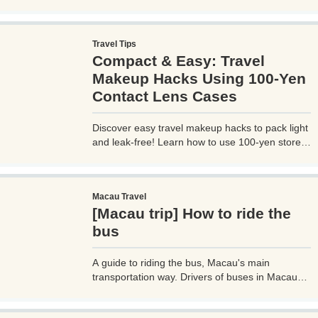
with UBER, you can select your destination and
pay through the UBER app, which is very
convenient. However, you need to be careful
Travel Tips
when using UBER, as if you are not careful, you
Compact & Easy: Travel
may be hit with an unexpectedly high bill.
Makeup Hacks Using 100-Yen
Contact Lens Cases
Discover easy travel makeup hacks to pack light
and leak-free! Learn how to use 100-yen store
contact lens cases for compact skincare and
cosmetics storage, perfect for any trip. Try these
budget-friendly tips today!
Macau Travel
[Macau trip] How to ride the
bus
A guide to riding the bus, Macau's main
transportation way. Drivers of buses in Macau
don't speak much English, so if you don't know
how to use them, it can cause trouble, so before