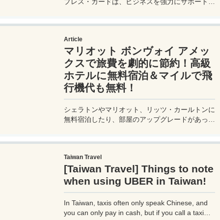
プレス・カードは、ビジネスを強力にサポートす
るプラチナカードです。世界中の空港ラウンジを
利用できるプライオリティパスが付帯。さらに、
JALマイルが効率的に貯まり、出張が多い方にも
Article
最適です。初年度の年会費無料も魅力。ステータ
マリオット ボンヴォイ アメッ
スと実用性を兼ね備えたビジネスカードで、あな
たのビジネスをワンランクアップさせませんか？
クスで旅費を劇的に節約！高級
ホテルに無料宿泊＆マイルで飛
行機代も無料！
シェラトンやマリオット、リッツ・カールトンに
無料宿泊したり、部屋のアップグレードがあった
り、無料でレイトチェックアウトできたり…。世
界中を旅するモリオとミヅキの旅行をアップグレ
ードさせた「 マリオットアメックス プレミアム
Taiwan Travel
カード 」の魅力とメリット、デメリットを交え
[Taiwan Travel] Things to note
詳しく紹介していきたい。
when using UBER in Taiwan!
In Taiwan, taxis often only speak Chinese, and
you can only pay in cash, but if you call a taxi