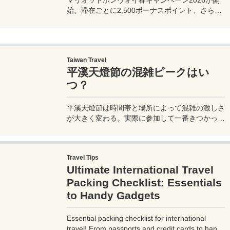
始。滞在ごとに2,500ボーナスポイント、さらに
異なるブランド宿泊でエリートナイト1泊分を追
加獲得できます。登録期限・対象期間・注意点を
わかりやすく解説。
Taiwan Travel
平溪天燈節の混雑ピークはい
つ？
平溪天燈節は時間帯と場所によって混雑の激しさ
が大きく変わる。実際に参加して一番きつかった
のはどこか。十分老街、会場周辺、帰り道まで体
験をもとに整理した。
Travel Tips
Ultimate International Travel
Packing Checklist: Essentials
to Handy Gadgets
Essential packing checklist for international
travel! From passports and credit cards to handy