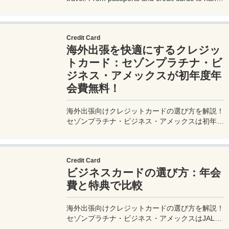
gadgets and destination-specific items, this
complete guide covers everything you need for
a stress-free trip. Perfect for beginners and
Credit Card
seasoned travelers. Explore more at
海外出張を快適にするクレジッ
measuretrip.com!
トカード：セゾンプラチナ・ビ
ジネス・アメックスが初年度年
会費無料！
海外出張向けクレジットカードの選び方を解説！
セゾンプラチナ・ビジネス・アメックスは初年度
年会費無料、セゾンマイルクラブでJALマイル高
還元とラウンジ無料！
Credit Card
ビジネスカードの選び方：年会
費と特典で比較
海外出張向けクレジットカードの選び方を解説！
セゾンプラチナ・ビジネス・アメックスはJALマ
イル高還元とラウンジ無料で出張を快適に。年会