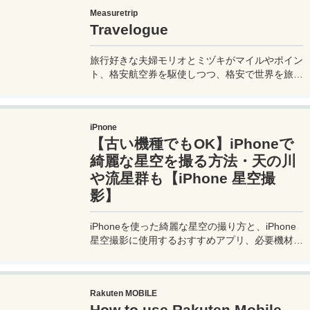
you go on a trip to Macau, it's a good idea to
Measuretrip
know how to ride buses in Macau so you can get
Travelogue
around the place. Let's prepare.
旅行好きな夫婦モリオとミヅキがマイルやポイン
ト、格安航空券を駆使しつつ、格安で世界を旅す
る顔が見える旅行記ブログ。搭乗した飛行機やク
ルーズ船の中の様子、ホテルのレビュー、美味し
いレストラン、お得に旅行できる裏技、旅先での
iPnone
便利な情報、かかった費用など様々な情報をお届
【古い機種でもOK】iPhoneで
け！夫婦喧嘩あり、ホロッと涙することもあり、
中年夫婦の等身大旅行記ブログ。
綺麗な星空を撮る方法・天の川
や流星群も【iPhone 星空撮
影】
iPhoneを使った綺麗な星空の撮り方と、iPhone
星空撮影に使用するおすすめアプリ、必要機材な
どを紹介。最新機種でなくても取れる方法です。
このiPhoneの星空撮影方法を使えば肉眼でも見
るのがやっとな天の川や星雲、そして運が良けれ
Rakuten MOBILE
ば流星群の流れ星も撮影可能なので、iPhoneで
How to use Rakuten Mobile
綺麗な星空撮影をしたいときはチャレンジしてみ