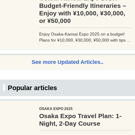
たのビジネスをワンランクアップさせませんか？
Budget-Friendly Itineraries –
Enjoy with ¥10,000, ¥30,000,
or ¥50,000
Enjoy Osaka-Kansai Expo 2025 on a budget!
Plans for ¥10,000, ¥30,000, ¥50,000 with tips to
avoid crowds and explore Osaka.
See more Updated Articles..
Popular articles
OSAKA EXPO 2025
Osaka Expo Travel Plan: 1-
Night, 2-Day Course