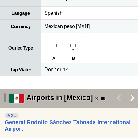
Langage
Spanish
Currency
Mexican peso [MXN]
Outlet Type
A
B
Tap Water
Don't drink
Airports in [Mexico]
<
>
99
MXL
General Rodolfo Sánchez Taboada International
Airport