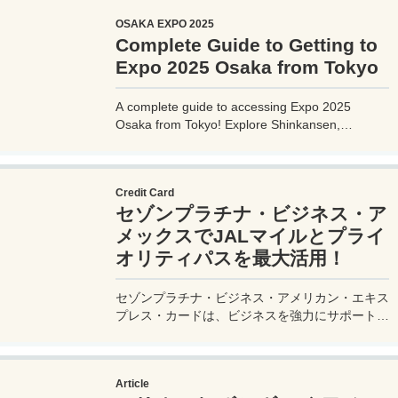
million visitors from April to October 2025.
OSAKA EXPO 2025
Complete Guide to Getting to
Expo 2025 Osaka from Tokyo
A complete guide to accessing Expo 2025
Osaka from Tokyo! Explore Shinkansen,
airplane, highway bus, and car options with
detailed routes, travel times, costs, and tips.
Plan your perfect trip to the Yumeshima venue.
Credit Card
セゾンプラチナ・ビジネス・ア
メックスでJALマイルとプライ
オリティパスを最大活用！
セゾンプラチナ・ビジネス・アメリカン・エキス
プレス・カードは、ビジネスを強力にサポートす
るプラチナカードです。世界中の空港ラウンジを
利用できるプライオリティパスが付帯。さらに、
JALマイルが効率的に貯まり、出張が多い方にも
Article
最適です。初年度の年会費無料も魅力。ステータ