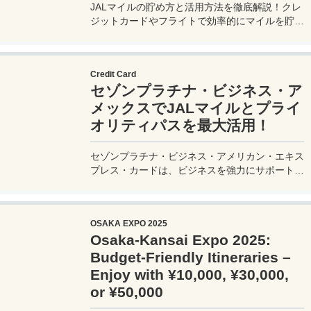
JALマイルの貯め方と活用方法を徹底解説！クレ
ジットカードやフライトで効率的にマイルを貯
め、特典航空券をゲット。セゾンプラチナ・ビジ
ネス・アメックスでビジネス経費をマイルに！
Credit Card
セゾンプラチナ・ビジネス・ア
メックスでJALマイルとプライ
オリティパスを最大活用！
セゾンプラチナ・ビジネス・アメリカン・エキス
プレス・カードは、ビジネスを強力にサポートす
るプラチナカードです。世界中の空港ラウンジを
利用できるプライオリティパスが付帯。さらに、
JALマイルが効率的に貯まり、出張が多い方にも
OSAKA EXPO 2025
最適です。初年度の年会費無料も魅力。ステータ
Osaka-Kansai Expo 2025:
スと実用性を兼ね備えたビジネスカードで、あな
たのビジネスをワンランクアップさせませんか？
Budget-Friendly Itineraries –
Enjoy with ¥10,000, ¥30,000,
or ¥50,000