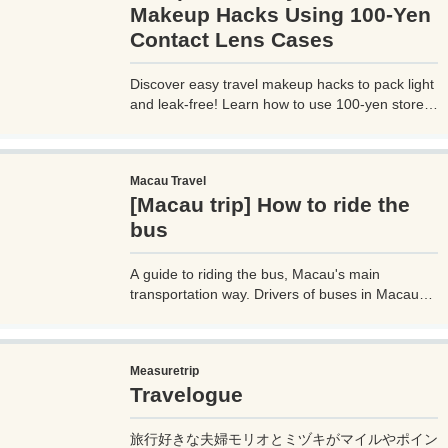
Makeup Hacks Using 100-Yen
Contact Lens Cases
Discover easy travel makeup hacks to pack light
and leak-free! Learn how to use 100-yen store
contact lens cases for compact skincare and
cosmetics storage, perfect for any trip. Try these
budget-friendly tips today!
Macau Travel
[Macau trip] How to ride the
bus
A guide to riding the bus, Macau's main
transportation way. Drivers of buses in Macau
don't speak much English, so if you don't know
how to use them, it can cause trouble, so before
you go on a trip to Macau, it's a good idea to
Measuretrip
know how to ride buses in Macau so you can get
Travelogue
around the place. Let's prepare.
旅行好きな夫婦モリオとミヅキがマイルやポイン