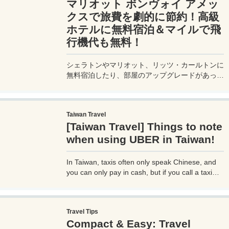
マリオット ボンヴォイ アメッ
スと実用性を兼ね備えたビジネスカードで、あな
たのビジネスをワンランクアップさせませんか？
クスで旅費を劇的に節約！高級
ホテルに無料宿泊＆マイルで飛
行機代も無料！
シェラトンやマリオット、リッツ・カールトンに
無料宿泊したり、部屋のアップグレードがあった
り、無料でレイトチェックアウトできたり…。世
界中を旅するモリオとミヅキの旅行をアップグレ
ードさせた「 マリオットアメックス プレミアム
Taiwan Travel
カード 」の魅力とメリット、デメリットを交え
[Taiwan Travel] Things to note
詳しく紹介していきたい。
when using UBER in Taiwan!
In Taiwan, taxis often only speak Chinese, and
you can only pay in cash, but if you call a taxi
with UBER, you can select your destination and
pay through the UBER app, which is very
convenient. However, you need to be careful
Travel Tips
when using UBER, as if you are not careful, you
Compact & Easy: Travel
may be hit with an unexpectedly high bill.