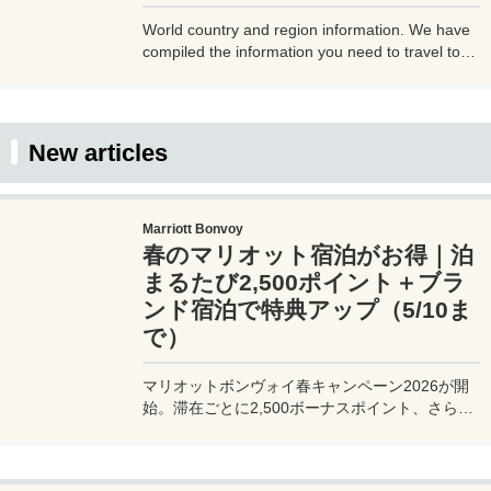
World country and region information. We have
compiled the information you need to travel to
each country and region, such as the country
code, time difference, airports, airlines, outlet
shape, currency, and whether or not tap water is
drinkable. Please use this as a reference when
New articles
traveling.
Marriott Bonvoy
春のマリオット宿泊がお得｜泊
まるたび2,500ポイント＋ブラ
ンド宿泊で特典アップ（5/10ま
で）
マリオットボンヴォイ春キャンペーン2026が開
始。滞在ごとに2,500ボーナスポイント、さらに
異なるブランド宿泊でエリートナイト1泊分を追
加獲得できます。登録期限・対象期間・注意点を
わかりやすく解説。