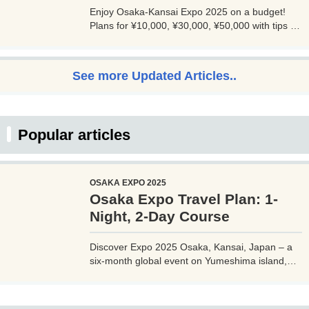
Enjoy Osaka-Kansai Expo 2025 on a budget!
Plans for ¥10,000, ¥30,000, ¥50,000 with tips to
avoid crowds and explore Osaka.
See more Updated Articles..
Popular articles
OSAKA EXPO 2025
Osaka Expo Travel Plan: 1-
Night, 2-Day Course
Discover Expo 2025 Osaka, Kansai, Japan – a
six-month global event on Yumeshima island,
themed 'Designing Future Society for Our Lives.'
Explore innovative pavilions, sustainable
solutions, and international culture, expecting 28