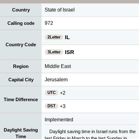
Country
State of Israel
Calling code
972
IL
2Letter
Country Code
ISR
3Letter
Region
Middle East
Capital City
Jerusalem
UTC
+2
Time Difference
DST
+3
Implemented
Daylight Saving
Daylight saving time in Israel runs from the
Time
last Friday in March to the last Sunday in