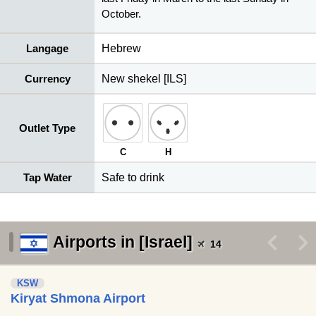
October.
Langage
Hebrew
Currency
New shekel [ILS]
Outlet Type
C
H
Tap Water
Safe to drink
Airports in [Israel]
<
>
14
KSW
Kiryat Shmona Airport