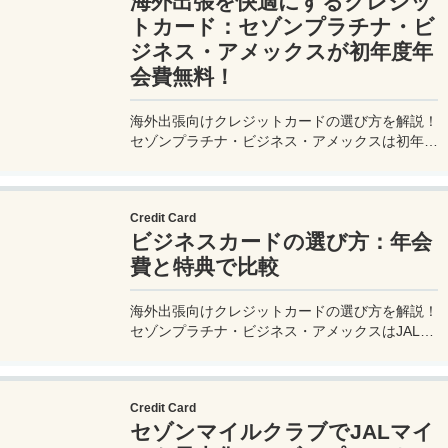
海外出張を快適にするクレジッ
measuretrip.com!
トカード：セゾンプラチナ・ビ
ジネス・アメックスが初年度年
会費無料！
海外出張向けクレジットカードの選び方を解説！
セゾンプラチナ・ビジネス・アメックスは初年度
年会費無料、セゾンマイルクラブでJALマイル高
還元とラウンジ無料！
Credit Card
ビジネスカードの選び方：年会
費と特典で比較
海外出張向けクレジットカードの選び方を解説！
セゾンプラチナ・ビジネス・アメックスはJALマ
イル高還元とラウンジ無料で出張を快適に。年会
費33,000円！
Credit Card
セゾンマイルクラブでJALマイ