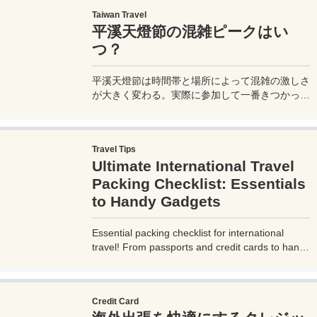
Taiwan Travel
平溪天燈節の混雑ピークはい
つ？
平溪天燈節は時間帯と場所によって混雑の激しさ
が大きく変わる。実際に参加して一番きつかった
のはどこか。十分老街、会場周辺、帰り道まで体
験をもとに整理した。
Travel Tips
Ultimate International Travel
Packing Checklist: Essentials
to Handy Gadgets
Essential packing checklist for international
travel! From passports and credit cards to handy
gadgets and destination-specific items, this
complete guide covers everything you need for
a stress-free trip. Perfect for beginners and
Credit Card
seasoned travelers. Explore more at