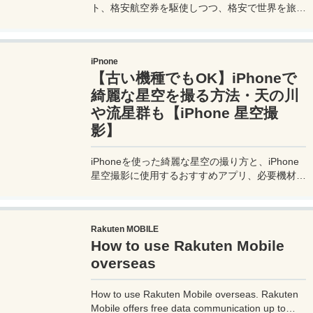
ト、格安航空券を駆使しつつ、格安で世界を旅す
る顔が見える旅行記ブログ。搭乗した飛行機やク
ルーズ船の中の様子、ホテルのレビュー、美味し
いレストラン、お得に旅行できる裏技、旅先での
iPnone
便利な情報、かかった費用など様々な情報をお届
【古い機種でもOK】iPhoneで
け！夫婦喧嘩あり、ホロッと涙することもあり、
中年夫婦の等身大旅行記ブログ。
綺麗な星空を撮る方法・天の川
や流星群も【iPhone 星空撮
影】
iPhoneを使った綺麗な星空の撮り方と、iPhone
星空撮影に使用するおすすめアプリ、必要機材な
どを紹介。最新機種でなくても取れる方法です。
このiPhoneの星空撮影方法を使えば肉眼でも見
るのがやっとな天の川や星雲、そして運が良けれ
Rakuten MOBILE
ば流星群の流れ星も撮影可能なので、iPhoneで
How to use Rakuten Mobile
綺麗な星空撮影をしたいときはチャレンジしてみ
よう。
overseas
How to use Rakuten Mobile overseas. Rakuten
Mobile offers free data communication up to