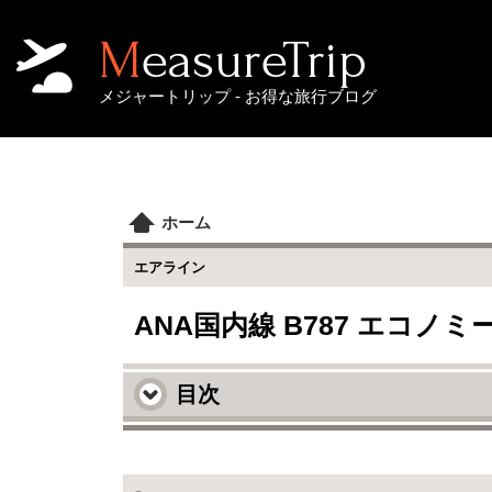
MeasureTrip
メジャートリップ - お得な旅行ブログ
ホーム
エアライン
ANA国内線 B787 エコノミ
目次
全日空 / ANA 国内線 B787-9