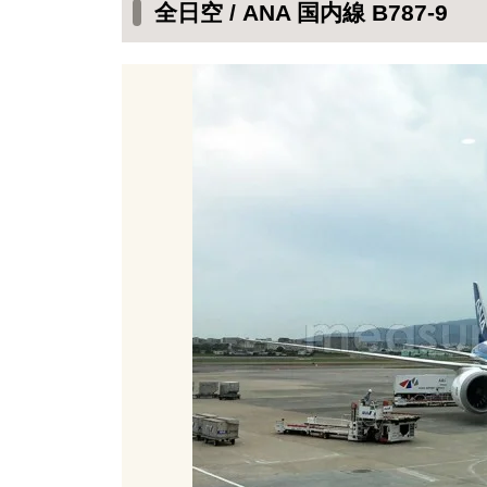
ANA チェックインカウンターでチ
全日空 / ANA 国内線 B787-9
ANA B797-9の機内の様子
エコノミークラスの座席シート
前席との距離
機内サービスはドリンク1杯
ANA 国内線 B787-9は快適♪