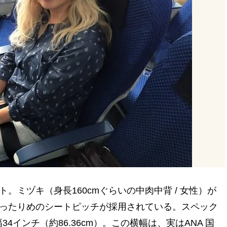
。ミヅキ（身長160cmぐらいの中肉中背 / 女性）が
ったりめのシートピッチが採用されている。スペック
34インチ（約86.36cm）。この横幅は、実はANA 国