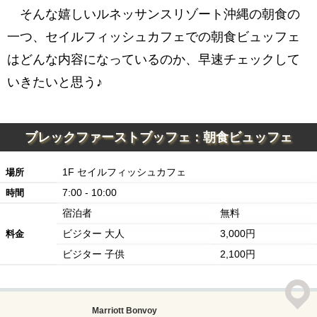
そんな嬉しいルネッサンスリゾート沖縄の朝食の
ドリンクコーナー
一つ、セイルフィッシュカフェでの朝食ビュッフェ
フレッシュジュースコーナー
はどんな内容になっているのか、早速チェックして
無料でいただけるお得なルネッサンス沖縄の朝
いきたいと思う♪
食
マリオット・ボンヴォイ・アメックスカードの
お問い合わせ
ブレックファーストブッフェ：朝食ビュッフェ
1F セイルフィッシュカフェ
場所
7:00 - 10:00
時間
宿泊者
無料
ビジター 大人
3,000円
料金
ビジター 子供
2,100円
Marriott Bonvoy