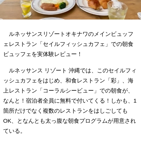
コンチネンタルブレックファスト
かって飯
かちゅ～湯
ルネッサンスリゾートオキナワのメインビュッフ
ェレストラン「セイルフィッシュカフェ」での朝食
チキアギーと小芋の炊合せ
ビュッフェを実体験レビュー！
ポテトのバター炒め
焼きそば
ルネッサンス リゾート 沖縄では、このセイルフィ
冷やし料理コーナー
ッシュカフェをはじめ、和食レストラン「彩」、海
上レストラン「コーラルシービュー」での朝食が、
パンコーナー
なんと！宿泊者全員に無料で付いてくる！しかも、1
デザートコーナー
箇所だけでなく複数のレストランをはしごしても
シリアルコーナー
OK、となんとも太っ腹な朝食プログラムが用意され
サラダコーナー
ている。
漬物コーナー