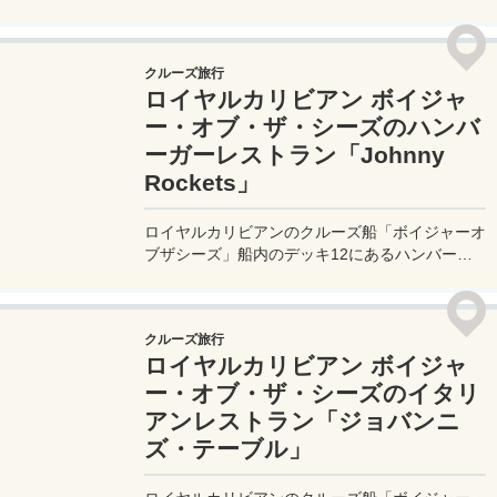
ラン「チョップスグリル - Chops Grille」を訪れ
たので実体験レポートしたい。このレストランは
ステーキなどを中心とした、コース料理の豪華な
クルーズ旅行
レストランだ。
ロイヤルカリビアン ボイジャ
ー・オブ・ザ・シーズのハンバ
ーガーレストラン「Johnny
Rockets」
ロイヤルカリビアンのクルーズ船「ボイジャーオ
ブザシーズ」船内のデッキ12にあるハンバーガ
ーレストラン「Johnny Rockets - ジョニーロケ
ッツ」を実体験レポート！クルーズ船のハンバー
ガーショップの実力や如何に。そして気になる価
クルーズ旅行
格帯は？
ロイヤルカリビアン ボイジャ
ー・オブ・ザ・シーズのイタリ
アンレストラン「ジョバンニ
ズ・テーブル」