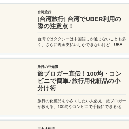
界中を旅するモリオとミヅキの旅行をアップグレ
ードさせた「 マリオットアメックス プレミアム
台湾旅行
カード 」の魅力とメリット、デメリットを交え
[台湾旅行] 台湾でUBER利用の
詳しく紹介していきたい。
際の注意点！
台湾ではタクシーは中国語しか通じないことも多
く、さらに現金支払いしかできないけど、UBER
でタクシーを呼べば目的地選択も支払いもUBER
アプリを通してできるので非常に便利。でも
UBER利用は気をつけないと思わぬ高額請求に見
旅行の豆知識
舞われることもあるので注意が必要だ。
旅ブロガー直伝！100均・コン
ビニで簡単♪旅行用化粧品の小
分け術
旅行の化粧品を小さくしたい人必見！旅ブロガー
が教える、100均やコンビニで手軽にできる化粧
品の小分け術。漏れずに簡単持ち運び♪旅行準備
を楽に済ませるコツを詳しく紹介。
マカオ旅行