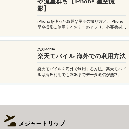
や流星群も【iPhone 星空撮
影】
iPhoneを使った綺麗な星空の撮り方と、iPhone
星空撮影に使用するおすすめアプリ、必要機材な
どを紹介。最新機種でなくても取れる方法です。
このiPhoneの星空撮影方法を使えば肉眼でも見
るのがやっとな天の川や星雲、そして運が良けれ
楽天Mobile
ば流星群の流れ星も撮影可能なので、iPhoneで
楽天モバイル 海外での利用方法
綺麗な星空撮影をしたいときはチャレンジしてみ
よう。
楽天モバイルを海外で利用する方法。楽天モバイ
ルは海外利用でも2GBまでデータ通信が無料。ま
た楽天モバイル専用アプリの楽天リンクを使え
ば、海外から日本への電話も通話料無料で利用で
きて高額請求も回避できる。
メジャートリップ