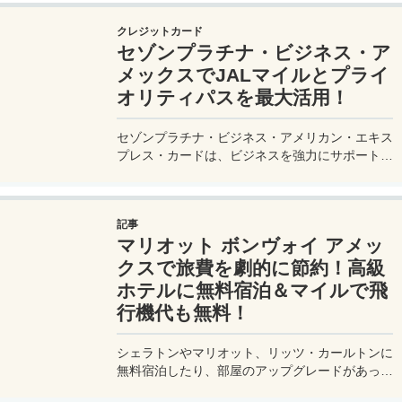
よう。
クレジットカード
セゾンプラチナ・ビジネス・ア
メックスでJALマイルとプライ
オリティパスを最大活用！
セゾンプラチナ・ビジネス・アメリカン・エキス
プレス・カードは、ビジネスを強力にサポートす
るプラチナカードです。世界中の空港ラウンジを
利用できるプライオリティパスが付帯。さらに、
JALマイルが効率的に貯まり、出張が多い方にも
記事
最適です。初年度の年会費無料も魅力。ステータ
マリオット ボンヴォイ アメッ
スと実用性を兼ね備えたビジネスカードで、あな
たのビジネスをワンランクアップさせませんか？
クスで旅費を劇的に節約！高級
ホテルに無料宿泊＆マイルで飛
行機代も無料！
シェラトンやマリオット、リッツ・カールトンに
無料宿泊したり、部屋のアップグレードがあった
り、無料でレイトチェックアウトできたり…。世