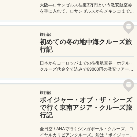
大阪―ロサンゼルス往復3万円という激安航空券
を手に入れて、ロサンゼルスからメキシコまで個
人手配のクルーズ旅行。ロサンゼルスまで来たん
だからディズニーランドにも行けるよね！？
旅行記
初めての冬の地中海クルーズ旅
行記
日本からヨーロッパまでの往復航空券・ホテル・
クルーズ代金全て込みで69800円の激安ツアーに
行ってみた！冬の地中海クルーズについてや船内
の飲み物の値段なども詳しくレポート。安いツア
ーの選び方やクルーズ船での過ごし方や服装・ド
旅行記
レスコードなども詳しくレビュー。クルーズ旅行
ボイジャー・オブ・ザ・シーズ
って、思ってた以上にお得だし、想像以上に楽し
いぞ！
で行く東南アジア・クルーズ旅
行記
全日空 / ANAで行くシンガポール・クルーズ、ロ
イヤルカリビアンクルーズ。船は「ボイジャー・