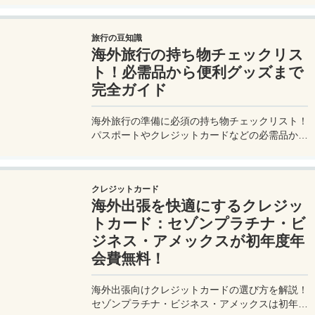
験をもとに整理した。
旅行の豆知識
海外旅行の持ち物チェックリス
ト！必需品から便利グッズまで
完全ガイド
海外旅行の準備に必須の持ち物チェックリスト！
パスポートやクレジットカードなどの必需品か
ら、便利グッズ、シーン別のおすすめアイテムま
で詳しく紹介。初心者から上級者まで、忘れ物ゼ
ロで快適な旅を実現するための完全ガイド。メジ
クレジットカード
ャートリップで今すぐチェック！
海外出張を快適にするクレジッ
トカード：セゾンプラチナ・ビ
ジネス・アメックスが初年度年
会費無料！
海外出張向けクレジットカードの選び方を解説！
セゾンプラチナ・ビジネス・アメックスは初年度