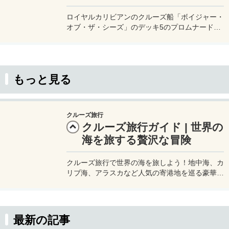
ロイヤルカリビアンのクルーズ船「ボイジャー・
オブ・ザ・シーズ」のデッキ5のプロムナードに
あるカフェ「カフェ・プロムナード」。このカフ
ェは24時間営業していて、無料の軽食と飲み物
を提供しているのでクルーズ中は何かとお世話に
なる場所のひとつでもある。
もっと見る
クルーズ旅行
クルーズ旅行ガイド | 世界の
海を旅する贅沢な冒険
クルーズ旅行で世界の海を旅しよう！地中海、カ
リブ海、アラスカなど人気の寄港地を巡る豪華な
船旅をメージャートリップで。初心者向けガイド
や最新プランで、夢のクルーズを今すぐ計画！
最新の記事