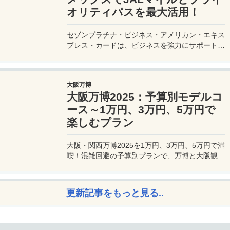
オリティパスを最大活用！
セゾンプラチナ・ビジネス・アメリカン・エキス
プレス・カードは、ビジネスを強力にサポートす
るプラチナカードです。世界中の空港ラウンジを
利用できるプライオリティパスが付帯。さらに、
JALマイルが効率的に貯まり、出張が多い方にも
大阪万博
最適です。初年度の年会費無料も魅力。ステータ
大阪万博2025：予算別モデルコ
スと実用性を兼ね備えたビジネスカードで、あな
たのビジネスをワンランクアップさせませんか？
ース～1万円、3万円、5万円で
楽しむプラン
大阪・関西万博2025を1万円、3万円、5万円で満
喫！混雑回避の予算別プランで、万博と大阪観光
を初心者でも楽しむコツを解説。
更新記事をもっと見る..