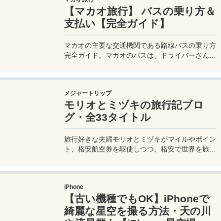
【マカオ旅行】 バスの乗り方＆
支払い【完全ガイド】
マカオの主要な交通機関である路線バスの乗り方
完全ガイド。マカオのバスは、ドライバーさんも
英語はあまり通じないしお釣りも出ない。利用方
法を知らないとトラブルの原因にもなる。マカオ
旅行に行く前にマカオのバスの乗り方や支払い方
メジャートリップ
法を知って、現地での移動に備えよう。
モリオとミヅキの旅行記ブロ
グ・全33タイトル
旅行好きな夫婦モリオとミヅキがマイルやポイン
ト、格安航空券を駆使しつつ、格安で世界を旅す
る顔が見える旅行記ブログ。搭乗した飛行機やク
ルーズ船の中の様子、ホテルのレビュー、美味し
いレストラン、お得に旅行できる裏技、旅先での
iPhone
便利な情報、かかった費用など様々な情報をお届
【古い機種でもOK】iPhoneで
け！夫婦喧嘩あり、ホロッと涙することもあり、
中年夫婦の等身大旅行記ブログ。
綺麗な星空を撮る方法・天の川