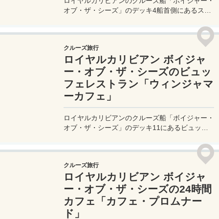
ロイヤルカリビアンのクルーズ船「ボイジャー・
オブ・ザ・シーズ」のデッキ4船首側にあるスペ
シャリティレストランのイタリアンレストラン
「ジョバンニズ・テーブル」を実体験レポート！
クルーズ船のイタリアンのレストランのお店の雰
クルーズ旅行
囲気から料理、そして気になるお値段や服装など
ロイヤルカリビアン ボイジャ
も詳細にお伝えします♪
ー・オブ・ザ・シーズのビュッ
フェレストラン「ウィンジャマ
ーカフェ」
ロイヤルカリビアンのクルーズ船「ボイジャー・
オブ・ザ・シーズ」のデッキ11にあるビュッフ
ェスタイルレストラン「ウィンジャマーカフェ -
Windjammer Cafe」。気軽に使えるオープンス
ペースのビュッフェレストランなので、クルーズ
クルーズ旅行
中の利用頻度も高いレストランとなる。
ロイヤルカリビアン ボイジャ
ー・オブ・ザ・シーズの24時間
カフェ「カフェ・プロムナー
ド」