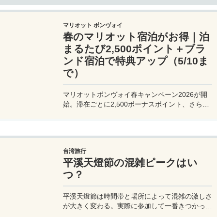
マリオット ボンヴォイ
春のマリオット宿泊がお得｜泊
まるたび2,500ポイント＋ブラ
ンド宿泊で特典アップ（5/10ま
で）
マリオットボンヴォイ春キャンペーン2026が開
始。滞在ごとに2,500ボーナスポイント、さらに
異なるブランド宿泊でエリートナイト1泊分を追
加獲得できます。登録期限・対象期間・注意点を
わかりやすく解説。
台湾旅行
平溪天燈節の混雑ピークはい
つ？
平溪天燈節は時間帯と場所によって混雑の激しさ
が大きく変わる。実際に参加して一番きつかった
のはどこか。十分老街、会場周辺、帰り道まで体