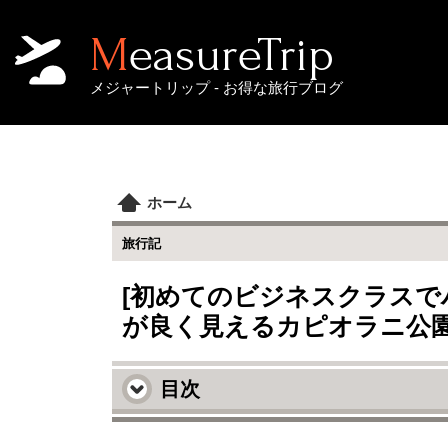
MeasureTrip
メジャートリップ - お得な旅行ブログ
ホーム
旅行記
[初めてのビジネスクラスで
が良く見えるカピオラニ公
目次
ビーチ沿いの道を歩いているとセ