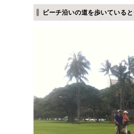
カピオラニ公園に到着！
ビーチ沿いの道を歩いていると
カップルが交代で撮っていたので
私たちの写真も撮ってくれた
これや！コレ！この海や！！
のんびりピクニックでブランチ