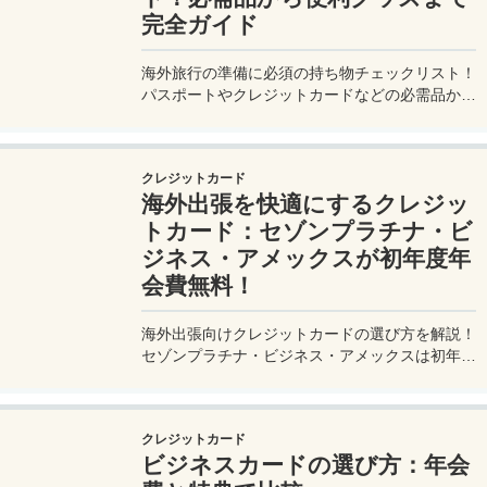
完全ガイド
海外旅行の準備に必須の持ち物チェックリスト！
パスポートやクレジットカードなどの必需品か
ら、便利グッズ、シーン別のおすすめアイテムま
で詳しく紹介。初心者から上級者まで、忘れ物ゼ
ロで快適な旅を実現するための完全ガイド。メジ
クレジットカード
ャートリップで今すぐチェック！
海外出張を快適にするクレジッ
トカード：セゾンプラチナ・ビ
ジネス・アメックスが初年度年
会費無料！
海外出張向けクレジットカードの選び方を解説！
セゾンプラチナ・ビジネス・アメックスは初年度
年会費無料、セゾンマイルクラブでJALマイル高
還元とラウンジ無料！
クレジットカード
ビジネスカードの選び方：年会