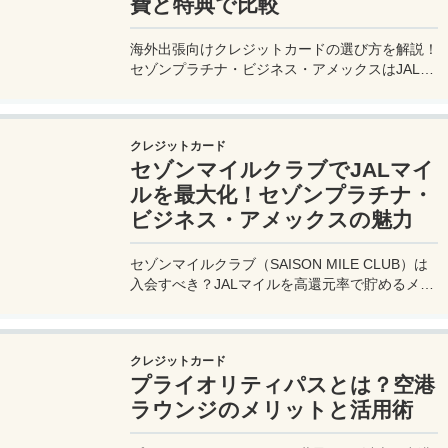
費と特典で比較
海外出張向けクレジットカードの選び方を解説！
セゾンプラチナ・ビジネス・アメックスはJALマ
イル高還元とラウンジ無料で出張を快適に。年会
費33,000円！
クレジットカード
セゾンマイルクラブでJALマイ
ルを最大化！セゾンプラチナ・
ビジネス・アメックスの魅力
セゾンマイルクラブ（SAISON MILE CLUB）は
入会すべき？JALマイルを高還元率で貯めるメリ
ットや特徴を解説。年会費実質無料のセゾンプラ
チナ・ビジネス・アメックスでさらにお得に貯め
る方法も紹介！
クレジットカード
プライオリティパスとは？空港
ラウンジのメリットと活用術