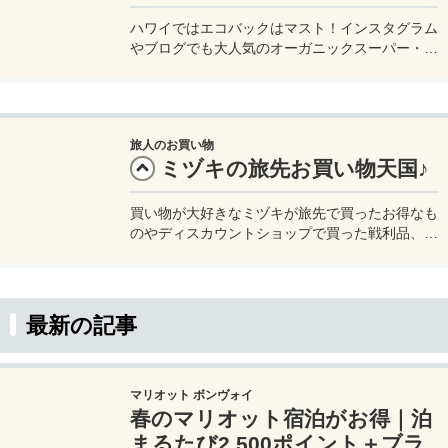
ハワイではエコバックはマスト！インスタグラム
やブログでも大人気のオーガニックスーパー・ホ
ールフーズ・マーケットのエコバッグは大人気♪
新柄や価格をリサーチ。日本で販売しているお店
も。
旅人のお買い物
ミヅキの旅先お買い物天国♪
買い物が大好きなミヅキが旅先で買ったお得なも
のやディスカウントショップで買った戦利品、旅
先で買った珍しいもの、旅行に便利なグッズ、旅
行にお勧めのバッグや服など旅に関する買い物を
紹介するページです。買ったお店も合わせて紹介
するので気になる人はチェックしてみてください
最新の記事
ね。
マリオット ボンヴォイ
春のマリオット宿泊がお得｜泊
まるたび2,500ポイント＋ブラ