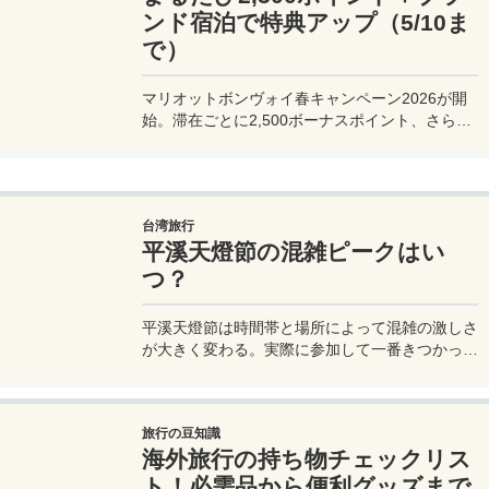
ンド宿泊で特典アップ（5/10ま
で）
マリオットボンヴォイ春キャンペーン2026が開
始。滞在ごとに2,500ボーナスポイント、さらに
異なるブランド宿泊でエリートナイト1泊分を追
加獲得できます。登録期限・対象期間・注意点を
わかりやすく解説。
台湾旅行
平溪天燈節の混雑ピークはい
つ？
平溪天燈節は時間帯と場所によって混雑の激しさ
が大きく変わる。実際に参加して一番きつかった
のはどこか。十分老街、会場周辺、帰り道まで体
験をもとに整理した。
旅行の豆知識
海外旅行の持ち物チェックリス
ト！必需品から便利グッズまで