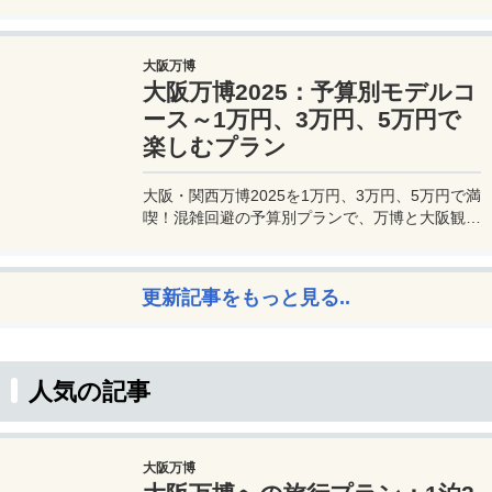
るプラチナカードです。世界中の空港ラウンジを
利用できるプライオリティパスが付帯。さらに、
JALマイルが効率的に貯まり、出張が多い方にも
大阪万博
最適です。初年度の年会費無料も魅力。ステータ
大阪万博2025：予算別モデルコ
スと実用性を兼ね備えたビジネスカードで、あな
たのビジネスをワンランクアップさせませんか？
ース～1万円、3万円、5万円で
楽しむプラン
大阪・関西万博2025を1万円、3万円、5万円で満
喫！混雑回避の予算別プランで、万博と大阪観光
を初心者でも楽しむコツを解説。
更新記事をもっと見る..
人気の記事
大阪万博