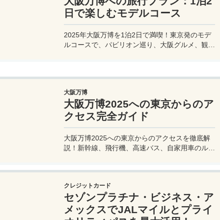
大阪万博への旅行プラン：1泊2
日で楽しむモデルコース
2025年大阪万博を1泊2日で満喫！東京発のモデ
ルコースで、パビリオン巡り、大阪グルメ、観光
を効率的に楽しむ旅プランをご紹介。
大阪万博
大阪万博2025への東京からのア
クセス完全ガイド
大阪万博2025への東京からのアクセスを徹底解
説！新幹線、飛行機、高速バス、自家用車のルー
トや所要時間、料金、注意点を網羅。夢洲会場へ
の最適な移動手段を見つけて、快適な旅を計画し
よう。
クレジットカード
セゾンプラチナ・ビジネス・ア
メックスでJALマイルとプライ