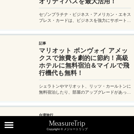
オリティパスを最大活用！
セゾンプラチナ・ビジネス・アメリカン・エキス
プレス・カードは、ビジネスを強力にサポートす
るプラチナカードです。世界中の空港ラウンジを
利用できるプライオリティパスが付帯。さらに、
JALマイルが効率的に貯まり、出張が多い方にも
記事
最適です。初年度の年会費無料も魅力。ステータ
マリオット ボンヴォイ アメッ
スと実用性を兼ね備えたビジネスカードで、あな
たのビジネスをワンランクアップさせませんか？
クスで旅費を劇的に節約！高級
ホテルに無料宿泊＆マイルで飛
行機代も無料！
シェラトンやマリオット、リッツ・カールトンに
無料宿泊したり、部屋のアップグレードがあった
り、無料でレイトチェックアウトできたり…。世
界中を旅するモリオとミヅキの旅行をアップグレ
ードさせた「 マリオットアメックス プレミアム
台湾旅行
カード 」の魅力とメリット、デメリットを交え
[台湾旅行] 台湾でUBER利用の
MeasureTrip
詳しく紹介していきたい。
際の注意点！
Copyright © メジャートリップ