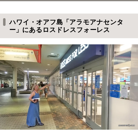
ハワイ・オアフ島「アラモアナセンター」にあ
るロスドレスフォーレス
ハワイ・オアフ島「アラモアナセンタ
ロスドレスフォーレス・アラモアナセンター店
ー」にあるロスドレスフォーレス
の店内の様子
ロスドレスフォーレスの狙い目はスーツケース
ロスドレスフォーレスはアメリカ。日本とサイ
ズ感が違うので、試着をしよう
ロスドレスフォーレスで試着するときにもらう
カード
戦利品１．ミネトンカのサンダル
戦利品２．スノーボールクッキーとキャラメル
ポップコーンとデカフェの紅茶
戦利品３．ヌードカラーのネイルとふわふわし
た髪ゴム