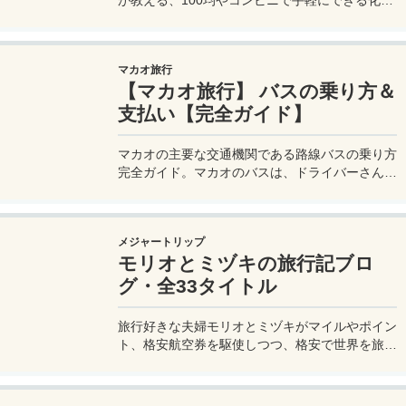
が教える、100均やコンビニで手軽にできる化粧
品の小分け術。漏れずに簡単持ち運び♪旅行準備
を楽に済ませるコツを詳しく紹介。
マカオ旅行
【マカオ旅行】 バスの乗り方＆
支払い【完全ガイド】
マカオの主要な交通機関である路線バスの乗り方
完全ガイド。マカオのバスは、ドライバーさんも
英語はあまり通じないしお釣りも出ない。利用方
法を知らないとトラブルの原因にもなる。マカオ
旅行に行く前にマカオのバスの乗り方や支払い方
メジャートリップ
法を知って、現地での移動に備えよう。
モリオとミヅキの旅行記ブロ
グ・全33タイトル
旅行好きな夫婦モリオとミヅキがマイルやポイン
ト、格安航空券を駆使しつつ、格安で世界を旅す
る顔が見える旅行記ブログ。搭乗した飛行機やク
ルーズ船の中の様子、ホテルのレビュー、美味し
いレストラン、お得に旅行できる裏技、旅先での