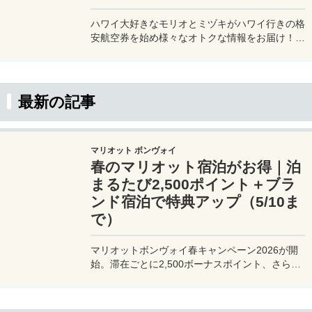
ハワイ大好きなモリオとミヅキがハワイ行きの格
安航空券を始め様々なオトクな情報をお届け！ホ
テルに無料で泊まったり、ハワイで食費を浮かせ
る方法や、現地の気になるスポットの情報など、
とっておきのハワイ情報をお届けします！
最新の記事
マリオット ボンヴォイ
春のマリオット宿泊がお得｜泊
まるたび2,500ポイント＋ブラ
ンド宿泊で特典アップ（5/10ま
で）
マリオットボンヴォイ春キャンペーン2026が開
始。滞在ごとに2,500ボーナスポイント、さらに
異なるブランド宿泊でエリートナイト1泊分を追
加獲得できます。登録期限・対象期間・注意点を
わかりやすく解説。