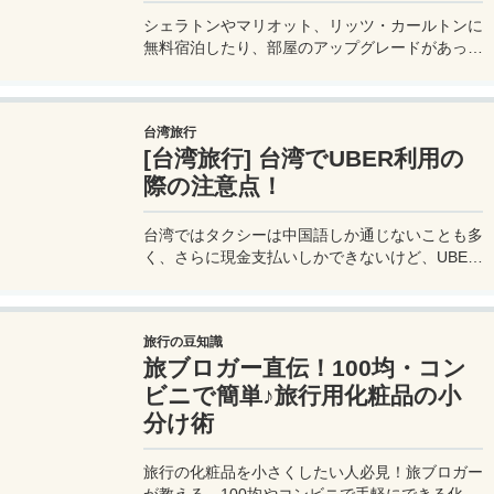
シェラトンやマリオット、リッツ・カールトンに
無料宿泊したり、部屋のアップグレードがあった
り、無料でレイトチェックアウトできたり…。世
界中を旅するモリオとミヅキの旅行をアップグレ
ードさせた「 マリオットアメックス プレミアム
台湾旅行
カード 」の魅力とメリット、デメリットを交え
[台湾旅行] 台湾でUBER利用の
詳しく紹介していきたい。
際の注意点！
台湾ではタクシーは中国語しか通じないことも多
く、さらに現金支払いしかできないけど、UBER
でタクシーを呼べば目的地選択も支払いもUBER
アプリを通してできるので非常に便利。でも
UBER利用は気をつけないと思わぬ高額請求に見
旅行の豆知識
舞われることもあるので注意が必要だ。
旅ブロガー直伝！100均・コン
ビニで簡単♪旅行用化粧品の小
分け術
旅行の化粧品を小さくしたい人必見！旅ブロガー